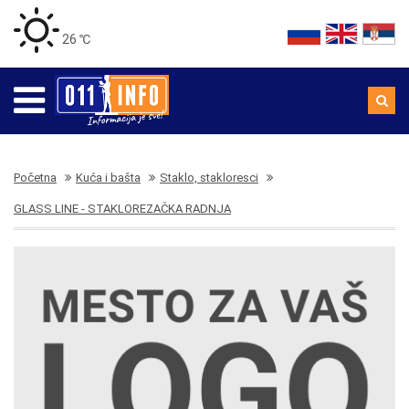
26 ℃
Početna
Kuća i bašta
Staklo, stakloresci
GLASS LINE - STAKLOREZAČKA RADNJA