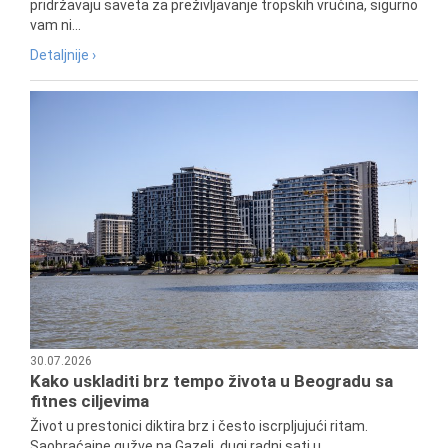
pridržavaju saveta za preživljavanje tropskih vrućina, sigurno
vam ni...
Detaljnije ›
30.07.2026
Kako uskladiti brz tempo života u Beogradu sa
fitnes ciljevima
Život u prestonici diktira brz i često iscrpljujući ritam.
Saobraćajne gužve na Gazeli, dugi radni sati u