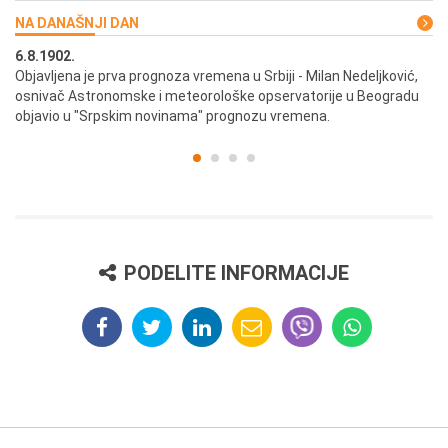
NA DANAŠNJI DAN
6.8.1902.
6.
ik
Objavljena je prva prognoza vremena u Srbiji - Milan Nedeljković,
Od
osnivač Astronomske i meteorološke opservatorije u Beogradu
Be
objavio u "Srpskim novinama" prognozu vremena.
PODELITE INFORMACIJE