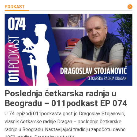
PODKAST
Poslednja četkarska radnja u
Beogradu – 011podkast EP 074
U 74. epizodi 011podkasta gost je Dragoslav Stojanović,
vlasnik četkarske radnje Dragan – poslednje četkarske
radnje u Beogradu. Nastavljajući tradiciju započetu davne