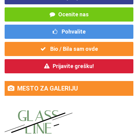
Ocenite nas
Pohvalite
Bio / Bila sam ovde
Prijavite grešku!
MESTO ZA GALERIJU