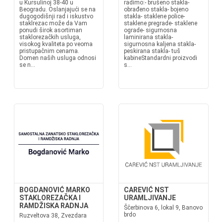
u Kursulinoj 38-40 u
radimo:- brušeno stakla-
Beogradu. Oslanjajući se na
obrađeno stakla- bojeno
dugogodišnji rad i iskustvo
stakla- staklene police-
staklrezac može da Vam
staklene pregrade- staklene
ponudi širok asortiman
ograde- sigurnosna
staklorezačkih usluga,
laminirana stakla-
visokog kvaliteta po veoma
sigurnosna kaljena stakla-
pristupačnim cenama.
peskirana stakla- tuš
Domen naših usluga odnosi
kabineStandardni proizvodi
se n...
s...
BOGDANOVIĆ MARKO
CAREVIĆ NST
STAKLOREZAČKA I
URAMLJIVANJE
RAMDŽISKA RADNJA
Ščerbinova 6, lokal 9, Banovo
brdo
Ruzveltova 38, Zvezdara