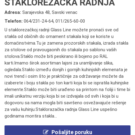
STAKLOREZAČKA RADNJA
Adresa:
Sarajevska 48, Savski venac
Telefon:
064/231-24-64
,
011/265-60-00
U staklorezačkoj radnji Glass Line možete pronaći sve od
stakla od običnih do ornament stakala koji se koriste u
domaćinstvima.Tu je zamena prozorskih stakala, izrada stakla
za stolove od pravougaonih do stakala po sablonu vaših
stolova.Staklo može biti peskirano ili bojeno po RAL
karti.Imamo širok asortiman lajsni za uramljivanje slika,
ogledala.Staklo između donjih i gornjih kuhinjskih elemenata je
novi trend i osim što je praktičnije za održavanje možete da
izaberete i boju stakla po ton karti koja bi se ispratila kuhinjske
elemente.Staklo može biti urađeno sa printom na foliji i time bi
imali unikatnu verziju koja bi se izdvajala od svih i koja bi u
dogovoru sa nama mogla biti savršeno osvežavajuće rešenje
za vašu kuhinju.Staklorazačka radnja Glass Line uspešno
godinama montira stakla...
Pošaljite poruku