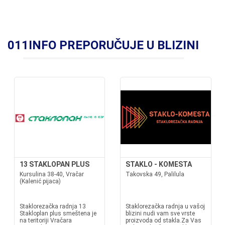
011INFO PREPORUČUJE U BLIZINI
13 STAKLOPAN PLUS
STAKLO - KOMESTA
Kursulina 38-40, Vračar
Takovska 49, Palilula
(Kalenić pijaca)
Staklorezačka radnja 13
Staklorezačka radnja u vašoj
Stakloplan plus smeštena je
blizini nudi vam sve vrste
na teritoriji Vračara
proizvoda od stakla.Za Vas