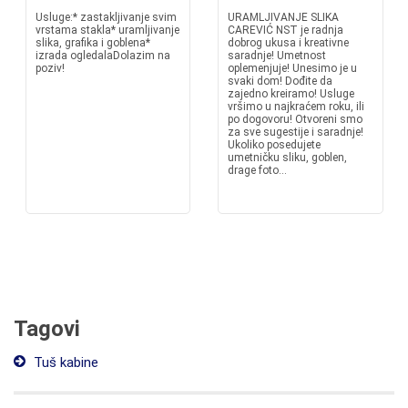
Usluge:* zastakljivanje svim
URAMLJIVANJE SLIKA
vrstama stakla* uramljivanje
CAREVIĆ NST je radnja
slika, grafika i goblena*
dobrog ukusa i kreativne
izrada ogledalaDolazim na
saradnje! Umetnost
poziv!
oplemenjuje! Unesimo je u
svaki dom! Dođite da
zajedno kreiramo! Usluge
vršimo u najkraćem roku, ili
po dogovoru! Otvoreni smo
za sve sugestije i saradnje!
Ukoliko posedujete
umetničku sliku, goblen,
drage foto...
Tagovi
Tuš kabine