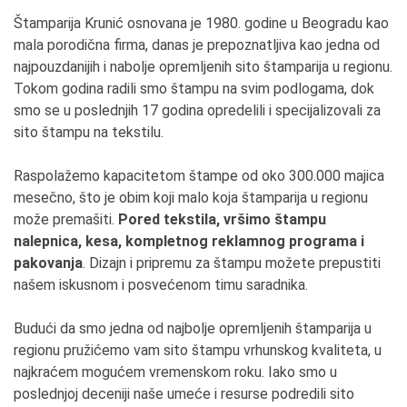
Štamparija Krunić osnovana je 1980. godine u Beogradu kao
mala porodična firma, danas je prepoznatljiva kao jedna od
najpouzdanijih i nabolje opremljenih sito štamparija u regionu.
Tokom godina radili smo štampu na svim podlogama, dok
smo se u poslednjih 17 godina opredelili i specijalizovali za
sito štampu na tekstilu.
Raspolažemo kapacitetom štampe od oko 300.000 majica
mesečno, što je obim koji malo koja štamparija u regionu
može premašiti.
Pored tekstila, vršimo štampu
nalepnica, kesa, kompletnog reklamnog programa i
pakovanja
. Dizajn i pripremu za štampu možete prepustiti
našem iskusnom i posvećenom timu saradnika.
Budući da smo jedna od najbolje opremljenih štamparija u
regionu pružićemo vam sito štampu vrhunskog kvaliteta, u
najkraćem mogućem vremenskom roku. Iako smo u
poslednjoj deceniji naše umeće i resurse podredili sito