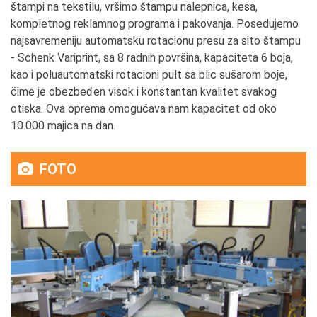
štampi na tekstilu, vršimo štampu nalepnica, kesa,
kompletnog reklamnog programa i pakovanja. Posedujemo
najsavremeniju automatsku rotacionu presu za sito štampu
- Schenk Variprint, sa 8 radnih površina, kapaciteta 6 boja,
kao i poluautomatski rotacioni pult sa blic sušarom boje,
čime je obezbeđen visok i konstantan kvalitet svakog
otiska. Ova oprema omogućava nam kapacitet od oko
10.000 majica na dan.
FOTO