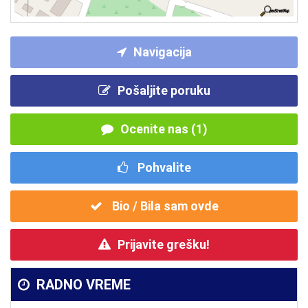
Navigacija
Pošaljite poruku
Ocenite nas (1)
Pohvalite
Bio / Bila sam ovde
Prijavite grešku!
RADNO VREME