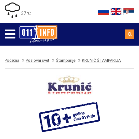
37 ℃
Početna
Poslovni svet
Štamparije
KRUNIĆ ŠTAMPARIJA