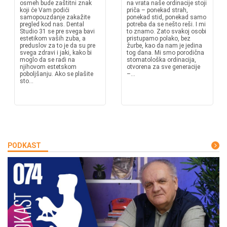
osmeh bude zaštitni znak
na vrata naše ordinacije stoji
koji će Vam podići
priča – ponekad strah,
samopouzdanje zakažite
ponekad stid, ponekad samo
pregled kod nas. Dental
potreba da se nešto reši. I mi
Studio 31 se pre svega bavi
to znamo. Zato svakoj osobi
estetikom vaših zuba, a
pristupamo polako, bez
preduslov za to je da su pre
žurbe, kao da nam je jedina
svega zdravi i jaki, kako bi
tog dana. Mi smo porodična
moglo da se radi na
stomatološka ordinacija,
njihovom estetskom
otvorena za sve generacije
poboljšanju. Ako se plašite
–...
sto...
PODKAST