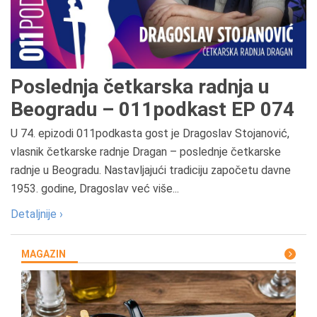
Poslednja četkarska radnja u
Beogradu – 011podkast EP 074
U 74. epizodi 011podkasta gost je Dragoslav Stojanović,
vlasnik četkarske radnje Dragan – poslednje četkarske
radnje u Beogradu. Nastavljajući tradiciju započetu davne
1953. godine, Dragoslav već više...
Detaljnije ›
MAGAZIN