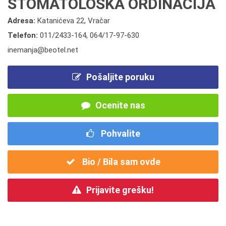
STOMATOLOŠKA ORDINACIJA
Adresa:
Katanićeva 22, Vračar
Telefon:
011/2433-164
,
064/17-97-630
inemanja@beotel.net
Pošaljite poruku
Ocenite nas
Pohvalite
Bio / Bila sam ovde
Prijavite grešku!