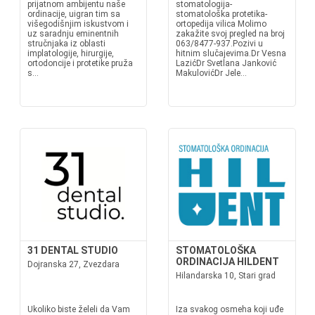
prijatnom ambijentu naše
stomatologija-
ordinacije, uigran tim sa
stomatološka protetika-
višegodišnjim iskustvom i
ortopedija vilica Molimo
uz saradnju eminentnih
zakažite svoj pregled na broj
stručnjaka iz oblasti
063/8477-937.Pozivi u
implatologije, hirurgije,
hitnim slučajevima.Dr Vesna
ortodoncije i protetike pruža
LazićDr Svetlana Janković
s...
MakulovićDr Jele...
31 DENTAL STUDIO
STOMATOLOŠKA
ORDINACIJA HILDENT
Dojranska 27, Zvezdara
Hilandarska 10, Stari grad
Ukoliko biste želeli da Vam
Iza svakog osmeha koji uđe