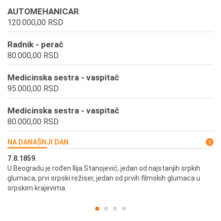
AUTOMEHANICAR
120.000,00 RSD
Radnik - perač
80.000,00 RSD
Medicinska sestra - vaspitač
95.000,00 RSD
Medicinska sestra - vaspitač
80.000,00 RSD
NA DANAŠNJI DAN
7.8.1859.
7.
U Beogradu je rođen Ilija Stanojević, jedan od najstarijih srpkih
U 
glumaca, prvi srpski režiser, jedan od prvih filmskih glumaca u
re
srpskim krajevima.