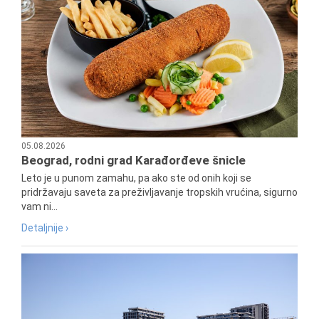
05.08.2026
Beograd, rodni grad Karađorđeve šnicle
Leto je u punom zamahu, pa ako ste od onih koji se
pridržavaju saveta za preživljavanje tropskih vrućina, sigurno
vam ni...
Detaljnije ›