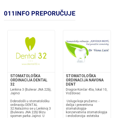
011INFO PREPORUČUJE
STOMATOLOŠKA
STOMATOLOŠKA
ORDINACIJA DENTAL
ORDINACIJA NAVONA
32
DENT
Lenkina 3 (Bulevar JNA 22b),
Dragice Končar 45a, lokal 10,
Jajinci
Voždovac
Dobrodošli u stomatološku
Usluge koje pružamo: -
ordinaciju DENTAL
dečija i preventivna
32.Nalazimo se u Lenkinoj 3
stomatologija-
(Bulevaru JNA 22b) blizu
konzervativna stomatologija
spomen parka Jajinci. U
i endodoncija- estetska