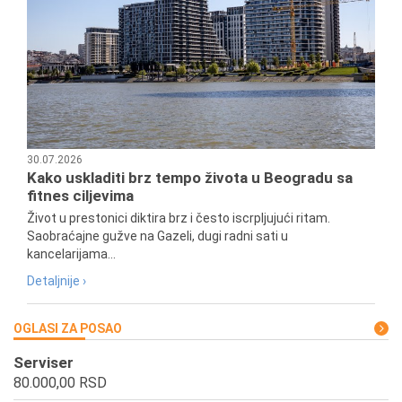
30.07.2026
Kako uskladiti brz tempo života u Beogradu sa
fitnes ciljevima
Život u prestonici diktira brz i često iscrpljujući ritam.
Saobraćajne gužve na Gazeli, dugi radni sati u
kancelarijama...
Detaljnije ›
OGLASI ZA POSAO
Serviser
80.000,00 RSD