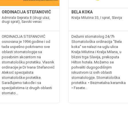
ORDINACIJA STEFANOVIĆ
BELA KOKA
Admirala Geprata 8 (drugi ulaz,
Kralja Milutina 33, I sprat, Slavija
drugi sprat), Savski venac
ORDINACIJA STEFANOVIĆ
Dežurni stomatolog 24/7h
osnovana je 1994 godine i od
Stomatološka ordinacija "Bela
tada uspešno pokrivamo sve
koka" se nalazi na uglu ulica
oblasti stomatologije sa
Kralja Milutina i Kralja Milana, u
posebnim akcentom na
blizini trga Slavija, prekoputa
stomatološku protetiku. Vlasnik
Hilton hotela. Možemo se
ordinacije je Dr Ivana Stefanović
pohvaliti dugogodišnjim
Aleksić specijalista
iskustvom iz svih oblasti
stomatološke protetike.
stomatologije. Stomatološka
Sarađujemo takođe i sa
protetika: • Bezmetalna keramika
specijalistima iz drugih oblasti
• Fasete...
stomato...