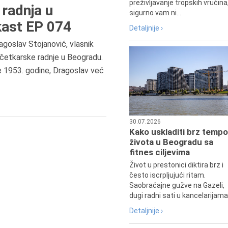
preživljavanje tropskih vrućina
radnja u
sigurno vam ni...
ast EP 074
Detaljnije ›
agoslav Stojanović, vlasnik
6.8.2013.
četkarske radnje u Beogradu.
Preminula je Zorka Boljanović,
e 1953. godine, Dragoslav već
vazduhoplovni inženjer, predsedn
Udruženja žena pilota Jugoslavij
30.07.2026
Kako uskladiti brz tempo
života u Beogradu sa
fitnes ciljevima
Život u prestonici diktira brz i
često iscrpljujući ritam.
Saobraćajne gužve na Gazeli,
dugi radni sati u kancelarijama.
Detaljnije ›