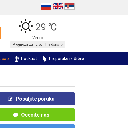
29 ℃
Vedro
Prognoza za narednih 5 dana
posao
Podkast
Preporuke iz Srbije
Pošaljite poruku
Ocenite nas