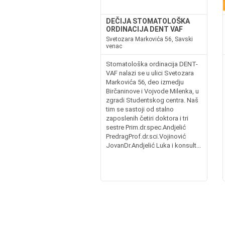
DEČIJA STOMATOLOŠKA
ORDINACIJA DENT VAF
Svetozara Markovića 56, Savski
venac
Stomatološka ordinacija DENT-
VAF nalazi se u ulici Svetozara
Markovića 56, deo izmedju
Birčaninove i Vojvode Milenka, u
zgradi Studentskog centra. Naš
tim se sastoji od stalno
zaposlenih četiri doktora i tri
sestre Prim.dr.spec.Andjelić
PredragProf.dr.sci.Vojinović
JovanDr.Andjelić Luka i konsult...