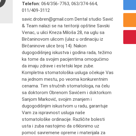
Telefon:
064/356-7763
,
063/374-664
,
011/409-3112
savic.drobren@gmail.com Dental studio Savić
& Team nalazi se na teritoriji opštine Savski
Venac, u ulici Kneza Miloša 28, na uglu sa
Birčaninovom ulicom (ulaz u ordinaciju iz
Birčaninove ulice broj 14). Nakon
dugogodišnjeg iskustva i godina rada, težimo
ka tome da svojim pacijentima omogućimo
da imaju zdrave i estetski lepe zube.
Kompletna stomatološka usluga očekuje Vas
na jednom mestu, po veoma konkurentnim
cenama. Tim stručnih stomatologa, na čelu
sa doktorom Obrenom Savićem i doktorkom
Sanjom Marković, svojim znanjem i
dugogodišnjim iskustvom u radu, garantuje
Vam za ispravnost usluga naše
stomatološke ordinacije. Različite bolesti
usta i zuba nastojimo da otklonimo uz
pomoć savremene opreme i materijala za