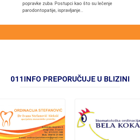
popravke zuba. Postupci kao što su lečenje
parodontopatije, ispravljanje...
011INFO PREPORUČUJE U BLIZINI