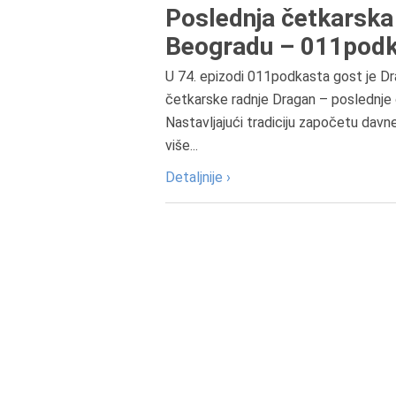
Poslednja četkarska 
Beogradu – 011podk
U 74. epizodi 011podkasta gost je Dr
četkarske radnje Dragan – poslednje 
Nastavljajući tradiciju započetu davn
više...
Detaljnije ›