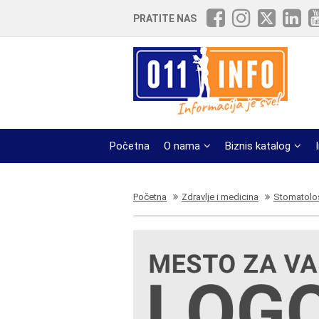
PRATITE NAS
Početna
O nama
Biznis katalog
Početna
Zdravlje i medicina
Stomatološ