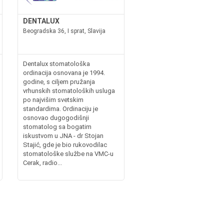
DENTALUX
Beogradska 36, I sprat, Slavija
Dentalux stomatološka
ordinacija osnovana je 1994.
godine, s ciljem pružanja
vrhunskih stomatoloških usluga
po najvišim svetskim
standardima. Ordinaciju je
osnovao dugogodišnji
stomatolog sa bogatim
iskustvom u JNA - dr Stojan
Stajić, gde je bio rukovodilac
stomatološke službe na VMC-u
Cerak, radio...