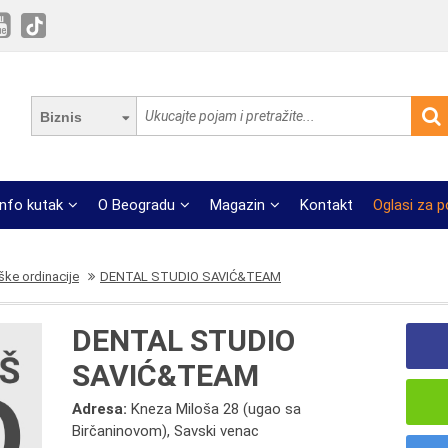
Biznis
Info kutak
O Beogradu
Magazin
Kontakt
Oglasi za 
ke ordinacije
DENTAL STUDIO SAVIĆ&TEAM
DENTAL STUDIO
SAVIĆ&TEAM
Adresa:
Kneza Miloša 28 (ugao sa
Birčaninovom), Savski venac