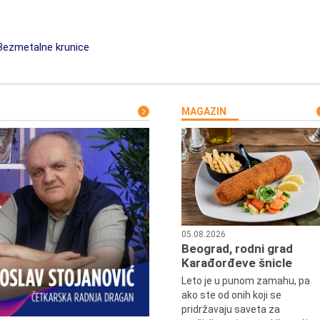
ezmetalne krunice
MAGAZIN
05.08.2026
Beograd, rodni grad
Karađorđeve šnicle
Leto je u punom zamahu, pa
ako ste od onih koji se
pridržavaju saveta za