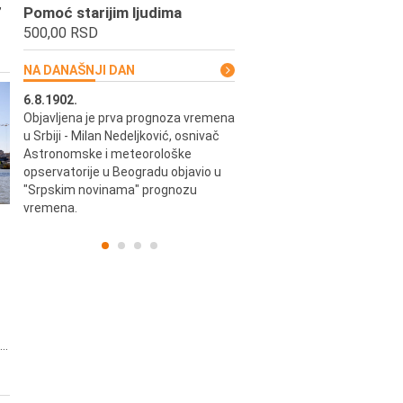
,
Pomoć starijim ljudima
500,00 RSD
NA DANAŠNJI DAN
6.8.1902.
6.8.2004.
Objavljena je prva prognoza vremena
Odigrana je košarkaška prijat
ik
u Srbiji - Milan Nedeljković, osnivač
utakmica između SCG i SAD 
e.
Astronomske i meteorološke
Beogradskoj Areni.
opservatorije u Beogradu objavio u
"Srpskim novinama" prognozu
vremena.
..