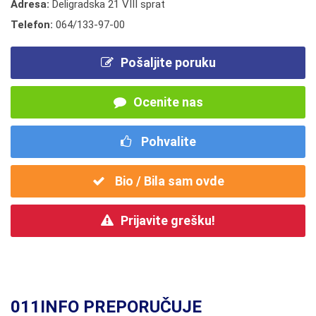
Adresa:
Deligradska 21 VIII sprat
Telefon:
064/133-97-00
Pošaljite poruku
Ocenite nas
Pohvalite
Bio / Bila sam ovde
Prijavite grešku!
011INFO PREPORUČUJE