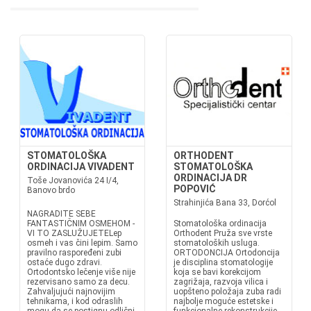
STOMATOLOŠKA
ORTHODENT
ORDINACIJA VIVADENT
STOMATOLOŠKA
ORDINACIJA DR
Toše Jovanovića 24 I/4,
POPOVIĆ
Banovo brdo
Strahinjića Bana 33, Dorćol
NAGRADITE SEBE
FANTASTIČNIM OSMEHOM -
Stomatološka ordinacija
VI TO ZASLUŽUJETELep
Orthodent Pruža sve vrste
osmeh i vas čini lepim. Samo
stomatoloških usluga.
pravilno raspoređeni zubi
ORTODONCIJA Ortodoncija
ostaće dugo zdravi.
je disciplina stomatologije
Ortodontsko lečenje više nije
koja se bavi korekcijom
rezervisano samo za decu.
zagrižaja, razvoja vilica i
Zahvaljujući najnovijim
uopšteno položaja zuba radi
tehnikama, i kod odraslih
najbolje moguće estetske i