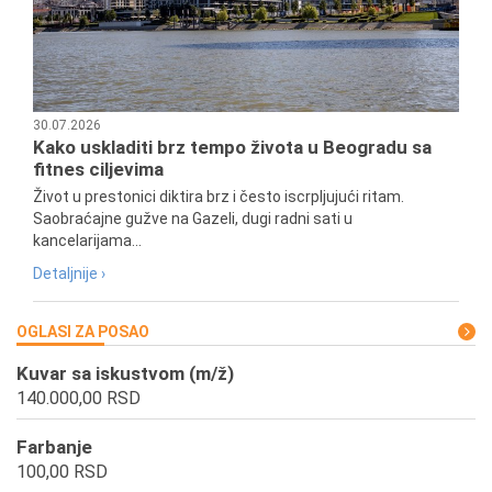
30.07.2026
Kako uskladiti brz tempo života u Beogradu sa
fitnes ciljevima
Život u prestonici diktira brz i često iscrpljujući ritam.
Saobraćajne gužve na Gazeli, dugi radni sati u
kancelarijama...
Detaljnije ›
OGLASI ZA POSAO
Kuvar sa iskustvom (m/ž)
140.000,00 RSD
Farbanje
100,00 RSD