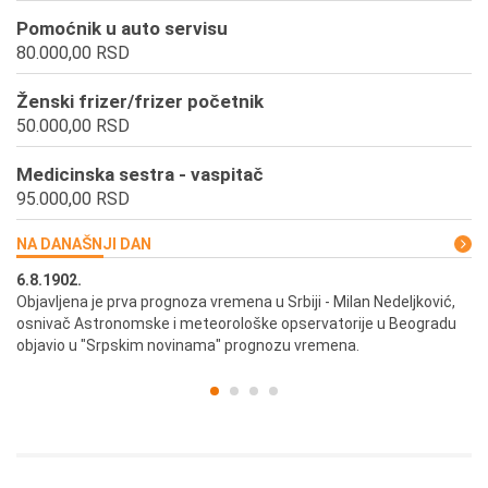
Pomoćnik u auto servisu
80.000,00 RSD
Ženski frizer/frizer početnik
50.000,00 RSD
Medicinska sestra - vaspitač
95.000,00 RSD
NA DANAŠNJI DAN
6.8.1902.
6.
ik
Objavljena je prva prognoza vremena u Srbiji - Milan Nedeljković,
Od
osnivač Astronomske i meteorološke opservatorije u Beogradu
Be
objavio u "Srpskim novinama" prognozu vremena.