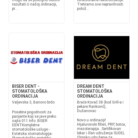
mogu da se postignu odlični
funkcionalne rekonstrukcije.
rezultati.U našoj ordinaciji,
Tretiramo sve nepravilnosti
pr...
polož...
BISER DENT -
DREAM DENT
STOMATOLOŠKA
STOMATOLOŠKA
ORDINACIJA
ORDINACIJA
Valjevska 3, Banovo brdo
Braće Kovač 38 (kod Grill-a i
pekare Ranković),
Dušanovac
Posebne pogodnosti za
pacijente koji se jave preko
Novo u ordinaciji!
sajta 011 Info. BISER
Hijaluronski filteri, PRP, botox,
DENTKompletne
mezoterapija...Sertifikovan
stomatološke usluge:-
lekar i član udruženja SUDEL
Estetska stomatologija-
(Srpsko udruženje za