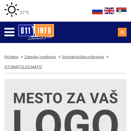
27 ℃
Početna
Zdravlje i medicina
Stomatološke ordinacije
STOMATOLOG MATIĆ