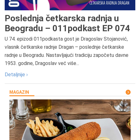
Poslednja četkarska radnja u
Beogradu – 011podkast EP 074
U 74. epizodi 011podkasta gost je Dragoslav Stojanović,
vlasnik četkarske radnje Dragan – poslednje četkarske
radnje u Beogradu. Nastavljajući tradiciju započetu davne
1953. godine, Dragoslav već više...
Detaljnije ›
MAGAZIN