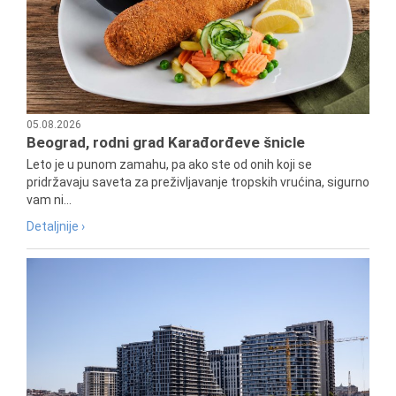
05.08.2026
Beograd, rodni grad Karađorđeve šnicle
Leto je u punom zamahu, pa ako ste od onih koji se
pridržavaju saveta za preživljavanje tropskih vrućina, sigurno
vam ni...
Detaljnije ›