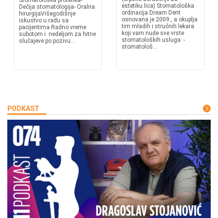
Stomatološka protetika-
estetiku lica) Stomatološka
Dečija stomatologija- Oralna
ordinacija Dream Dent
hirurgijaVišegodišnje
osnovana je 2009., a okuplja
iskustvo u radu sa
tim mladih i stručnih lekara
pacijentima.Radno vreme
koji vam nude sve vrste
subotom i nedeljom za hitne
stomatoloških usluga: -
slučajeve po pozivu...
stomatološ...
PODKAST