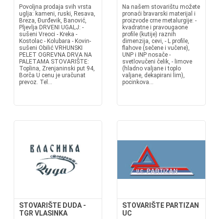
Povoljna prodaja svih vrsta
Na našem stovarištu možete
uglja: kameni, ruski, Resava,
pronaći bravarski materijal i
Breza, Đurđevik, Banović,
proizvode crne metalurgije: -
Pljevlja DRVENI UGALJ: -
kvadratne i pravougaone
sušeni Vreoci - Kreka -
profile (kutije) raznih
Kostolac - Kolubara - Kovin-
dimenzija, cevi, - L profile,
sušeni Obilić VRHUNSKI
flahove (sečene i vučene),
PELET OGREVNA DRVA NA
UNP i INP nosače -
PALETAMA STOVARIŠTE:
svetlovučeni čelik, - limove
Toplina, Zrenjaninski put 94,
(hladno valjane i toplo
Borča U cenu je uračunat
valjane, dekapirani lim),
prevoz. Tel...
pocinkova...
STOVARIŠTE DUDA -
STOVARIŠTE PARTIZAN
TGR VLASINKA
UC