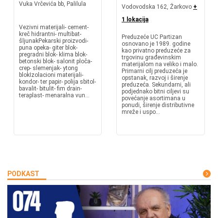
Vuka Vrčevića bb, Palilula
Vodovodska 162, Žarkovo
+
1 lokacija
Vezivni materijali- cement-
kreč hidrantni- multibat-
Preduzeće UC Partizan
šljunakPekarski proizvodi-
osnovano je 1989. godine
puna opeka- giter blok-
kao privatno preduzeće za
pregradni blok- klima blok-
trgovinu građevinskim
betonski blok- salonit ploča-
materijalom na veliko i malo.
crep- slemenjak- ytong
Primarni cilj preduzeća je
blokIzolacioni materijali-
opstanak, razvoj i širenje
kondor- ter papir- polija sbitol-
preduzeća. Sekundarni, ali
bavalit- bitulit- fim drain-
podjednako bitni ciljevi su
teraplast- menaralna vun...
povećanje asortimana u
ponudi, širenje distributivne
mreže i uspo...
PODKAST