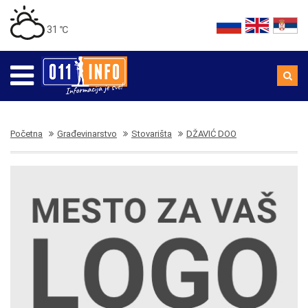
31 ℃
Početna
Građevinarstvo
Stovarišta
DŽAVIĆ DOO