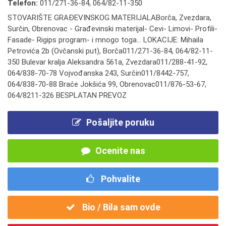
Telefon:
011/271-36-84
,
064/82-11-350
STOVARIŠTE GRAĐEVINSKOG MATERIJALABorča, Zvezdara,
Surčin, Obrenovac - Građevinski materijal- Cevi- Limovi- Profili-
Fasade- Rigips program- i mnogo toga... LOKACIJE: Mihaila
Petrovića 2b (Ovčanski put), Borča011/271-36-84, 064/82-11-
350 Bulevar kralja Aleksandra 561a, Zvezdara011/288-41-92,
064/838-70-78 Vojvođanska 243, Surčin011/8442-757,
064/838-70-88 Braće Jokšića 99, Obrenovac011/876-53-67,
064/8211-326 BESPLATAN PREVOZ
Pošaljite poruku
Ocenite nas
Pohvalite
Bio / Bila sam ovde