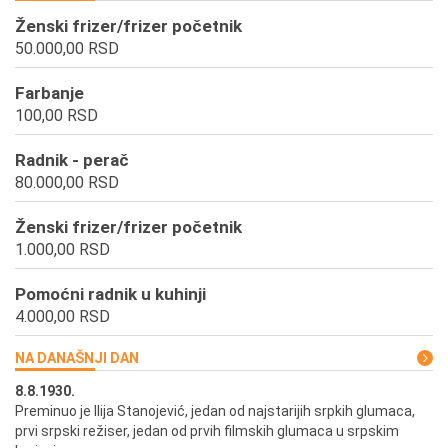
Ženski frizer/frizer početnik
50.000,00 RSD
Farbanje
100,00 RSD
Radnik - perač
80.000,00 RSD
Ženski frizer/frizer početnik
1.000,00 RSD
Pomoćni radnik u kuhinji
4.000,00 RSD
NA DANAŠNJI DAN
8.8.1930.
8.
Preminuo je Ilija Stanojević, jedan od najstarijih srpkih glumaca,
U 
prvi srpski režiser, jedan od prvih filmskih glumaca u srpskim