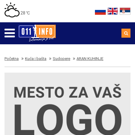
28 ℃
Početna
Kuća i bašta
Sudopere
ARAN KUHINJE