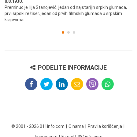
8.8.1930.
8.
Preminuo je Ilija Stanojević, jedan od najstarijih srpkih glumaca,
U 
prvi srpski režiser, jedan od prvih filmskih glumaca u srpskim
krajevima.
PODELITE INFORMACIJE
© 2001 - 2026 011info.com
O nama
Pravila korišćenja
Impressum
E-mail
381info.com