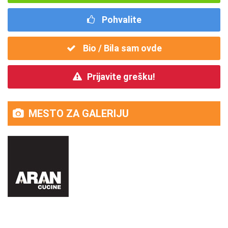
Pohvalite
Bio / Bila sam ovde
Prijavite grešku!
MESTO ZA GALERIJU