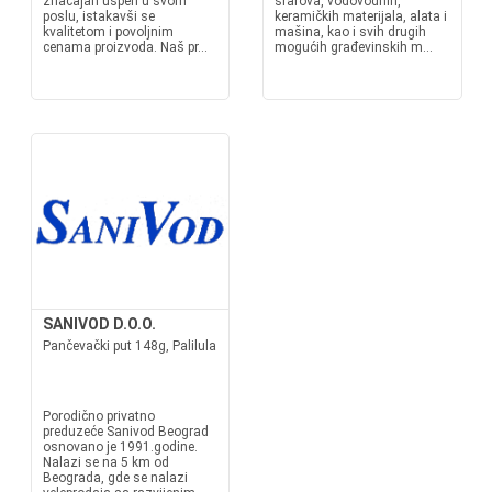
značajan uspeh u svom
šrafova, vodovodnih,
poslu, istakavši se
keramičkih materijala, alata i
kvalitetom i povoljnim
mašina, kao i svih drugih
cenama proizvoda. Naš pr...
mogućih građevinskih m...
SANIVOD D.O.O.
Pančevački put 148g, Palilula
Porodično privatno
preduzeće Sanivod Beograd
osnovano je 1991.godine.
Nalazi se na 5 km od
Beograda, gde se nalazi