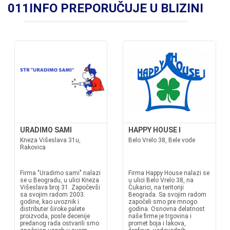
011INFO PREPORUČUJE U BLIZINI
URADIMO SAMI
HAPPY HOUSE I
Kneza Višeslava 31u,
Belo Vrelo 38, Bele vode
Rakovica
Firma "Uradimo sami" nalazi
Firma Happy House nalazi se
se u Beogradu, u ulici Kneza
u ulici Belo Vrelo 38, na
Višeslava broj 31. Započevši
Čukarici, na teritoriji
sa svojim radom 2003.
Beograda. Sa svojim radom
godine, kao uvoznik i
započeli smo pre mnogo
distributer široke palete
godina. Osnovna delatnost
proizvoda, posle decenije
naše firme je trgovina i
predanog rada ostvarili smo
promet boja i lakova,