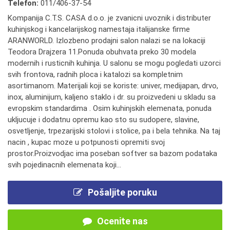
Telefon:
011/406-37-54
Kompanija C.T.S. CASA d.o.o. je zvanicni uvoznik i distributer
kuhinjskog i kancelarijskog namestaja italijanske firme
ARANWORLD. Izlozbeno prodajni salon nalazi se na lokaciji
Teodora Drajzera 11.Ponuda obuhvata preko 30 modela
modernih i rusticnih kuhinja. U salonu se mogu pogledati uzorci
svih frontova, radnih ploca i katalozi sa kompletnim
asortimanom. Materijali koji se koriste: univer, medijapan, drvo,
inox, aluminijum, kaljeno staklo i dr. su proizvedeni u skladu sa
evropskim standardima . Osim kuhinjskih elemenata, ponuda
ukljucuje i dodatnu opremu kao sto su sudopere, slavine,
osvetljenje, trpezarijski stolovi i stolice, pa i bela tehnika. Na taj
nacin , kupac moze u potpunosti opremiti svoj
prostor.Proizvodjac ima poseban softver sa bazom podataka
svih pojedinacnih elemenata koji...
Pošaljite poruku
Ocenite nas