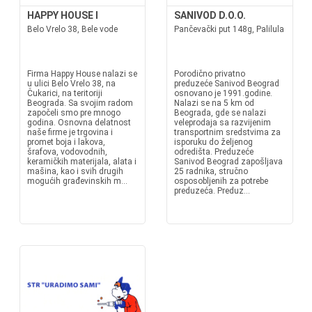
HAPPY HOUSE I
SANIVOD D.O.O.
Belo Vrelo 38, Bele vode
Pančevački put 148g, Palilula
Firma Happy House nalazi se
Porodično privatno
u ulici Belo Vrelo 38, na
preduzeće Sanivod Beograd
Čukarici, na teritoriji
osnovano je 1991.godine.
Beograda. Sa svojim radom
Nalazi se na 5 km od
započeli smo pre mnogo
Beograda, gde se nalazi
godina. Osnovna delatnost
veleprodaja sa razvijenim
naše firme je trgovina i
transportnim sredstvima za
promet boja i lakova,
isporuku do željenog
šrafova, vodovodnih,
odredišta. Preduzeće
keramičkih materijala, alata i
Sanivod Beograd zapošljava
mašina, kao i svih drugih
25 radnika, stručno
mogućih građevinskih m...
osposobljenih za potrebe
preduzeća. Preduz...