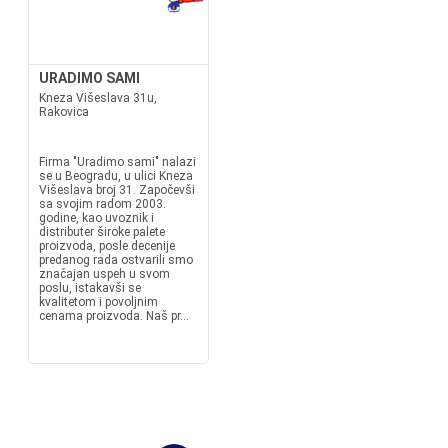
URADIMO SAMI
Kneza Višeslava 31u,
Rakovica
Firma "Uradimo sami" nalazi
se u Beogradu, u ulici Kneza
Višeslava broj 31. Započevši
sa svojim radom 2003.
godine, kao uvoznik i
distributer široke palete
proizvoda, posle decenije
predanog rada ostvarili smo
značajan uspeh u svom
poslu, istakavši se
kvalitetom i povoljnim
cenama proizvoda. Naš pr...