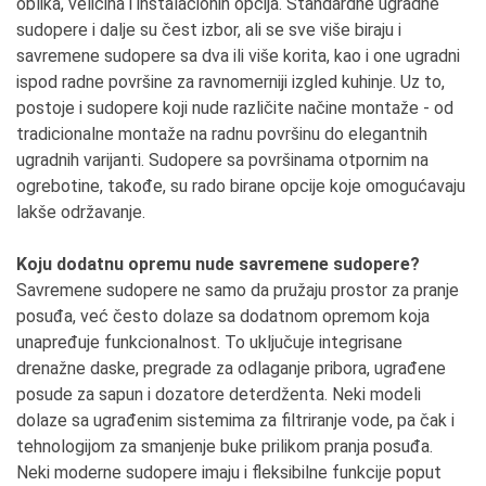
oblika, veličina i instalacionih opcija. Standardne ugradne
sudopere i dalje su čest izbor, ali se sve više biraju i
savremene sudopere sa dva ili više korita, kao i one ugradni
ispod radne površine za ravnomerniji izgled kuhinje. Uz to,
postoje i sudopere koji nude različite načine montaže - od
tradicionalne montaže na radnu površinu do elegantnih
ugradnih varijanti. Sudopere sa površinama otpornim na
ogrebotine, takođe, su rado birane opcije koje omogućavaju
lakše održavanje.
Koju dodatnu opremu nude savremene sudopere?
Savremene sudopere ne samo da pružaju prostor za pranje
posuđa, već često dolaze sa dodatnom opremom koja
unapređuje funkcionalnost. To uključuje integrisane
drenažne daske, pregrade za odlaganje pribora, ugrađene
posude za sapun i dozatore deterdženta. Neki modeli
dolaze sa ugrađenim sistemima za filtriranje vode, pa čak i
tehnologijom za smanjenje buke prilikom pranja posuđa.
Neki moderne sudopere imaju i fleksibilne funkcije poput