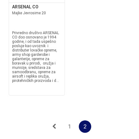
ARSENAL CO
Majke Jevrosime 20
Privredno društvo ARSENAL
CO doo osnovano je 1994
godine, i od tada uspešno
posluje kao uvoznik i
distributer lovačke opreme,
army shop garderobe i
galanterije, opreme za
boravak u prirodi, oružja i
municije, sredstava za
samoodbranu, opreme za
airsoft i replika oružja,
pirotehničkih proizvoda i d...
1
2