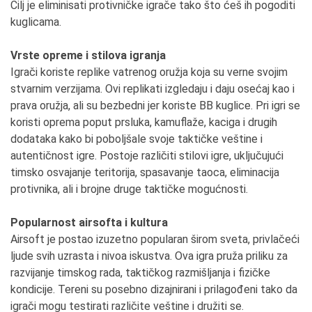
Cilj je eliminisati protivničke igrače tako što ćeš ih pogoditi
kuglicama.
Vrste opreme i stilova igranja
Igrači koriste replike vatrenog oružja koja su verne svojim
stvarnim verzijama. Ovi replikati izgledaju i daju osećaj kao i
prava oružja, ali su bezbedni jer koriste BB kuglice. Pri igri se
koristi oprema poput prsluka, kamuflaže, kaciga i drugih
dodataka kako bi poboljšale svoje taktičke veštine i
autentičnost igre. Postoje različiti stilovi igre, uključujući
timsko osvajanje teritorija, spasavanje taoca, eliminacija
protivnika, ali i brojne druge taktičke mogućnosti.
Popularnost airsofta i kultura
Airsoft je postao izuzetno popularan širom sveta, privlačeći
ljude svih uzrasta i nivoa iskustva. Ova igra pruža priliku za
razvijanje timskog rada, taktičkog razmišljanja i fizičke
kondicije. Tereni su posebno dizajnirani i prilagođeni tako da
igrači mogu testirati različite veštine i družiti se.