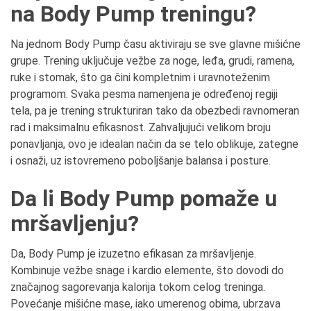
na Body Pump treningu?
Na jednom Body Pump času aktiviraju se sve glavne mišićne
grupe. Trening uključuje vežbe za noge, leđa, grudi, ramena,
ruke i stomak, što ga čini kompletnim i uravnoteženim
programom. Svaka pesma namenjena je određenoj regiji
tela, pa je trening strukturiran tako da obezbedi ravnomeran
rad i maksimalnu efikasnost. Zahvaljujući velikom broju
ponavljanja, ovo je idealan način da se telo oblikuje, zategne
i osnaži, uz istovremeno poboljšanje balansa i posture.
Da li Body Pump pomaže u
mršavljenju?
Da, Body Pump je izuzetno efikasan za mršavljenje.
Kombinuje vežbe snage i kardio elemente, što dovodi do
značajnog sagorevanja kalorija tokom celog treninga.
Povećanje mišićne mase, iako umerenog obima, ubrzava