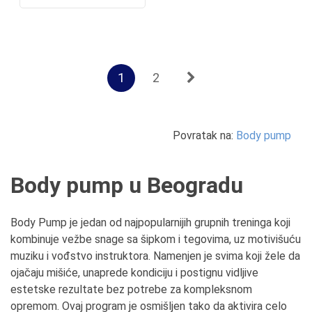
1
2
Povratak na:
Body pump
Body pump u Beogradu
Body Pump je jedan od najpopularnijih grupnih treninga koji
kombinuje vežbe snage sa šipkom i tegovima, uz motivišuću
muziku i vođstvo instruktora. Namenjen je svima koji žele da
ojačaju mišiće, unaprede kondiciju i postignu vidljive
estetske rezultate bez potrebe za kompleksnom
opremom. Ovaj program je osmišljen tako da aktivira celo