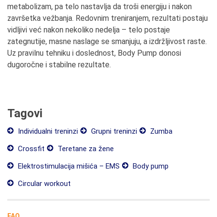
metabolizam, pa telo nastavlja da troši energiju i nakon
završetka vežbanja. Redovnim treniranjem, rezultati postaju
vidljivi već nakon nekoliko nedelja – telo postaje
zategnutije, masne naslage se smanjuju, a izdržljivost raste.
Uz pravilnu tehniku i doslednost, Body Pump donosi
dugoročne i stabilne rezultate.
Tagovi
Individualni treninzi
Grupni treninzi
Zumba
Crossfit
Teretane za žene
Elektrostimulacija mišića – EMS
Body pump
Circular workout
FAQ