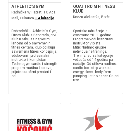
ATHLETIC'S GYM
QUATTRO M FITNESS
KLUB
Radnička 9/II sprat, TC Ada
Kneza Alekse 9a, Borča
Mall, Čukarica
+ 4 lokacije
Dobrodošli u Athletic 's Gym,
Sportsko udruženje je
Fitnes Klub iz Beograda, prvi
osnovano 2011. godine.
Klub u Srbiji sa najvećim
Programe vodi licencirani
lancem od 5 savremenih
instruktor Violeta
fitnes centara. Klub odlikuju
Mitić.Nudimo grupne i
savremena fitnes koncepcija,
individualne treninge.
edukovani i profesinalni
Treninzi su za kategorije
instruktori, kompletan
vežbača od 14 godina pa
Technogym cardio i strength
nadalje. Od stilova nudimo:-
program mašina i sprava,
cardio box- step workout-
prijatno uređeni prostori i
energy class- body form-
odl...
pumping- latino dance Grupni
tren...