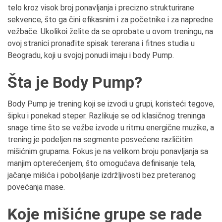
telo kroz visok broj ponavljanja i precizno strukturirane
sekvence, što ga čini efikasnim i za početnike i za napredne
vežbače. Ukolikoi želite da se oprobate u ovom treningu, na
ovoj stranici pronađite spisak tererana i fitnes studia u
Beogradu, koji u svojoj ponudi imaju i body Pump.
Šta je Body Pump?
Body Pump je trening koji se izvodi u grupi, koristeći tegove,
šipku i ponekad steper. Razlikuje se od klasičnog treninga
snage time što se vežbe izvode u ritmu energične muzike, a
trening je podeljen na segmente posvećene različitim
mišićnim grupama. Fokus je na velikom broju ponavljanja sa
manjim opterećenjem, što omogućava definisanje tela,
jačanje mišića i poboljšanje izdržljivosti bez preteranog
povećanja mase.
Koje mišićne grupe se rade