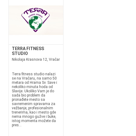
TERRA FITNESS
STUDIO
Nikolaja Krasnova 12, Vračar
Terra fitness studio nalazi
se na Vračaru, na samo 50
metara od Hrama Sv. Save i
nekoliko minuta hoda od
Slavije. Ukoliko Vam je do
sada bio problem da
pronađete mesto sa
savremenim spravama za
vežbanje, profesionalnim
trenerima, kao i mesto gde
nema mnogo gužve i buke,
istog momenta možete da
pres...