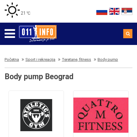
21 ℃
Početna
Sport i rekreacija
Teretane, fitness
Body pump
Body pump Beograd