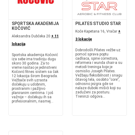
SPORTSKA AKADEMIJA
PILATES STUDIO STAR
KOČOVIĆ
Koče Kapetana 16, Vračar
+
Aleksandra Dubčeka 20
+ 11
3 lokacije
lokacija
Dobrodošli.Pilates vežbe uz
pomoć sprava poptu
Sportska akademija Kočović
cadliaca, spine correctora,
iza sebe ima tradiciju dugu
reformera i wunda chair-a su
skoro 30 godina. Za to
metodi treninga koje je
vreme nastao je jedinstveni
osmislio Joseph Pilates.
Kočović fitnes sistem sa čak
Vežbaju fleksibilnost i snagu
12 lokacija širom Beograda.
čitavog tela, osobito "core",
Vežbače svih uzrasta
odnosno jezgra gde se
dočekuju u udobnim,
nalaze duboki mišići koji su
prostranim i pažljivo
zaduženi za posturu.
planiranim centrima. I još
Treninzi odgova...
važnije – dočekuju ih sa
profesionalnim, nasmej...