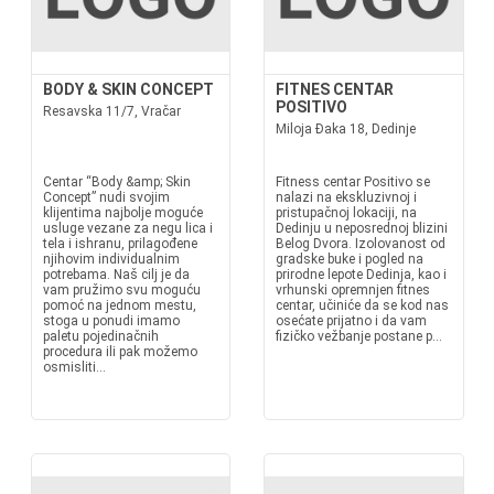
BODY & SKIN CONCEPT
FITNES CENTAR
POSITIVO
Resavska 11/7, Vračar
Miloja Đaka 18, Dedinje
Centar “Body &amp; Skin
Fitness centar Positivo se
Concept” nudi svojim
nalazi na ekskluzivnoj i
klijentima najbolje moguće
pristupačnoj lokaciji, na
usluge vezane za negu lica i
Dedinju u neposrednoj blizini
tela i ishranu, prilagođene
Belog Dvora. Izolovanost od
njihovim individualnim
gradske buke i pogled na
potrebama. Naš cilj je da
prirodne lepote Dedinja, kao i
vam pružimo svu moguću
vrhunski opremnjen fitnes
pomoć na jednom mestu,
centar, učiniće da se kod nas
stoga u ponudi imamo
osećate prijatno i da vam
paletu pojedinačnih
fizičko vežbanje postane p...
procedura ili pak možemo
osmisliti...