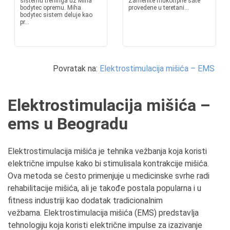
sistemu treninga uz Miha
Zamenite mukotrpne sate
bodytec opremu. Miha
provedene u teretani...
bodytec sistem deluje kao
pr...
Povratak na:
Elektrostimulacija mišića – EMS
Elektrostimulacija mišića –
ems u Beogradu
Elektrostimulacija mišića je tehnika vežbanja koja koristi
električne impulse kako bi stimulisala kontrakcije mišića.
Ova metoda se često primenjuje u medicinske svrhe radi
rehabilitacije mišića, ali je takođe postala popularna i u
fitness industriji kao dodatak tradicionalnim
vežbama. Elektrostimulacija mišića (EMS) predstavlja
tehnologiju koja koristi električne impulse za izazivanje