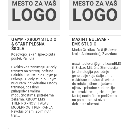
G GYM - XBODY STUDIO
MAXIFIT BULEVAR -
& START PLESNA
EMS STUDIO
ŠKOLA
Marka Oreškovića 8 (Bulevar
kralja Aleksandra), Zvezdara
Kosovopoljska 1 (preko puta
pošte), Palilula
maxifitbulevar@gmail.comEMS
Ukoliko vas zanimaju XBody
ili Elektro-Mišićna Stimulacija
treninzi na teritoriji opštine
je tehnologija poslednje
Palulila, EMS studio G gym je
generacije koja šalje sitne
rešenje. XBody studio G gym
električne impulse direktno
nudi vam individualne XBody
do mišića, čime pojačava
treninge, posebno
njihove prirodne kontrakcije i
prilagođene vašim
čini svaki trening efikasnijim.
mogućnostima, potrebama i
Na taj način fitnes podižemo
željama. XBODY EMS
na potpuno novi nivo –
TRENING - NOVI TALAS
dobija se alternat...
MODERNOG TRENIRANJA
Revolucionarni 20-minutni
tren...