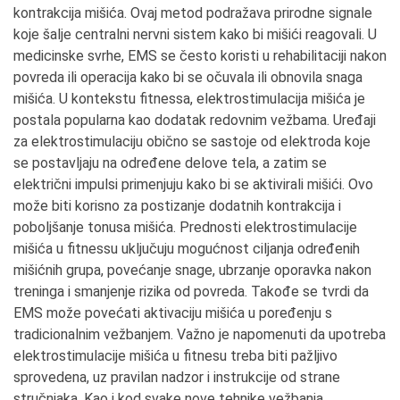
kontrakcija mišića. Ovaj metod podražava prirodne signale
koje šalje centralni nervni sistem kako bi mišići reagovali. U
medicinske svrhe, EMS se često koristi u rehabilitaciji nakon
povreda ili operacija kako bi se očuvala ili obnovila snaga
mišića. U kontekstu fitnessa, elektrostimulacija mišića je
postala popularna kao dodatak redovnim vežbama. Uređaji
za elektrostimulaciju obično se sastoje od elektroda koje
se postavljaju na određene delove tela, a zatim se
električni impulsi primenjuju kako bi se aktivirali mišići. Ovo
može biti korisno za postizanje dodatnih kontrakcija i
poboljšanje tonusa mišića. Prednosti elektrostimulacije
mišića u fitnessu uključuju mogućnost ciljanja određenih
mišićnih grupa, povećanje snage, ubrzanje oporavka nakon
treninga i smanjenje rizika od povreda. Takođe se tvrdi da
EMS može povećati aktivaciju mišića u poređenju s
tradicionalnim vežbanjem. Važno je napomenuti da upotreba
elektrostimulacije mišića u fitnesu treba biti pažljivo
sprovedena, uz pravilan nadzor i instrukcije od strane
stručnjaka. Kao i kod svake nove tehnike vežbanja,