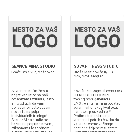
SEANCE MIHA STUDIO
SOVA FITNESS STUDIO
Braće Srnić 23c, Voždovac
Uroša Martinovića 8/3, A
blok, Novi Beograd
Savremen način života
sovafitness@gmail.comSOVA
negativno utice na naš
FITNESS STUDIO nudi
organizam i zdravlje, zato
trening nove generacije –
smo odlučili da vam
EMS trening na miha bodytec
donesemo nešto sasvim
opremi vrhunskog kvaliteta,
novo i to na polju
nemačke proizvodnje. *
individualnih treninga!
Pratimo trend ubrzanja
Seance Miha studio se
vremena i potrebu čoveka da
bazira na potpuno novom,
za kraće vreme vežbanja
efikasnom i bezbednom
postigne željene rezultate.*