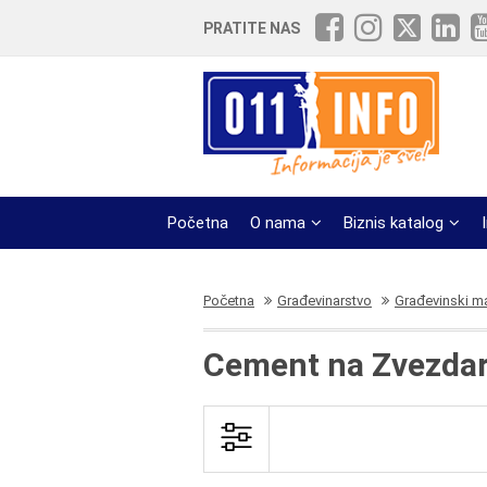
PRATITE NAS
Početna
O nama
Biznis katalog
Početna
Građevinarstvo
Građevinski ma
Cement na Zvezdar