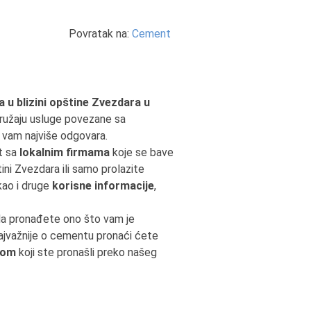
Povratak na:
Cement
 u blizini opštine Zvezdara u
ružaju usluge povezane sa
o vam najviše odgovara.
kt sa
lokalnim firmama
koje se bave
ini Zvezdara ili samo prolazite
 kao i druge
korisne informacije
,
da pronađete ono što vam je
Najvažnije o cementu pronaći ćete
tom
koji ste pronašli preko našeg