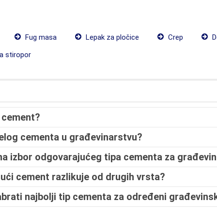
Fug masa
Lepak za pločice
Crep
D
a stiropor
i cement?
belog cementa u građevinarstvu?
u na izbor odgovarajućeg tipa cementa za građevin
ući cement razlikuje od drugih vrsta?
rati najbolji tip cementa za određeni građevinsk