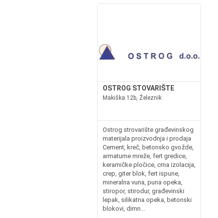
OSTROG STOVARIŠTE
Makiška 12b, Železnik
Ostrog strovarište građevinskog
materijala proizvodnja i prodaja
Cement, kreč, betonsko gvožde,
armaturne mreže, fert gredice,
keramičke pločice, crna izolacija,
crep, giter blok, fert ispune,
mineralna vuna, puna opeka,
stiropor, stirodur, građevinski
lepak, silikatna opeka, betonski
blokovi, dimn...