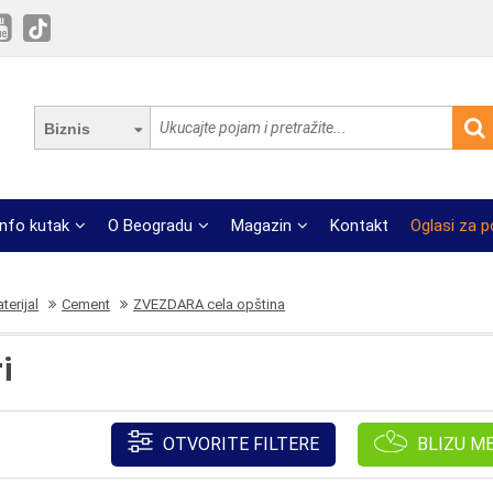
Biznis
Info kutak
O Beogradu
Magazin
Kontakt
Oglasi za 
terijal
Cement
ZVEZDARA cela opština
i
OTVORITE FILTERE
BLIZU M