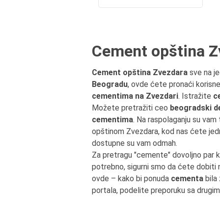
Cement opština Z
Cement opština Zvezdara
sve na j
Beogradu
, ovde ćete pronaći korisne
cementima na Zvezdari
. Istražite
c
Možete pretražiti ceo
beogradski d
cementima
. Na raspolaganju su vam t
opštinom Zvezdara, kod nas ćete je
dostupne su vam odmah.
Za pretragu "cemente" dovoljno par 
potrebno, sigurni smo da ćete dobiti
ovde – kako bi ponuda
cementa
bila
portala, podelite preporuku sa drugim