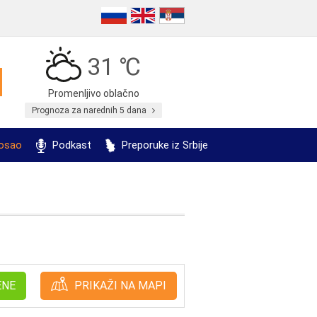
31 ℃
Promenljivo oblačno
Prognoza za narednih 5 dana
posao
Podkast
Preporuke iz Srbije
ENE
PRIKAŽI NA MAPI