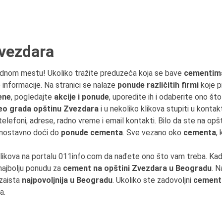
vezdara
ednom mestu! Ukoliko tražite preduzeća koja se bave
cementima
 informacije. Na stranici se nalaze
ponude različitih firmi
koje p
ene
, pogledajte
akcije i ponude
, uporedite ih i odaberite ono št
eo grada opštinu Zvezdara
i u nekoliko klikova stupiti u konta
elefoni, adrese, radno vreme i email kontakti. Bilo da ste na opšt
dnostavno doći do
ponude cementa
. Sve vezano oko
cementa
,
klikova na portalu 011info.com da nađete ono što vam treba. Ka
 najbolju ponudu za
cement na opštini Zvezdara u Beogradu
. 
 zaista
najpovoljnija u Beogradu
. Ukoliko ste zadovoljni
cemen
a.