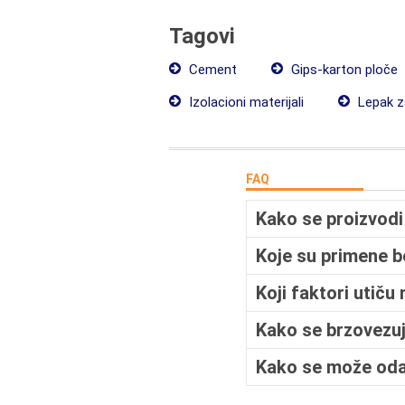
Tagovi
Cement
Gips-karton ploče
Izolacioni materijali
Lepak z
FAQ
Kako se proizvod
Koje su primene 
Koji faktori utič
Kako se brzovezuj
Kako se može odab