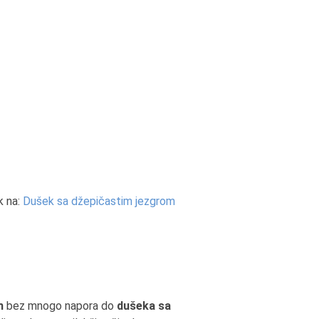
k na:
Dušek sa džepičastim jezgrom
m
bez mnogo napora do
dušeka sa