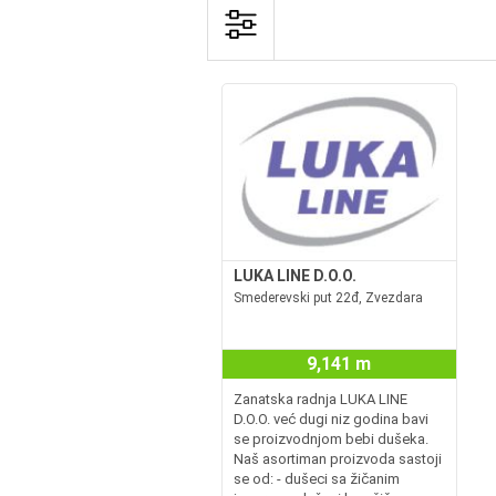
LUKA LINE D.O.O.
Smederevski put 22đ, Zvezdara
9,141 m
Zanatska radnja LUKA LINE
D.O.O. već dugi niz godina bavi
se proizvodnjom bebi dušeka.
Naš asortiman proizvoda sastoji
se od: - dušeci sa žičanim