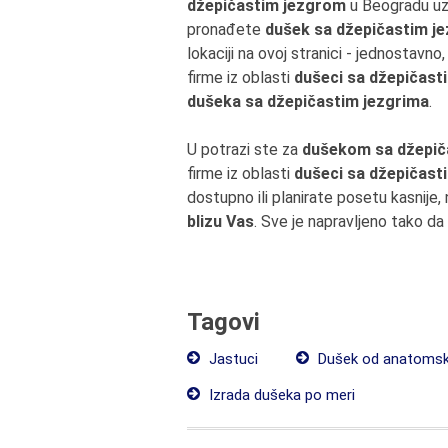
džepičastim jezgrom
u Beogradu uz n
pronađete
dušek sa džepičastim je
lokaciji na ovoj stranici - jednostavn
firme iz oblasti
dušeci sa džepičast
dušeka sa džepičastim jezgrima
.
U potrazi ste za
dušekom sa džepiča
firme iz oblasti
dušeci sa džepičast
dostupno ili planirate posetu kasnij
blizu Vas
. Sve je napravljeno tako d
Tagovi
Jastuci
Dušek od anatomsk
Izrada dušeka po meri