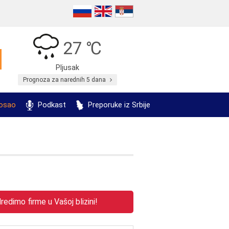
27 ℃
Pljusak
Prognoza za narednih 5 dana
posao
Podkast
Preporuke iz Srbije
edimo firme u Vašoj blizini!