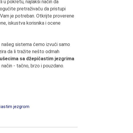
i u pokretu, najlakši način da
ogućite pretraživaču da pristupi
 Vam je potreban. Otkrijte proverene
e, iskustva korisnika i ocene
z našeg sistema ćemo izvući samo
ira da li tražite nešto odmah
ušecima sa džepičastim jezgrima
 način - tačno, brzo i pouzdano.
častim jezgrom