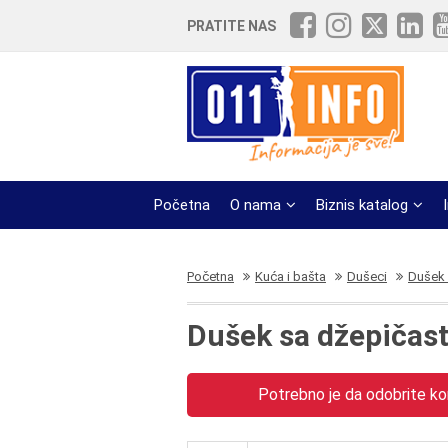
PRATITE NAS
Početna
O nama
Biznis katalog
Početna
Kuća i bašta
Dušeci
Dušek 
Dušek sa džepičas
Potrebno je da odobrite kor