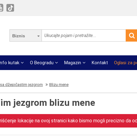
Biznis
Info kutak
O Beogradu
Magazin
Kontakt
Oglasi za 
sa džepičastim jezgrom
Blizu mene
tim jezgrom blizu mene
išćenje lokacije na ovoj stranici kako bismo mogli precizno da odr