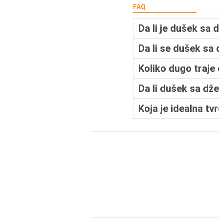
FAQ
Da li je dušek sa
Da li se dušek sa
Koliko dugo traje
Da li dušek sa dž
Koja je idealna t