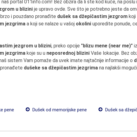
aš portal 011info.com! Bez obzira da li ste kod kuće, na poslu il
zgrom u blizini
je upravo ovde. Sve što je potrebno jeste da om
o, brzo i pouzdano pronađite
dušek sa džepičastim jezgrom
koji
im jezgrima
a koji se nalaze u vašoj
okolini
uporedite ponude, cen
stim jezgrom u blizini
, preko opcije
"blizu mene (near me)"
i
im jezgrima
koje su u
neposrednoj blizini
Vaše lokacije. Bez obz
e, naš sistem Vam pomaže da uvek imate najtačnije informacije o
d
a pronađete
dušeke sa džepičastim jezgrima
na najlakši mogući
e pene
Dušek od memorijske pene
Dušek sa džepi