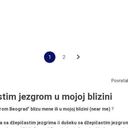
1
2
Povrata
tim jezgrom u mojoj blizini
om Beograd" blizu mene ili u mojoj blizini (near me)
?
a sa džepičastim jezgrima
ili
dušeku sa džepičastim jezgro