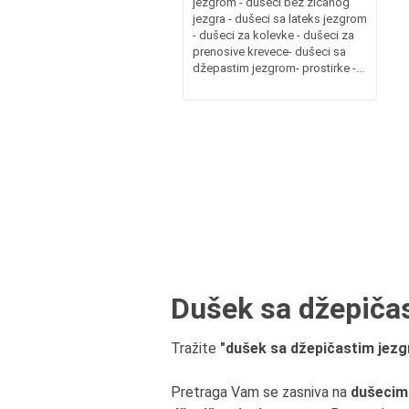
jezgrom - dušeci bez žičanog
jezgra - dušeci sa lateks jezgrom
- dušeci za kolevke - dušeci za
prenosive krevece- dušeci sa
džepastim jezgrom- prostirke -...
Dušek sa džepičas
Tražite
"dušek sa džepičastim jezgr
Pretraga Vam se zasniva na
dušecim