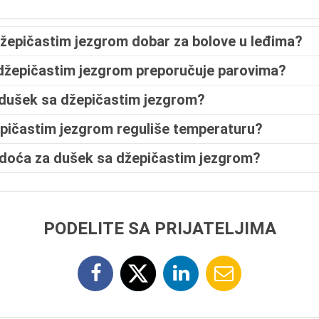
 džepičastim jezgrom dobar za bolove u leđima?
 džepičastim jezgrom preporučuje parovima?
 dušek sa džepičastim jezgrom?
epičastim jezgrom reguliše temperaturu?
vrdoća za dušek sa džepičastim jezgrom?
PODELITE SA PRIJATELJIMA