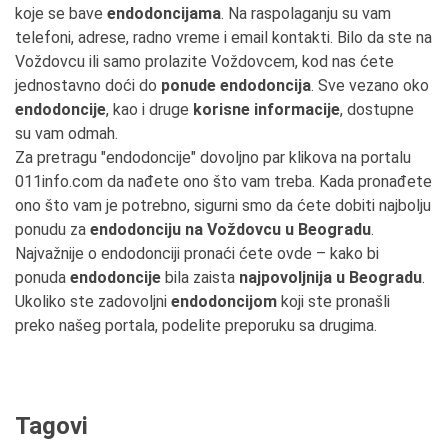
koje se bave
endodoncijama
. Na raspolaganju su vam
telefoni, adrese, radno vreme i email kontakti. Bilo da ste na
Voždovcu ili samo prolazite Voždovcem, kod nas ćete
jednostavno doći do
ponude endodoncija
. Sve vezano oko
endodoncije
, kao i druge
korisne informacije
, dostupne
su vam odmah.
Za pretragu "endodoncije" dovoljno par klikova na portalu
011info.com da nađete ono što vam treba. Kada pronađete
ono što vam je potrebno, sigurni smo da ćete dobiti najbolju
ponudu za
endodonciju na Voždovcu u Beogradu
.
Najvažnije o endodonciji pronaći ćete ovde – kako bi
ponuda
endodoncije
bila zaista
najpovoljnija u Beogradu
.
Ukoliko ste zadovoljni
endodoncijom
koji ste pronašli
preko našeg portala, podelite preporuku sa drugima.
Tagovi