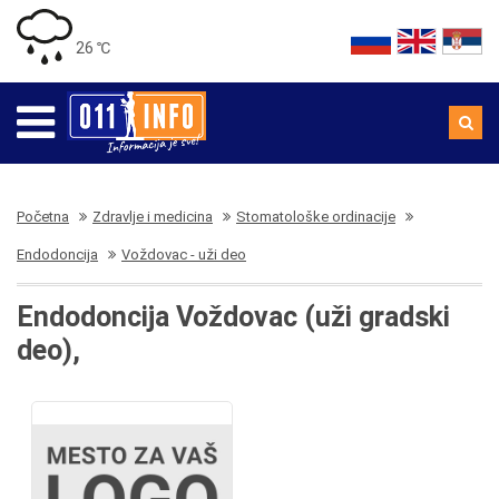
26 ℃
Početna
Zdravlje i medicina
Stomatološke ordinacije
Endodoncija
Voždovac - uži deo
Endodoncija Voždovac (uži gradski
deo),