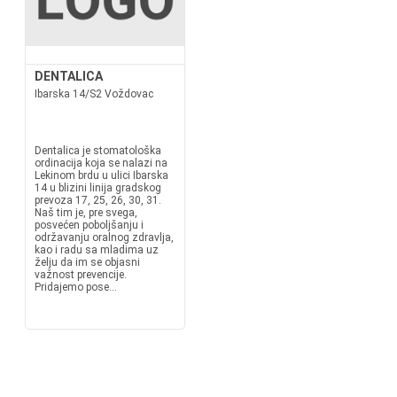
DENTALICA
Ibarska 14/S2 Voždovac
Dentalica je stomatološka
ordinacija koja se nalazi na
Lekinom brdu u ulici Ibarska
14 u blizini linija gradskog
prevoza 17, 25, 26, 30, 31.
Naš tim je, pre svega,
posvećen poboljšanju i
održavanju oralnog zdravlja,
kao i radu sa mladima uz
želju da im se objasni
važnost prevencije.
Pridajemo pose...