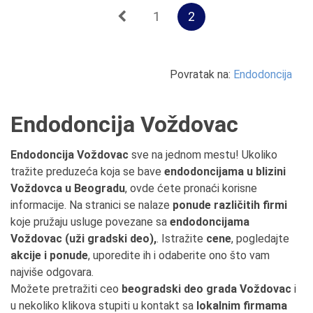
1
2
Povratak na:
Endodoncija
Endodoncija Voždovac
Endodoncija Voždovac
sve na jednom mestu! Ukoliko
tražite preduzeća koja se bave
endodoncijama u blizini
Voždovca u Beogradu
, ovde ćete pronaći korisne
informacije. Na stranici se nalaze
ponude različitih firmi
koje pružaju usluge povezane sa
endodoncijama
Voždovac (uži gradski deo),
. Istražite
cene
, pogledajte
akcije i ponude
, uporedite ih i odaberite ono što vam
najviše odgovara.
Možete pretražiti ceo
beogradski deo grada Voždovac
i
u nekoliko klikova stupiti u kontakt sa
lokalnim firmama