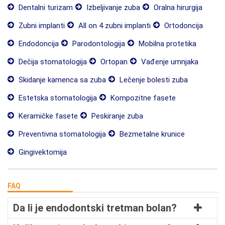
Dentalni turizam
Izbeljivanje zuba
Oralna hirurgija
Zubni implanti
All on 4 zubni implanti
Ortodoncija
Endodoncija
Parodontologija
Mobilna protetika
Dečija stomatologija
Ortopan
Vađenje umnjaka
Skidanje kamenca sa zuba
Lečenje bolesti zuba
Estetska stomatologija
Kompozitne fasete
Keramičke fasete
Peskiranje zuba
Preventivna stomatologija
Bezmetalne krunice
Gingivektomija
FAQ
Da li je endodontski tretman bolan?