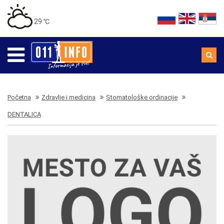
29 ℃
Početna
Zdravlje i medicina
Stomatološke ordinacije
DENTALICA