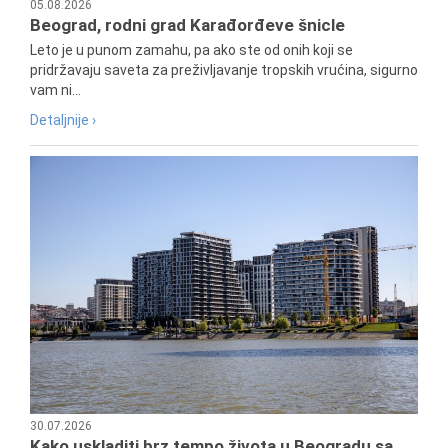
05.08.2026
Beograd, rodni grad Karađorđeve šnicle
Leto je u punom zamahu, pa ako ste od onih koji se
pridržavaju saveta za preživljavanje tropskih vrućina, sigurno
vam ni...
Detaljnije ›
30.07.2026
Kako uskladiti brz tempo života u Beogradu sa