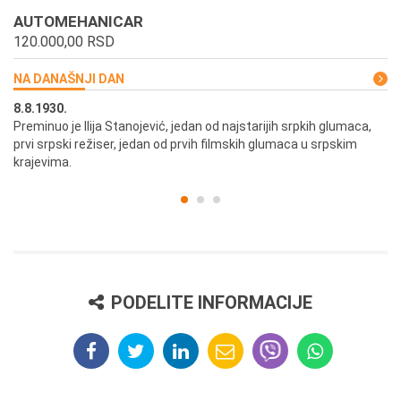
AUTOMEHANICAR
120.000,00 RSD
NA DANAŠNJI DAN
8.8.1930.
8.
Preminuo je Ilija Stanojević, jedan od najstarijih srpkih glumaca,
U 
prvi srpski režiser, jedan od prvih filmskih glumaca u srpskim
krajevima.
PODELITE INFORMACIJE