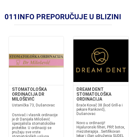
011INFO PREPORUČUJE U BLIZINI
STOMATOLOŠKA
DREAM DENT
ORDINACIJA DR
STOMATOLOŠKA
MILOŠEVIĆ
ORDINACIJA
Ustanička 73, Dušanovac
Braće Kovač 38 (kod Grill-a i
pekare Ranković),
Dušanovac
Osnivač i vlasnik ordinacije
je dr Danijela Milošević
Novo u ordinaciji!
specijalista stomatološke
Hijaluronski filteri, PRP, botox,
protetike. U ordinaciji se
mezoterapija...Sertifikovan
pružaju sve vrste
lekar i član udruženja SUDEL
stomatoloških usluga.