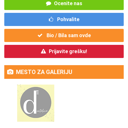
Ocenite nas
Pohvalite
Bio / Bila sam ovde
Prijavite grešku!
MESTO ZA GALERIJU