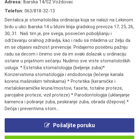
Adresa:
Ibarska 14/S2 Voždovac
Telefon:
063/818-32-13
Dentalica je stomatološka ordinacija koja se nalazi na Lekinom
brdu u ulici Ibarska 14 u blizini linija gradskog prevoza 17, 25, 26,
30, 31. Naš tim je, pre svega, posvećen poboljšanju i
održavanju oralnog zdravlja, kao i radu sa mladima uz želju da
im se objasni važnost prevencije. Pridajemo posebnu pažnju
radu sa decom i činimo sve da im svaki dolazak u ordinaciju
ostane u prijatnom sećanju. Nudimo sve vrste stomatoloških
usluga: * Estetska stomatologija (beljenje zuba)*
Konzervativna stomatologija i endodoncija (lečenje kanala
korena mašinskim tehnikama) * Protetika (keramičke i
metalokeramičke krune/mostovi, fasete, totalne proteze,
parcijalne proteze, vizil proteze) * Parodontologija (uklanjanje
kamenca i poliranje zuba, peskiranje zuba, obrada džepova) *
Dečija i preventivna stom...
Pošaljite poruku