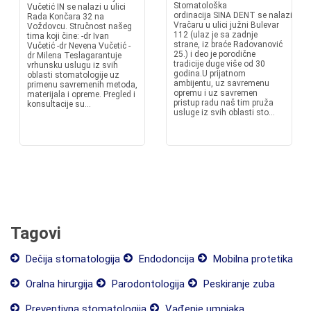
Stomatološka
Vučetić IN se nalazi u ulici
ordinacija SINA DENT se nalazi na
Rada Končara 32 na
Vračaru u ulici južni Bulevar
Voždovcu. Stručnost našeg
112 (ulaz je sa zadnje
tima koji čine: -dr Ivan
strane, iz braće Radovanović
Vučetić -dr Nevena Vučetić -
25.) i deo je porodične
dr Milena Teslagarantuje
tradicije duge više od 30
vrhunsku uslugu iz svih
godina.U prijatnom
oblasti stomatologije uz
ambijentu, uz savremenu
primenu savremenih metoda,
opremu i uz savremen
materijala i opreme. Pregled i
pristup radu naš tim pruža
konsultacije su...
usluge iz svih oblasti sto...
Tagovi
Dečija stomatologija
Endodoncija
Mobilna protetika
Oralna hirurgija
Parodontologija
Peskiranje zuba
Preventivna stomatologija
Vađenje umnjaka