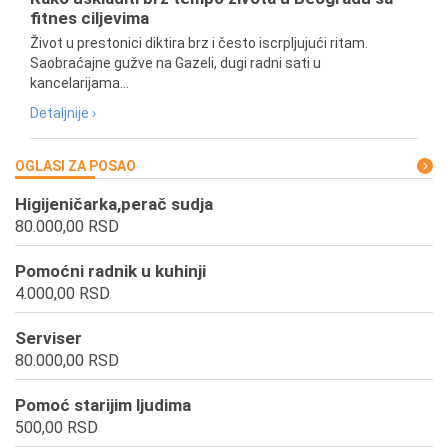
fitnes ciljevima
Život u prestonici diktira brz i često iscrpljujući ritam.
Saobraćajne gužve na Gazeli, dugi radni sati u
kancelarijama...
Detaljnije ›
OGLASI ZA POSAO
Higijeničarka,perač sudja
80.000,00 RSD
Pomoćni radnik u kuhinji
4.000,00 RSD
Serviser
80.000,00 RSD
Pomoć starijim ljudima
500,00 RSD