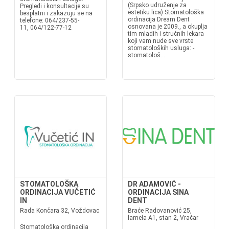
(Srpsko udruženje za
Pregledi i konsultacije su
estetiku lica) Stomatološka
besplatni i zakazuju se na
ordinacija Dream Dent
telefone: 064/237-55-
osnovana je 2009., a okuplja
11, 064/122-77-12
tim mladih i stručnih lekara
koji vam nude sve vrste
stomatoloških usluga: -
stomatološ...
STOMATOLOŠKA
DR ADAMOVIĆ -
ORDINACIJA VUČETIĆ
ORDINACIJA SINA
IN
DENT
Rada Končara 32, Voždovac
Braće Radovanović 25,
lamela A1, stan 2, Vračar
Stomatološka ordinacija