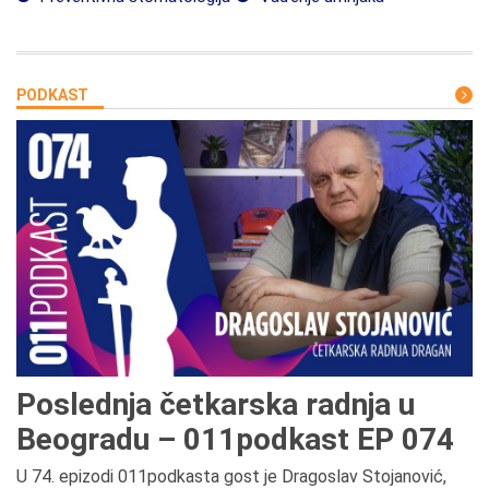
PODKAST
Poslednja četkarska radnja u
Beogradu – 011podkast EP 074
U 74. epizodi 011podkasta gost je Dragoslav Stojanović,