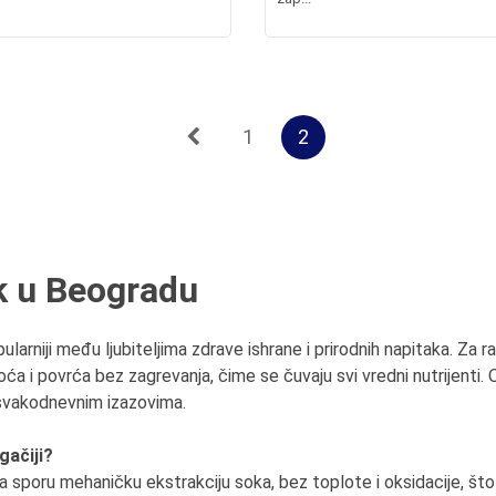
1
2
k u Beogradu
rniji među ljubiteljima zdrave ishrane i prirodnih napitaka. Za raz
i povrća bez zagrevanja, čime se čuvaju svi vredni nutrijenti. 
svakodnevnim izazovima.
gačiji?
oru mehaničku ekstrakciju soka, bez toplote i oksidacije, što zna