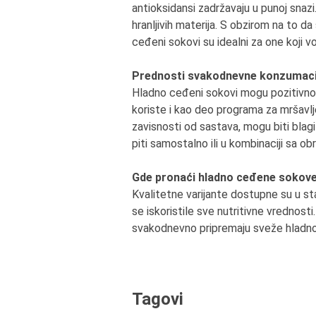
antioksidansi zadržavaju u punoj snazi
hranljivih materija. S obzirom na to d
ceđeni sokovi su idealni za one koji v
Prednosti svakodnevne konzumaci
Hladno ceđeni sokovi mogu pozitivno u
koriste i kao deo programa za mršavljen
zavisnosti od sastava, mogu biti blagi i
piti samostalno ili u kombinaciji sa obr
Gde pronaći hladno ceđene sokov
Kvalitetne varijante dostupne su u st
se iskoristile sve nutritivne vrednost
svakodnevno pripremaju sveže hladno 
Tagovi