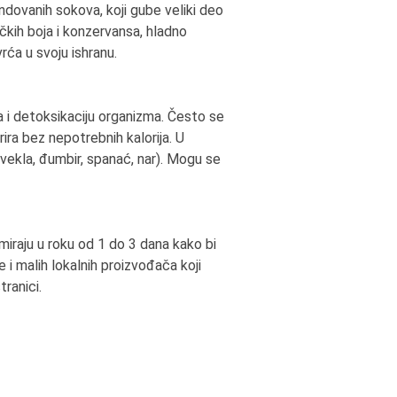
endovanih sokova, koji gube veliki deo
čkih boja i konzervansa, hladno
rća u svoju ishranu.
a i detoksikaciju organizma. Često se
rira bez nepotrebnih kalorija. U
 (cvekla, đumbir, spanać, nar). Mogu se
miraju u roku od 1 do 3 dana kako bi
 i malih lokalnih proizvođača koji
ranici.