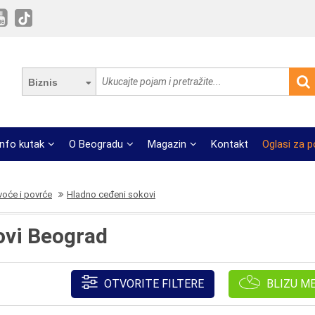
Biznis
Info kutak
O Beogradu
Magazin
Kontakt
Oglasi za 
 voće i povrće
Hladno ceđeni sokovi
ovi Beograd
OTVORITE FILTERE
BLIZU M