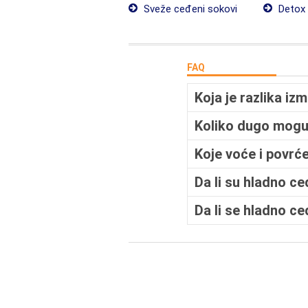
Sveže ceđeni sokovi
Detox
FAQ
Koja je razlika i
Koliko dugo mogu
Koje voće i povrće
Da li su hladno c
Da li se hladno c