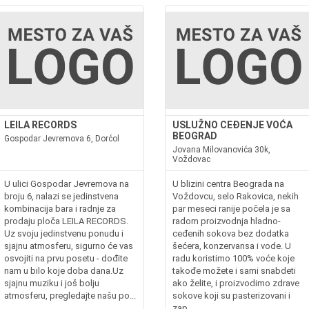
LEILA RECORDS
USLUŽNO CEĐENJE VOĆA
BEOGRAD
Gospodar Jevremova 6, Dorćol
Jovana Milovanovića 30k,
Voždovac
U ulici Gospodar Jevremova na
U blizini centra Beograda na
broju 6, nalazi se jedinstvena
Voždovcu, selo Rakovica, nekih
kombinacija bara i radnje za
par meseci ranije počela je sa
prodaju ploča LEILA RECORDS.
radom proizvodnja hladno-
Uz svoju jedinstvenu ponudu i
ceđenih sokova bez dodatka
sjajnu atmosferu, sigurno će vas
šećera, konzervansa i vode. U
osvojiti na prvu posetu - dođite
radu koristimo 100% voće koje
nam u bilo koje doba dana.Uz
takođe možete i sami snabdeti
sjajnu muziku i još bolju
ako želite, i proizvodimo zdrave
atmosferu, pregledajte našu po...
sokove koji su pasterizovani i
zap...