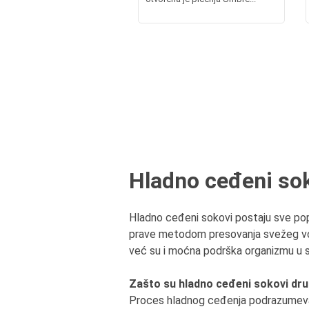
Hladno ceđeni so
Hladno ceđeni sokovi postaju sve popula
prave metodom presovanja svežeg voća 
već su i moćna podrška organizmu u 
Zašto su hladno ceđeni sokovi dru
Proces hladnog ceđenja podrazumeva sp