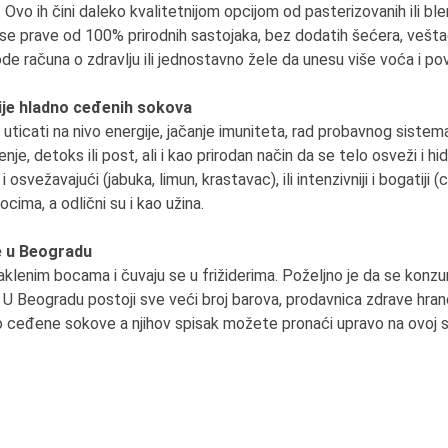
. Ovo ih čini daleko kvalitetnijom opcijom od pasterizovanih ili bl
a se prave od 100% prirodnih sastojaka, bez dodatih šećera, vešta
ode računa o zdravlju ili jednostavno žele da unesu više voća i pov
je hladno ceđenih sokova
ticati na nivo energije, jačanje imuniteta, rad probavnog sistem
je, detoks ili post, ali i kao prirodan način da se telo osveži i hid
 osvežavajući (jabuka, limun, krastavac), ili intenzivniji i bogatiji
ocima, a odlični su i kao užina.
e u Beogradu
aklenim bocama i čuvaju se u frižiderima. Poželjno je da se konzu
i. U Beogradu postoji sve veći broj barova, prodavnica zdrave hrane
ceđene sokove a njihov spisak možete pronaći upravo na ovoj st