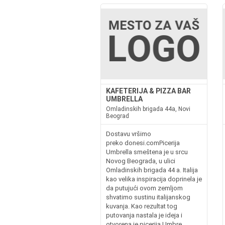
KAFETERIJA & PIZZA BAR
UMBRELLA
Omladinskih brigada 44a, Novi
Beograd
Dostavu vršimo
preko donesi.comPicerija
Umbrella smeštena je u srcu
Novog Beograda, u ulici
Omladinskih brigada 44 a. Italija
kao velika inspiracija doprinela je
da putujući ovom zemljom
shvatimo sustinu italijanskog
kuvanja. Kao rezultat tog
putovanja nastala je ideja i
otvorena je picerija Umbre...