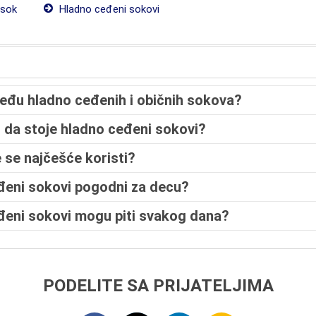
 sok
Hladno ceđeni sokovi
zmeđu hladno ceđenih i običnih sokova?
 da stoje hladno ceđeni sokovi?
 se najčešće koristi?
eđeni sokovi pogodni za decu?
eđeni sokovi mogu piti svakog dana?
PODELITE SA PRIJATELJIMA