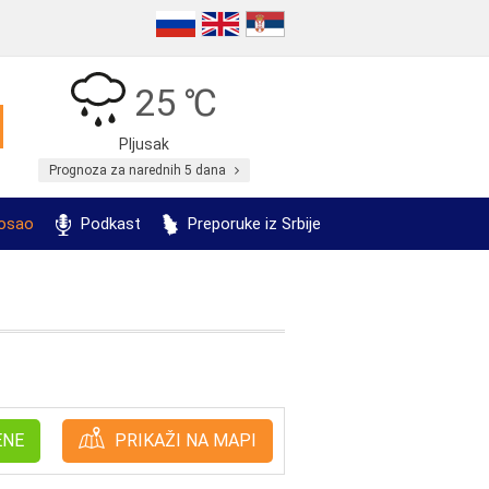
25 ℃
Pljusak
Prognoza za narednih 5 dana
posao
Podkast
Preporuke iz Srbije
ENE
PRIKAŽI NA MAPI