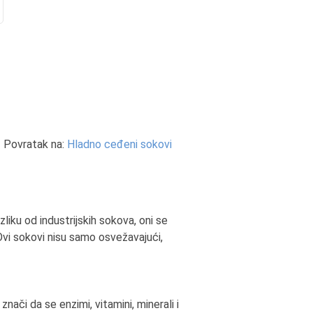
Povratak na:
Hladno ceđeni sokovi
liku od industrijskih sokova, oni se
Ovi sokovi nisu samo osvežavajući,
či da se enzimi, vitamini, minerali i