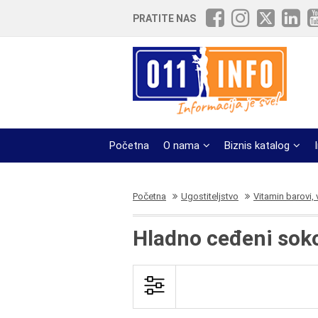
PRATITE NAS
Početna
O nama
Biznis katalog
Početna
Ugostiteljstvo
Vitamin barovi,
Hladno ceđeni sok