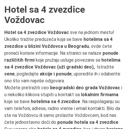
Hotel sa 4 zvezdice
Voždovac
Hotel sa 4 zvezdice Voždovac
sve na jednom mestu!
Ukoliko tražite preduzeća koja se bave
hotelima sa 4
zvezdice u blizini Voždovca u Beogradu
, ovde ćete
pronaći korisne informacije. Na stranici se nalaze
ponude
različitih firmi
koje pružaju usluge povezane sa
hotelima
sa 4 zvezdice Voždovac (uži gradski deo),
. Istražite
cene
, pogledajte
akcije i ponude
, uporedite ih i odaberite
ono što vam najviše odgovara.
Možete pretražiti ceo
beogradski deo grada Voždovac
i
u nekoliko klikova stupiti u kontakt sa
lokalnim firmama
koje se bave
hotelima sa 4 zvezdice
. Na raspolaganju su
vam telefoni, adrese, radno vreme i email kontakti. Bilo da
ste na Voždovcu ili samo prolazite Voždovcem, kod nas
ćete jednostavno doći do
ponude hotela sa 4 zvezdice
.