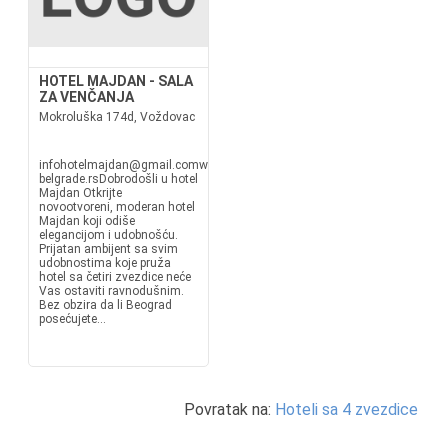
HOTEL MAJDAN - SALA
ZA VENČANJA
Mokroluška 174d, Voždovac
infohotelmajdan@gmail.comwww.majdanhotel-
belgrade.rsDobrodošli u hotel
Majdan Otkrijte
novootvoreni, moderan hotel
Majdan koji odiše
elegancijom i udobnošću.
Prijatan ambijent sa svim
udobnostima koje pruža
hotel sa četiri zvezdice neće
Vas ostaviti ravnodušnim.
Bez obzira da li Beograd
posećujete...
Povratak na:
Hoteli sa 4 zvezdice