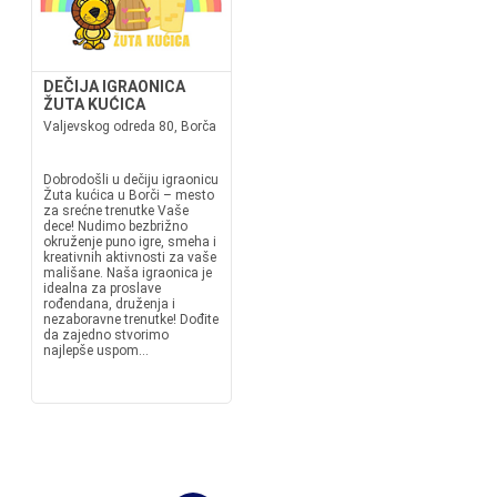
DEČIJA IGRAONICA
ŽUTA KUĆICA
Valjevskog odreda 80, Borča
Dobrodošli u dečiju igraonicu
Žuta kućica u Borči – mesto
za srećne trenutke Vaše
dece! Nudimo bezbrižno
okruženje puno igre, smeha i
kreativnih aktivnosti za vaše
mališane. Naša igraonica je
idealna za proslave
rođendana, druženja i
nezaboravne trenutke! Dođite
da zajedno stvorimo
najlepše uspom...