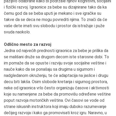
pažljivo odabrane kako bi podržale njihov kognitivni, socijalni
i fizički razvoj. Igraonice za bebe su dizajnirane tako da ka
čemu god da se beba uputi je mekano i sve igračke su
takve da se deca ne mogu povrediti njima. To znači da će
vaše dete imati svu slobodu i prostor da istražuje i puže
svuda naokolo.
Odlično mesto za razvoj
Jedna od najvećih prednosti igraonica za bebe je prilika da
se mališani druže sa drugom decom iste starosne dobi. To
im pomaže da se opuste i razviju svoje socijalne veštine i
nauče kako da se ponašaju sa drugima u sigurnom i
nadgledanom okruženju, te će adaptacija na jaslice i drugu
decu biti lakša. Osim slobode kretanja i sigurnog prostora,
neke od igraonica vrlo često organizuju časove i aktivnosti
koje su namenjene za bebe da promovišu određene veštine
poput razvoja motoričkih veština. Ovi časovi se vode od
strane iskusnih instruktora koji imaju duboko razumevanje
dečijeg razvoja i kako ga promovisati kroz igru. Naravno, u