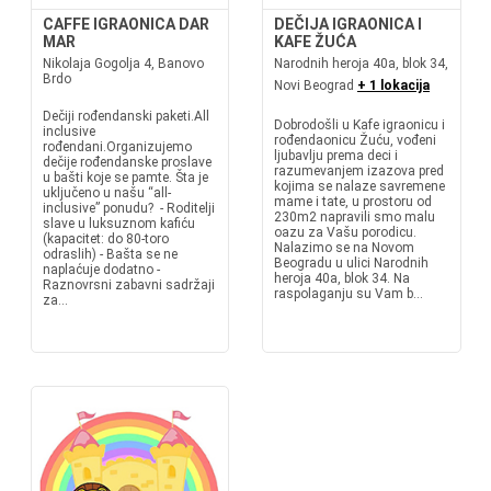
CAFFE IGRAONICA DAR
DEČIJA IGRAONICA I
MAR
KAFE ŽUĆA
Nikolaja Gogolja 4, Banovo
Narodnih heroja 40a, blok 34,
Brdo
Novi Beograd
+ 1 lokacija
Dečiji rođendanski paketi.All
Dobrodošli u Kafe igraonicu i
inclusive
rođendaonicu Žuću, vođeni
rođendani.Organizujemo
ljubavlju prema deci i
dečije rođendanske proslave
razumevanjem izazova pred
u bašti koje se pamte. Šta je
kojima se nalaze savremene
uključeno u našu “all-
mame i tate, u prostoru od
inclusive” ponudu? - Roditelji
230m2 napravili smo malu
slave u luksuznom kafiću
oazu za Vašu porodicu.
(kapacitet: do 80-toro
Nalazimo se na Novom
odraslih) - Bašta se ne
Beogradu u ulici Narodnih
naplaćuje dodatno -
heroja 40a, blok 34. Na
Raznovrsni zabavni sadržaji
raspolaganju su Vam b...
za...