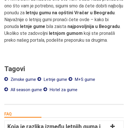
ono što vam je potrebno, sigurni smo da ćete dobiti najbolju
ponudu za
letnju gumu na opštini Vračar u Beogradu
.
Najvažnije o letnjoj gumi pronaći ćete ovde – kako bi
ponuda
letnje gume
bila zaista
najpovoljnija u Beogradu
.
Ukoliko ste zadovoljni
letnjom gumom
koji ste pronašli
preko našeg portala, podelite preporuku sa drugima.
Tagovi
Zimske gume
Letnje gume
M+S gume
All season gume
Hotel za gume
FAQ
Koja je razlika između letnjih guma i