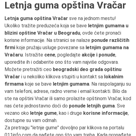
Letnja guma opština Vračar
Letnja guma opština Vračar
sve na jednom mestu!
Ukoliko tražite preduzeća koja se bave
letnjim gumama u
blizini opštine Vračar u Beogradu
, ovde ćete pronaći
korisne informacije. Na stranici se nalaze
ponude različitih
firmi
koje pružaju usluge povezane sa
letnjim gumama na
Vračaru
. Istražite
cene
, pogledajte
akcije i ponude
,
uporedite ih i odaberite ono što vam najviše odgovara.
Možete pretražiti ceo
beogradski deo grada opštinu
Vračar
i u nekoliko klikova stupiti u kontakt sa
lokalnim
firmama
koje se bave
letnjim gumama
. Na raspolaganju su
vam telefoni, adrese, radno vreme i email kontakti. Bilo da
ste na opštini Vračar ili samo prolazite opštinom Vračar, kod
nas ćete jednostavno doći do
ponude letnjih guma
. Sve
vezano oko
letnje gume
, kao i druge
korisne informacije
,
dostupne su vam odmah.
Za pretragu "letnje gume" dovoljno par klikova na portalu
011info.com da nađete ono što vam treba. Kada pronađete