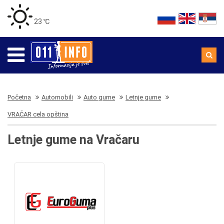
23 ℃
Početna
Automobili
Auto gume
Letnje gume
VRAČAR cela opština
Letnje gume na Vračaru