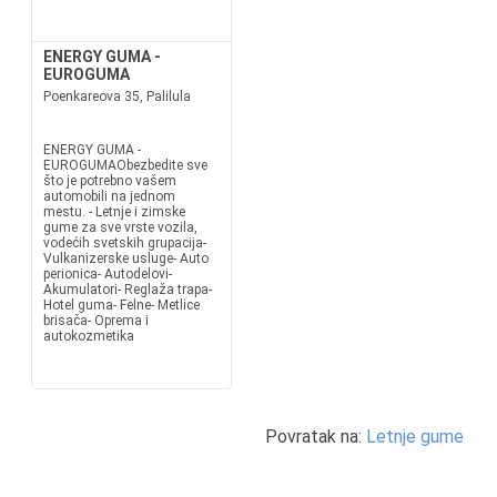
ENERGY GUMA -
EUROGUMA
Poenkareova 35, Palilula
ENERGY GUMA -
EUROGUMAObezbedite sve
što je potrebno vašem
automobili na jednom
mestu. - Letnje i zimske
gume za sve vrste vozila,
vodećih svetskih grupacija-
Vulkanizerske usluge- Auto
perionica- Autodelovi-
Akumulatori- Reglaža trapa-
Hotel guma- Felne- Metlice
brisača- Oprema i
autokozmetika
Povratak na:
Letnje gume