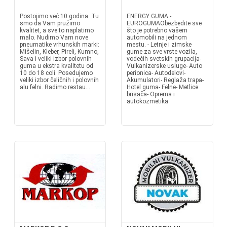
Postojimo već 10 godina. Tu
ENERGY GUMA -
smo da Vam pružimo
EUROGUMAObezbedite sve
kvalitet, a sve to naplatimo
što je potrebno vašem
malo. Nudimo Vam nove
automobili na jednom
pneumatike vrhunskih marki:
mestu. - Letnje i zimske
Mišelin, Kleber, Pireli, Kumno,
gume za sve vrste vozila,
Sava i veliki izbor polovnih
vodećih svetskih grupacija-
guma u ekstra kvalitetu od
Vulkanizerske usluge- Auto
10 do 18 coli. Posedujemo
perionica- Autodelovi-
veliki izbor čeličnih i polovnih
Akumulatori- Reglaža trapa-
alu felni. Radimo restau...
Hotel guma- Felne- Metlice
brisača- Oprema i
autokozmetika