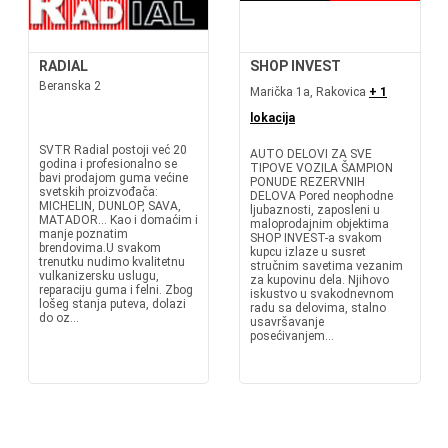
RADIAL
SHOP INVEST
Beranska 2
Marička 1a, Rakovica
+ 1
lokacija
SVTR Radial postoji već 20
AUTO DELOVI ZA SVE
godina i profesionalno se
TIPOVE VOZILA ŠAMPION
bavi prodajom guma većine
PONUDE REZERVNIH
svetskih proizvođača:
DELOVA Pored neophodne
MICHELIN, DUNLOP, SAVA,
ljubaznosti, zaposleni u
MATADOR... Kao i domaćim i
maloprodajnim objektima
manje poznatim
SHOP INVEST-a svakom
brendovima.U svakom
kupcu izlaze u susret
trenutku nudimo kvalitetnu
stručnim savetima vezanim
vulkanizersku uslugu,
za kupovinu dela. Njihovo
reparaciju guma i felni. Zbog
iskustvo u svakodnevnom
lošeg stanja puteva, dolazi
radu sa delovima, stalno
do oz...
usavršavanje
posećivanjem...