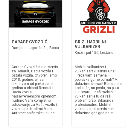
GARAGE GVOZDIĆ
GRIZLI MOBILNI
VULKANIZER
Damjana Jugovića 2a, Borča
Kružni put 15đ, Leštane
Garage Gvozdić d.o.o. servis
Mobilni vulkanizer i
za Renault, Dacia vozila i
vulkanizerski servis Grizli
ostala vozila. Otvoreni smo
Treba vam zamena ili
2018. godine, ali sa
popravka gume odmah? Mi
iskustvom od preko deset
dolazimo do vas! Bilo da ste
godina u oblasti Renault i
kod kuće, na poslu, na putu
Dacia vozila i
ili u kvaru – naš mobilni
najsavremenijom opremom,
vulkanizer je tu da reši
nudimo Vam kompletno
problem brzo, efikasno i
održavanje za Vaše vozilo i
profesionalno. Mobilni
vozni park. Nudimo Vam: -
vulkanizerski servis – mi
Automehaničarske usluge-...
dolazimo gde god da st...