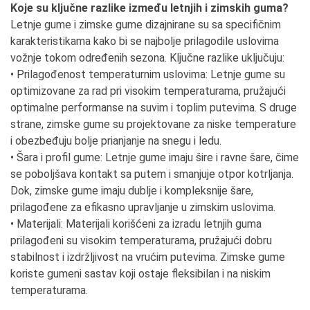
Koje su ključne razlike između letnjih i zimskih guma?
Letnje gume i zimske gume dizajnirane su sa specifičnim
karakteristikama kako bi se najbolje prilagodile uslovima
vožnje tokom određenih sezona. Ključne razlike uključuju:
• Prilagođenost temperaturnim uslovima: Letnje gume su
optimizovane za rad pri visokim temperaturama, pružajući
optimalne performanse na suvim i toplim putevima. S druge
strane, zimske gume su projektovane za niske temperature
i obezbeđuju bolje prianjanje na snegu i ledu.
• Šara i profil gume: Letnje gume imaju šire i ravne šare, čime
se poboljšava kontakt sa putem i smanjuje otpor kotrljanja.
Dok, zimske gume imaju dublje i kompleksnije šare,
prilagođene za efikasno upravljanje u zimskim uslovima.
• Materijali: Materijali korišćeni za izradu letnjih guma
prilagođeni su visokim temperaturama, pružajući dobru
stabilnost i izdržljivost na vrućim putevima. Zimske gume
koriste gumeni sastav koji ostaje fleksibilan i na niskim
temperaturama.