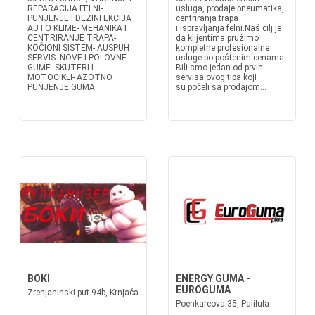
REPARACIJA FELNI-
usluga, prodaje pneumatika,
PUNJENJE I DEZINFEKCIJA
centriranja trapa
AUTO KLIME- MEHANIKA I
i ispravljanja felni.Naš cilj je
CENTRIRANJE TRAPA-
da klijentima pružimo
KOČIONI SISTEM- AUSPUH
kompletne profesionalne
SERVIS- NOVE I POLOVNE
usluge po poštenim cenama.
GUME- SKUTERI I
Bili smo jedan od prvih
MOTOCIKLI- AZOTNO
servisa ovog tipa koji
PUNJENJE GUMA
su počeli sa prodajom...
BOKI
ENERGY GUMA -
EUROGUMA
Zrenjaninski put 94b, Krnjača
Poenkareova 35, Palilula