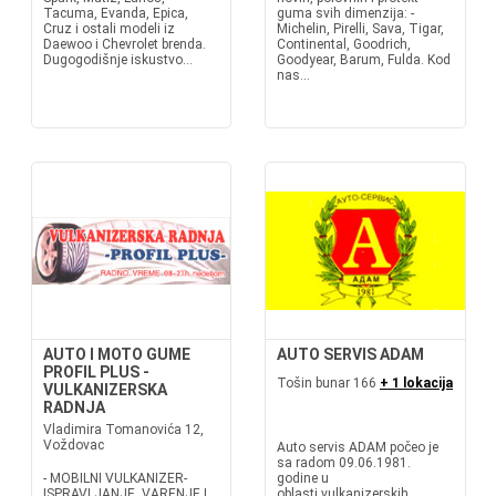
Tacuma, Evanda, Epica,
guma svih dimenzija: -
Cruz i ostali modeli iz
Michelin, Pirelli, Sava, Tigar,
Daewoo i Chevrolet brenda.
Continental, Goodrich,
Dugogodišnje iskustvo...
Goodyear, Barum, Fulda. Kod
nas...
AUTO I MOTO GUME
AUTO SERVIS ADAM
PROFIL PLUS -
Tošin bunar 166
+ 1 lokacija
VULKANIZERSKA
RADNJA
Vladimira Tomanovića 12,
Voždovac
Auto servis ADAM počeo je
sa radom 09.06.1981.
- MOBILNI VULKANIZER-
godine u
ISPRAVLJANJE, VARENJE I
oblasti vulkanizerskih