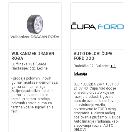
VULKANIZER DRAGAN
AUTO DELOVI ČUPA
ROĐA
FORD DOO
Surčinska 18ž (Brađe
Radnička 37, Čukarica
+ 1
Nastasijević 2), Ledine
lokacija
- prodaja polovnih i novih
guma- montaža- demontaža
ŠLEP SLUŽBA 24/7 +381 63
guma svih dimenzija-
21 07 40 Čupa ford doo je
krpljenje putničkih i teretnih
privredno društvo koje se
guma- izlazak na teren -
razvija u oblasti trgovine
teretni program- prodaja
auto delovima i u održavanju
polovnih i novih guma za
i servisiranju vozila,
teretna vozila- ispravljanje
prvenstveno iz FORD-ovog
felni
programa. U okviru našeg
poslovanja pružamo i usluge
Auto limarije i farbanja, kao i
šlepovanja vozila. AUTO
DELOVI...