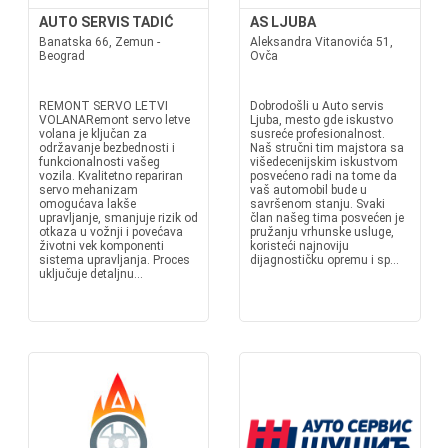
AUTO SERVIS TADIĆ
AS LJUBA
Banatska 66, Zemun -
Aleksandra Vitanovića 51,
Beograd
Ovča
REMONT SERVO LETVI
Dobrodošli u Auto servis
VOLANARemont servo letve
Ljuba, mesto gde iskustvo
volana je ključan za
susreće profesionalnost.
održavanje bezbednosti i
Naš stručni tim majstora sa
funkcionalnosti vašeg
višedecenijskim iskustvom
vozila. Kvalitetno repariran
posvećeno radi na tome da
servo mehanizam
vaš automobil bude u
omogućava lakše
savršenom stanju. Svaki
upravljanje, smanjuje rizik od
član našeg tima posvećen je
otkaza u vožnji i povećava
pružanju vrhunske usluge,
životni vek komponenti
koristeći najnoviju
sistema upravljanja. Proces
dijagnostičku opremu i sp...
uključuje detaljnu...