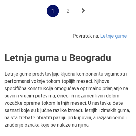
1
2
Povratak na:
Letnje gume
Letnja guma u Beogradu
Letnje gume predstavljaju ključnu komponentu sigurnosti i
performansi vožnje tokom toplijih meseci. Njihova
specifična konstrukcija omogućava optimalno prianjanje na
suvim i vrućim putevima, čineći ih nezamenljivim delom
vozačke opreme tokom letnjih meseci. U nastavku ćete
saznati koje su ključne razlike između letnjih i zimskih guma,
na šta trebate obratiti pažnju pri kupovini, a razjasnićemo i
značenje oznaka koje se nalaze na njima.