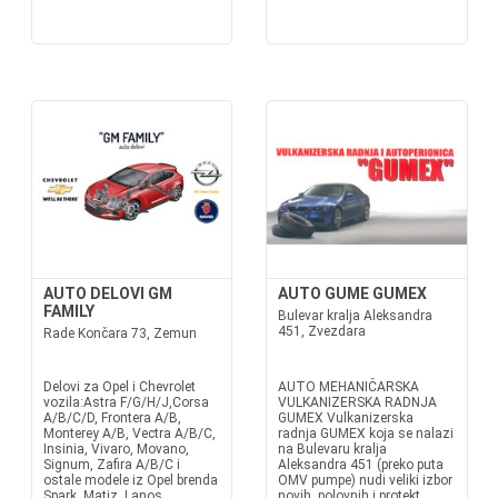
AUTO DELOVI GM
AUTO GUME GUMEX
FAMILY
Bulevar kralja Aleksandra
451, Zvezdara
Rade Končara 73, Zemun
Delovi za Opel i Chevrolet
AUTO MEHANIČARSKA
vozila:Astra F/G/H/J,Corsa
VULKANIZERSKA RADNJA
A/B/C/D, Frontera A/B,
GUMEX Vulkanizerska
Monterey A/B, Vectra A/B/C,
radnja GUMEX koja se nalazi
Insinia, Vivaro, Movano,
na Bulevaru kralja
Signum, Zafira A/B/C i
Aleksandra 451 (preko puta
ostale modele iz Opel brenda
OMV pumpe) nudi veliki izbor
Spark, Matiz, Lanos,
novih, polovnih i protekt