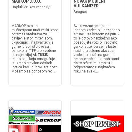
MARKOP D.O.O.
NOVAK MOBILNI
VULKANIZER
Hajduk Veljkov venac 8/II
Beograd
MARKOP svojim
Svaki vozač se makar
mušterijama nudi veliki izbor
jednom zadesio u nezgodnoj
opreme i sredstava za
situaciji sa kvarom na putu -
bavljenje stonim tenisom,
to je gotovo neizbežno ako
uključujući i najkvalitetnije
posedujete vozilo i redovno
gume, drvo i stolove sa
ga koristite. Da se ne biste
oznakom ITTF proizvedene
našli u problemu ako vas
po najnovijoj ANTISKID
zadesi probušena guma i
tehnologiji koja omogućuje
nemate načina odmah sami
izuzetno pravilan odskok
da to rešite, mi smo tu i
loptica kao i njihovu trajnost.
odgovaramo u najkraćem
Možemo sa ponosom reć...
roku na svaki...