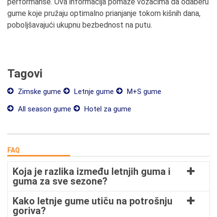
performanse. Ova informacija pomaže vozačima da odaberu
gume koje pružaju optimalno prianjanje tokom kišnih dana,
poboljšavajući ukupnu bezbednost na putu.
Tagovi
Zimske gume
Letnje gume
M+S gume
All season gume
Hotel za gume
FAQ
Koja je razlika između letnjih guma i
guma za sve sezone?
Kako letnje gume utiču na potrošnju
goriva?