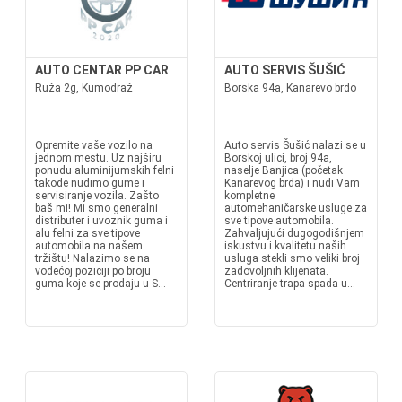
AUTO CENTAR PP CAR
AUTO SERVIS ŠUŠIĆ
Ruža 2g, Kumodraž
Borska 94a, Kanarevo brdo
Opremite vaše vozilo na
Auto servis Šušić nalazi se u
jednom mestu. Uz najširu
Borskoj ulici, broj 94a,
ponudu aluminijumskih felni
naselje Banjica (početak
takođe nudimo gume i
Kanarevog brda) i nudi Vam
servisiranje vozila. Zašto
kompletne
baš mi! Mi smo generalni
automehaničarske usluge za
distributer i uvoznik guma i
sve tipove automobila.
alu felni za sve tipove
Zahvaljujući dugogodišnjem
automobila na našem
iskustvu i kvalitetu naših
tržištu! Nalazimo se na
usluga stekli smo veliki broj
vodećoj poziciji po broju
zadovoljnih klijenata.
guma koje se prodaju u S...
Centriranje trapa spada u...