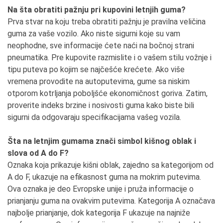
Na šta obratiti pažnju pri kupovini letnjih guma?
Prva stvar na koju treba obratiti pažnju je pravilna veličina
guma za vaše vozilo. Ako niste sigurni koje su vam
neophodne, sve informacije ćete naći na bočnoj strani
pneumatika. Pre kupovite razmislite i o vašem stilu vožnje i
tipu puteva po kojim se najčešće krećete. Ako više
vremena provodite na autoputevima, gume sa niskim
otporom kotrljanja poboljšće ekonomičnost goriva. Zatim,
proverite indeks brzine i nosivosti guma kako biste bili
sigurni da odgovaraju specifikacijama vašeg vozila.
Šta na letnjim gumama znači simbol kišnog oblak i
slova od A do F?
Oznaka koja prikazuje kišni oblak, zajedno sa kategorijom od
A do F, ukazuje na efikasnost guma na mokrim putevima.
Ova oznaka je deo Evropske unije i pruža informacije o
prianjanju guma na ovakvim putevima. Kategorija A označava
najbolje prianjanje, dok kategorija F ukazuje na najniže