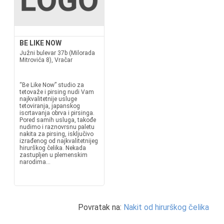
BE LIKE NOW
Južni bulevar 37b (Milorada
Mitrovića 8), Vračar
“Be Like Now” studio za
tetovaže i pirsing nudi Vam
najkvalitetnije usluge
tetoviranja, japanskog
iscrtavanja obrva i pirsinga.
Pored samih usluga, takođe
nudimo i raznovrsnu paletu
nakita za pirsing, isključivo
izrađenog od najkvalitetnijeg
hirurškog čelika. Nekada
zastupljen u plemenskim
narodima...
Povratak na:
Nakit od hirurškog čelika