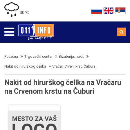
30 ℃
Početna
Trgovački centar
Bižuterija, nakit
Nakit od hirurškog čelika
Vračar, Crveni krst, Čubura
Nakit od hirurškog čelika na Vračaru
na Crvenom krstu na Čuburi