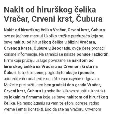
Nakit od hirurškog čelika
Vračar, Crveni krst, Čubura
Nakit od hirurškog čelika Vračar, Crveni krst, Čubura
sve na jednom mestu! Ukoliko tražite preduzeća koja se
bave
nakitu od hirurškog čelika u blizini Vračara,
Crvenog krsta, Čubure u Beogradu
, ovde ćete pronaći
korisne informacije. Na stranici se nalaze
ponude različitih
firmi
koje pružaju usluge povezane sa
nakitom od
hirurškog čelika na Vračaru na Crvenom krstu na
Čuburi
. Istražite
cene
, pogledajte
akcije i ponude
,
uporedite ih i odaberite ono što vam najviše odgovara.
Možete pretražiti ceo
beogradski deo grada Vračar,
Crveni krst, Čuburu
i u nekoliko klikova stupiti u kontakt
sa
lokalnim firmama
koje se bave
nakitom od hirurškog
čelika
. Na raspolaganju su vam telefoni, adrese, radno
vreme i email kontakti. Bilo da ste na Vračaru, Crvenom