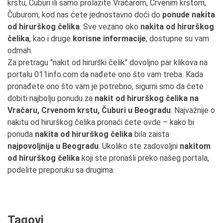
krstu, Čuburi ili samo prolazite Vračarom, Crvenim krstom,
Čuburom, kod nas ćete jednostavno doći do
ponude nakita
od hirurškog čelika
. Sve vezano oko
nakita od hirurškog
čelika
, kao i druge
korisne informacije
, dostupne su vam
odmah.
Za pretragu "nakit od hirurški čelik" dovoljno par klikova na
portalu 011info.com da nađete ono što vam treba. Kada
pronađete ono što vam je potrebno, sigurni smo da ćete
dobiti najbolju ponudu za
nakit od hirurškog čelika na
Vračaru, Crvenom krstu, Čuburi u Beogradu
. Najvažnije o
nakitu od hirurškog čelika pronaći ćete ovde – kako bi
ponuda
nakita od hirurškog čelika
bila zaista
najpovoljnija u Beogradu
. Ukoliko ste zadovoljni
nakitom
od hirurškog čelika
koji ste pronašli preko našeg portala,
podelite preporuku sa drugima.
Tagovi