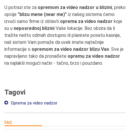
U potrazi ste za
opremom za video nadzor u blizini
, preko
opcije
"blizu mene (near me)"
iz našeg sistema ćemo
izvući samo firme iz oblasti
oprema za video nadzor
koje
su u
neposrednoj blizini
Vaše lokacije. Bez obzira da li
tražite nešto odmah dostupno ili planirate posetu kasnije,
naš sistem Vam pomaže da uvek imate najtačnije
informacije o
opremom za video nadzor blizu Vas
. Sve je
napravljeno tako da pronađete
opremu za video nadzor
na najlakši mogući način - tačno, brzo i pouzdano.
Tagovi
Oprema za video nadzor
FAQ