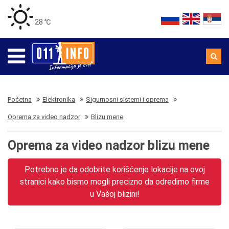
28 ℃
Početna
Elektronika
Sigurnosni sistemi i oprema
Oprema za video nadzor
Blizu mene
Oprema za video nadzor blizu mene
Potrebno je da odobrite korišćenje lokacije na ovoj
stranici kako bismo mogli precizno da odredimo firme
u Vašoj blizini!