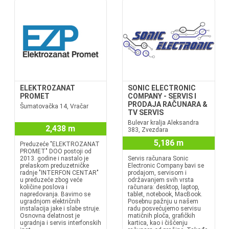
ELEKTROZANAT
SONIC ELECTRONIC
PROMET
COMPANY - SERVIS I
PRODAJA RAČUNARA &
Šumatovačka 14, Vračar
TV SERVIS
Bulevar kralja Aleksandra
2,438 m
383, Zvezdara
5,186 m
Preduzeće "ELEKTROZANAT
PROMET" DOO postoji od
2013. godine i nastalo je
Servis računara Sonic
prelaskom preduzetničke
Electronic Company bavi se
radnje "INTERFON CENTAR"
prodajom, servisom i
u preduzeće zbog veće
održavanjem svih vrsta
količine poslova i
računara: desktop, laptop,
napredovanja. Bavimo se
tablet, notebook, MacBook.
ugradnjom električnih
Posebnu pažnju u našem
instalacija jake i slabe struje.
radu posvećujemo servisu
Osnovna delatnost je
matičnih ploča, grafičkih
ugradnja i servis interfonskih
kartica, kao i čišćenju