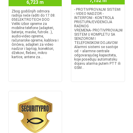
7,152 m
6,723 m
- PROTIVPROVALNI SISTEMI
Zbog godišnjih odmora
- VIDEO NADZOR -
radnja neće raditi do 17.08.
INTERFONI - KONTROLA
05ELEKTROTECH DOO
PRISTUPA/EVIDENCIJA
Veliki izbor opreme za
RADNOG
mobilne telefone (adapteri,
VREMENA- PROTIVPROVALNI
baterije, maske, futrole...),
SISTEM U KOMPLETU SA
audio-video opreme,
SENZOROM I
računarske opreme, kablova i
TELEFONSKOM DOJAVOM
činčeva, adapteri za video
Alarmni sistemi se sastoje
nadzor i lap-top, konektori,
od: • alarmne centrale
džekovi, fleševi, mikro
odgovarajućeg kapaciteta,
kartice, antene za...
koje poseduju automatsku
dojavu alarma putem PTT ili
GSM...