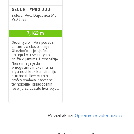
SECURITYPRO DOO
Bulevar Peka Dapčevića 51,
Voždovac
7,163 m
Securitypro – Vaš pouzdani
partner za obezbeđenje
Obezbeđenje je ključna
usluga koju Securitypro
pruža klijentima širom Srbije.
Naša misija je da
omogućimo maksimalnu
sigurnost kroz kombinaciju
stručnosti licenciranih
profesionalaca, napredne
tehnologije i prilagođenih
rešenja za zaštitu lica, obje...
Povratak na:
Oprema za video nadzor