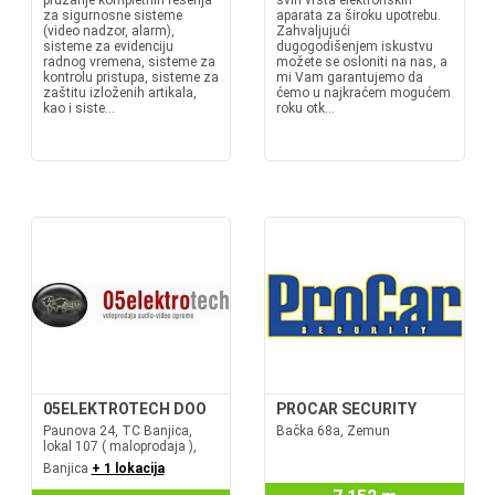
pružanje kompletnih rešenja
svih vrsta elektronskih
za sigurnosne sisteme
aparata za široku upotrebu.
(video nadzor, alarm),
Zahvaljujući
sisteme za evidenciju
dugogodišenjem iskustvu
radnog vremena, sisteme za
možete se osloniti na nas, a
kontrolu pristupa, sisteme za
mi Vam garantujemo da
zaštitu izloženih artikala,
ćemo u najkraćem mogućem
kao i siste...
roku otk...
05ELEKTROTECH DOO
PROCAR SECURITY
Paunova 24, TC Banjica,
Bačka 68a, Zemun
lokal 107 ( maloprodaja ),
Banjica
+ 1 lokacija