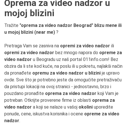
Oprema za video nadzor u
mojoj blizini
Tražite
"oprema za video nadzor Beograd" blizu mene ili
u mojoj blizini (near me)
?
Pretraga Vam se zasniva na
opremi za video nadzor
ili
opremi za video nadzor
bez mnogo napora do
opreme za
video nadzor
u Beogradu uz naš portal 011info.com! Bez
obzira da li ste kod kuće, na poslu ili u pokretu, najlakši način
da pronađete
opremu za video nadzor u blizini
je upravo
ovde. Sve što je potrebno jeste da omogućite pretraživaču
da pristupi lokaciji na ovoj stranici - jednostavno, brzo i
pouzdano pronađite
oprema za video nadzor
koji Vam je
potreban. Otkrijte proverene firme iz oblasti
oprema za
video nadzor
a koji se nalaze u vašoj
okolini
uporedite
ponude, cene, iskustva korisnika i ocene
opreme za video
nadzor
.