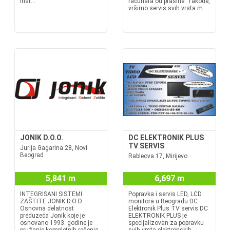
inst...
računara od prašine. Takođe,
vršimo servis svih vrsta m...
JONIK D.O.O.
DC ELEKTRONIK PLUS
TV SERVIS
Jurija Gagarina 28, Novi
Beograd
Rableova 17, Mirijevo
5,841 m
6,697 m
INTEGRISANI SISTEMI
Popravka i servis LED, LCD
ZAŠTITE JONIK D.O.O.
monitora u Beogradu DC
Osnovna delatnost
Elektronik Plus TV servis DC
preduzeća Jonik koje je
ELEKTRONIK PLUS je
osnovano 1993. godine je
specijalizovan za popravku