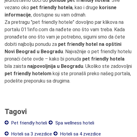
jednostavno doći do
ponude pet friendly hotela
. Sve
vezano oko
pet friendly hotela
, kao i druge
korisne
informacije
, dostupne su vam odmah.
Za pretragu "pet friendly hotele" dovoljno par klikova na
portalu 011info.com da nađete ono što vam treba. Kada
pronađete ono što vam je potrebno, sigurni smo da ćete
dobiti najbolju ponudu za
pet friendly hotel na opštini
Novi Beograd u Beogradu
. Najvažnije o pet friendly hotelu
pronaći ćete ovde – kako bi ponuda
pet friendly hotela
bila zaista
najpovoljnija u Beogradu
. Ukoliko ste zadovoljni
pet friendly hotelom
koji ste pronašli preko našeg portala,
podelite preporuku sa drugima.
Tagovi
Pet friendly hoteli
Spa wellness hoteli
Hoteli sa 3 zvezdice
Hoteli sa 4 zvezdice