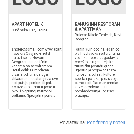
APART HOTEL K
BAHUS INN RESTORAN
& APARTMANI
Surčinska 102, Ledine
Bulevar Nikole Tesle bb, Novi
Beograd
ahotelk@gmail.comwww.apart-
Ranih 90ih godina jedan od
hotelk.rsOvaj novi hotel
prvih splavova-restorana na
nalazi se na Novom
vodi iza hotela Jugoslavije
Beogradu, sa odličnim
osvežio je ugostiteljsko
vezama sa aerodromom.
turističku ponudu grada,
Hotel odlikuje moderan
ugostio je brojne poznate
dizajn, odlična usluga i
ličnosti iz oblasti kulture,
efikasnost. Idealan je za sve
sporta i politike, preživeo je
koji putuju poslom ili pak
burne političko ekonomske
dolaze kao turisti u posetu
krize, devalvaciju, rat,
ovoj živopisnoj metropoli
bombardovanje i opstao
Balkana. Specijalna ponu...
pružaju...
Povratak na:
Pet friendly hoteli