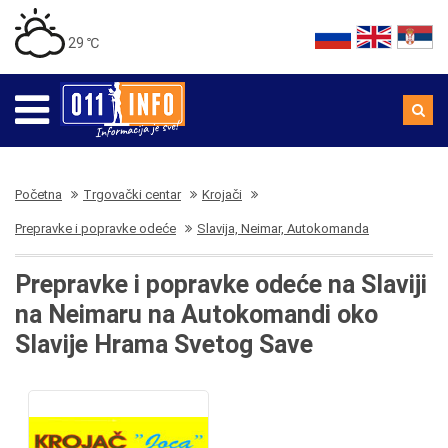
29 ℃
Početna
Trgovački centar
Krojači
Prepravke i popravke odeće
Slavija, Neimar, Autokomanda
Prepravke i popravke odeće na Slaviji
na Neimaru na Autokomandi oko
Slavije Hrama Svetog Save