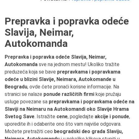
Prepravka i popravka odeće
Slavija, Neimar,
Autokomanda
Prepravka i popravka odeće Slavija, Neimar,
Autokomanda
sve na jednom mestu! Ukoliko tražite
preduzeća koja se bave
prepravkama i popravkama
odeće u blizini Slavije, Neimara, Autokomande u
Beogradu
, ovde ćete pronaći korisne informacije. Na
stranici se nalaze
ponude različitih firmi
koje pružaju
usluge povezane sa
prepravkama i popravkama odeće na
Slaviji na Neimaru na Autokomandi oko Slavije Hrama
Svetog Save
. Istražite
cene
, pogledajte
akcije i ponude
,
uporedite ih i odaberite ono što vam najviše odgovara.
Možete pretražiti ceo
beogradski deo grada Slaviju,
Neimara, Autokomandu
i u nekoliko klikova stupiti u