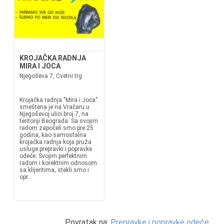
KROJAČKA RADNJA
MIRA I JOCA
Njegoševa 7, Cvetni trg
Krojačka radnja "Mira i Joca"
smeštena je na Vračaru u
Njegoševoj ulici broj 7, na
teritoriji Beograda. Sa svojim
radom započeli smo pre 25
godina, kao samostalna
krojačka radnja koja pruža
usluge prepravki i popravke
odeće. Svojim perfektnim
radom i korektnim odnosom
sa klijentima, stekli smo i
opr...
Povratak na:
Prepravke i popravke odeće