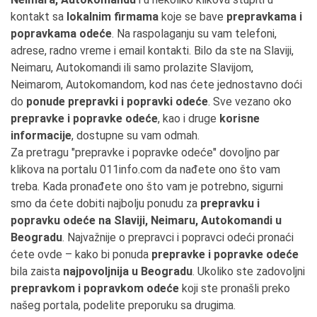
kontakt sa
lokalnim firmama
koje se bave
prepravkama i
popravkama odeće
. Na raspolaganju su vam telefoni,
adrese, radno vreme i email kontakti. Bilo da ste na Slaviji,
Neimaru, Autokomandi ili samo prolazite Slavijom,
Neimarom, Autokomandom, kod nas ćete jednostavno doći
do
ponude prepravki i popravki odeće
. Sve vezano oko
prepravke i popravke odeće
, kao i druge
korisne
informacije
, dostupne su vam odmah.
Za pretragu "prepravke i popravke odeće" dovoljno par
klikova na portalu 011info.com da nađete ono što vam
treba. Kada pronađete ono što vam je potrebno, sigurni
smo da ćete dobiti najbolju ponudu za
prepravku i
popravku odeće na Slaviji, Neimaru, Autokomandi u
Beogradu
. Najvažnije o prepravci i popravci odeći pronaći
ćete ovde – kako bi ponuda
prepravke i popravke odeće
bila zaista
najpovoljnija u Beogradu
. Ukoliko ste zadovoljni
prepravkom i popravkom odeće
koji ste pronašli preko
našeg portala, podelite preporuku sa drugima.