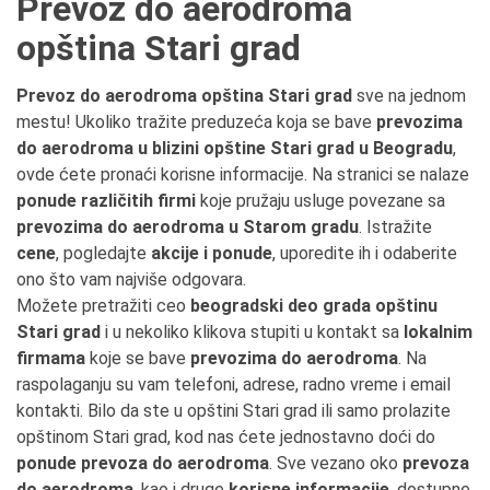
Prevoz do aerodroma
opština Stari grad
Prevoz do aerodroma opština Stari grad
sve na jednom
mestu! Ukoliko tražite preduzeća koja se bave
prevozima
do aerodroma u blizini opštine Stari grad u Beogradu
,
ovde ćete pronaći korisne informacije. Na stranici se nalaze
ponude različitih firmi
koje pružaju usluge povezane sa
prevozima do aerodroma u Starom gradu
. Istražite
cene
, pogledajte
akcije i ponude
, uporedite ih i odaberite
ono što vam najviše odgovara.
Možete pretražiti ceo
beogradski deo grada opštinu
Stari grad
i u nekoliko klikova stupiti u kontakt sa
lokalnim
firmama
koje se bave
prevozima do aerodroma
. Na
raspolaganju su vam telefoni, adrese, radno vreme i email
kontakti. Bilo da ste u opštini Stari grad ili samo prolazite
opštinom Stari grad, kod nas ćete jednostavno doći do
ponude prevoza do aerodroma
. Sve vezano oko
prevoza
do aerodroma
, kao i druge
korisne informacije
, dostupne