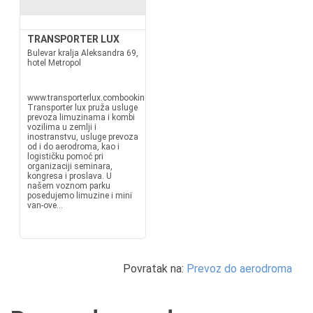
TRANSPORTER LUX
Bulevar kralja Aleksandra 69,
hotel Metropol
www.transporterlux.combooking@transporterlux.rs
Transporter lux pruža usluge
prevoza limuzinama i kombi
vozilima u zemlji i
inostranstvu, usluge prevoza
od i do aerodroma, kao i
logističku pomoć pri
organizaciji seminara,
kongresa i proslava. U
našem voznom parku
posedujemo limuzine i mini
van-ove...
Povratak na:
Prevoz do aerodroma