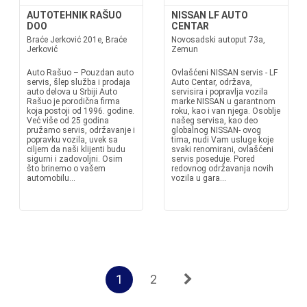
AUTOTEHNIK RAŠUO
NISSAN LF AUTO
DOO
CENTAR
Braće Jerković 201e, Braće
Novosadski autoput 73a,
Jerković
Zemun
Auto Rašuo – Pouzdan auto
Ovlašćeni NISSAN servis - LF
servis, šlep služba i prodaja
Auto Centar, održava,
auto delova u Srbiji Auto
servisira i popravlja vozila
Rašuo je porodična firma
marke NISSAN u garantnom
koja postoji od 1996. godine.
roku, kao i van njega. Osoblje
Već više od 25 godina
našeg servisa, kao deo
pružamo servis, održavanje i
globalnog NISSAN- ovog
popravku vozila, uvek sa
tima, nudi Vam usluge koje
ciljem da naši klijenti budu
svaki renomirani, ovlašćeni
sigurni i zadovoljni. Osim
servis poseduje. Pored
što brinemo o vašem
redovnog održavanja novih
automobilu...
vozila u gara...
1
2