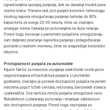
ograničenjima sporijeg punjenja, dok se današnji modeli pune
znatno kraće. Primera radi, brzi punjači koristeći tehnologiju
visokog napona omogućavaju punjenje baterije do 80%
kapaciteta za svega 20-30 minuta, čime se značajno
smanjuje vreme čekanja pri putovanjima na duže relacije.
Pored toga, inovacije u pametnim punjačima omogućavaju
vam daljinsko praćenje napretka punjenja i prilagođavanje
postavki u realnom vremenu, čime se unapređuje korisničko
iskustvo.
Pristupačnost punjača za automobile
Ključni faktor za masovno usvajanje električnih vozila jeste
rasprostranjena infrastruktura punjača. U proteklim
godinama, značajno je porasla dostupnost punjača na javnim
mestima poput tržnih centara, restorana, benzinskih stanica
i parkirališta. Ova rastuća mreža punjača omogućava veću
fleksibilnost u planiranju putovanja i smanjuje zabrinutost
oko dostupnosti punjenja. Pored toga, nastojanja su