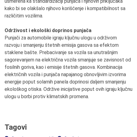
usmerena ka standardizaciji punjača i njihovih priključaka
kako bi se olakšalo njihovo korišćenje i kompatibilnost sa
različitim vozilima.
Održivost i ekološki doprinos punjača
Punjači za automobile igraju ključnu ulogu u održivom
razvoju i smanjenju štetnih emisija gasova sa efektom
staklene bašte. Prebacivanje sa vozila sa unutrašnjim
sagorevanjem na električna vozila smanjuje se zavisnost od
fosilnih goriva, kao i emisije štetnih gasova. Kombinacija
električnih vozila i punjača napajanog obnovljivim izvorima
energije poput solarnih panela doprinosi daljem smanjenju
ekološkog otiska. Održive inicijative poput ovih igraju ključnu
ulogu u borbi protiv klimatskih promena.
Tagovi