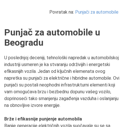
Povratak na:
Punjači za automobile
Punjač za automobile u
Beogradu
U poslednjoj deceniji, tehnološki napredak u automobilskoj
industriji usmeren je ka stvaranju održivijih i energetski
efikasnijih vozila. Jedan od ključnih elemenata ovog
napretka su punjači za električne i hibridne automobile. Ovi
punjači su postali neophodni infrastrukturni elementi koji
vam omogućava brzu i bezbednu dopunu vašeg vozilo,
doprinoseći tako smanjenju zagađenja vazduha i oslanjanju
na obnovljive izvore energije.
Brže i efikasnije punjenje automobila
Ranije generacije električnih vozila suočavale su se sa