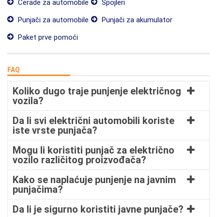
Cerade za automobile
Spojleri
Punjači za automobile
Punjači za akumulator
Paket prve pomoći
FAQ
Koliko dugo traje punjenje električnog
vozila?
Da li svi električni automobili koriste
iste vrste punjača?
Mogu li koristiti punjač za električno
vozilo različitog proizvođača?
Kako se naplaćuje punjenje na javnim
punjačima?
Da li je sigurno koristiti javne punjače?