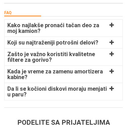
FAQ
Kako najlakše pronaći tačan deo za
moj kamion?
Koji su najtraženiji potrošni delovi?
Zašto je važno koristiti kvalitetne
filtere za gorivo?
Kada je vreme za zamenu amortizera
kabine?
Da li se kočioni diskovi moraju menjati
u paru?
PODELITE SA PRIJATELJIMA