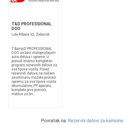
T&D PROFESSIONAL
DOO
Lole Ribara 32, Železnik
T&amp;D PROFESSIONAL
DOO se bavi maloprodajom
auto delova i opreme. U
ponudi imamo kompletan
program rezervnih delova za
sve tipove vozila. Pored
rezervnih delova na našem
asortimanu možete pronaći:
opremu za sve tipove vozila:
akumulatore, PP aparate,
komplete prve pomoći,
metlice za bri...
Povratak na:
Rezervni delovi za kamione