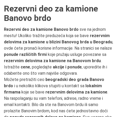
Rezervni deo za kamione
Banovo brdo
Rezervni deo za kamione Banovo brdo
sve na jednom
mestu! Ukoliko tražite preduzeća koja se bave
rezervnim
delovima za kamione u blizini Banovog brda u Beogradu
,
ovde ćete pronaći korisne informacije. Na stranici se nalaze
ponude različitih firmi
koje pružaju usluge povezane sa
rezervnim delovima za kamione na Banovom brdu
.
Istražite
cene
, pogledajte
akcije i ponude
, uporedite ih i
odaberite ono što vam najviše odgovara.
Možete pretražiti ceo
beogradski deo grada Banovo
brdo
i u nekoliko klikova stupiti u kontakt sa
lokalnim
firmama
koje se bave
rezervnim delovima za kamione
.
Na raspolaganju su vam telefoni, adrese, radno vreme i
email kontakti. Bilo da ste na Banovom brdu ili samo
prolazite Banovim brdom, kod nas ćete jednostavno doći