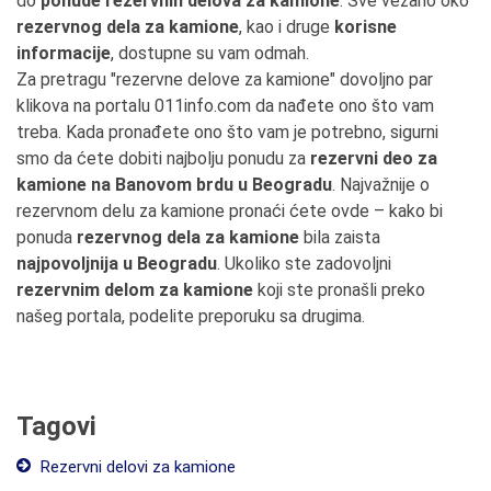
do
ponude rezervnih delova za kamione
. Sve vezano oko
rezervnog dela za kamione
, kao i druge
korisne
informacije
, dostupne su vam odmah.
Za pretragu "rezervne delove za kamione" dovoljno par
klikova na portalu 011info.com da nađete ono što vam
treba. Kada pronađete ono što vam je potrebno, sigurni
smo da ćete dobiti najbolju ponudu za
rezervni deo za
kamione na Banovom brdu u Beogradu
. Najvažnije o
rezervnom delu za kamione pronaći ćete ovde – kako bi
ponuda
rezervnog dela za kamione
bila zaista
najpovoljnija u Beogradu
. Ukoliko ste zadovoljni
rezervnim delom za kamione
koji ste pronašli preko
našeg portala, podelite preporuku sa drugima.
Tagovi
Rezervni delovi za kamione