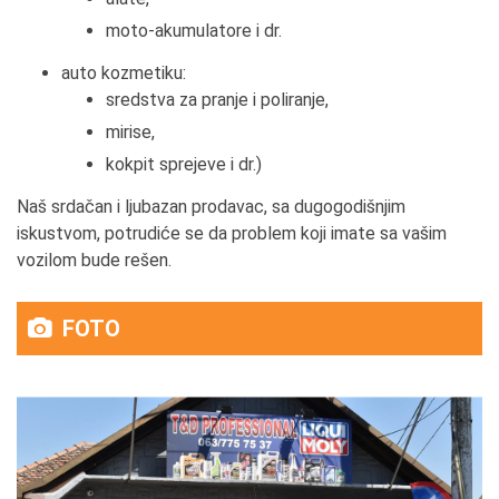
moto-akumulatore i dr.
auto kozmetiku:
sredstva za pranje i poliranje,
mirise,
kokpit sprejeve i dr.)
Naš srdačan i ljubazan prodavac, sa dugogodišnjim
iskustvom, potrudiće se da problem koji imate sa vašim
vozilom bude rešen.
FOTO