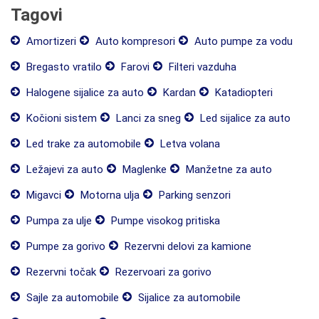
Tagovi
Amortizeri
Auto kompresori
Auto pumpe za vodu
Bregasto vratilo
Farovi
Filteri vazduha
Halogene sijalice za auto
Kardan
Katadiopteri
Kočioni sistem
Lanci za sneg
Led sijalice za auto
Led trake za automobile
Letva volana
Ležajevi za auto
Maglenke
Manžetne za auto
Migavci
Motorna ulja
Parking senzori
Pumpa za ulje
Pumpe visokog pritiska
Pumpe za gorivo
Rezervni delovi za kamione
Rezervni točak
Rezervoari za gorivo
Sajle za automobile
Sijalice za automobile