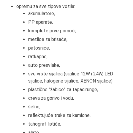
opremu za sve tipove vozila:
akumulatore,
PP aparate,
komplete prve pomoći,
metlice za brisače,
patosnice,
ratkapne,
auto presvlake,
sve vrste sijalica (sijalice 12W i 24W, LED
sijalice, halogene sijalice, XENON sijalice)
plastične ''žabice'' za tapacirunge,
creva za gorivo i vodu,
šelne,
reflektujuće trake za kamione,
tahograf listiće,
alate,