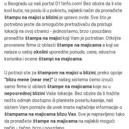
u Beogradu uz naš portal 011info.com! Bez obzira da li ste
kod kuće, na poslu ili u pokretu, najlakši način da pronađete
štampu na majici u blizini
je upravo ovde. Sve što je
potrebno jeste da omogućite pretraživaču da pristupi
lokaciji na ovoj stranici - jednostavno, brzo i pouzdano
pronađite
štampa na majici
koji Vam je potreban. Otkrijte
proverene firme iz oblasti
štampe na majicama
a koji se
nalaze u vašoj
okolini
uporedite ponude, cene, iskustva
korisnika i ocene
štampi na majicama
.
U potrazi ste za
štampom na majici u blizini
, preko opcije
"blizu mene (near me)"
iz našeg sistema ćemo izvući
samo firme iz oblasti
štampe na majicama
koje su u
neposrednoj blizini
Vaše lokacije. Bez obzira da li tražite
nešto odmah dostupno ili planirate posetu kasnije, naš
sistem Vam pomaže da uvek imate najtačnije informacije o
štampama na majicama blizu Vas
. Sve je napravljeno tako
da pronađete
štampe na majicama
na najlakši mogući
način - tačno, brzo i pouzdano.