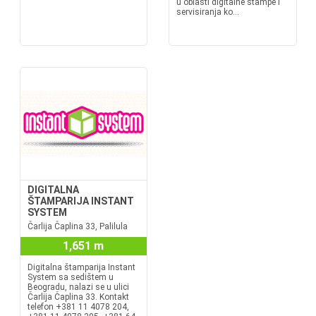
u oblasti digitalne štampe i
servisiranja ko...
DIGITALNA
ŠTAMPARIJA INSTANT
SYSTEM
Čarlija Čaplina 33, Palilula
1,651 m
Digitalna štamparija Instant
System sa sedištem u
Beogradu, nalazi se u ulici
Čarlija Čaplina 33. Kontakt
telefon +381 11 4078 204,