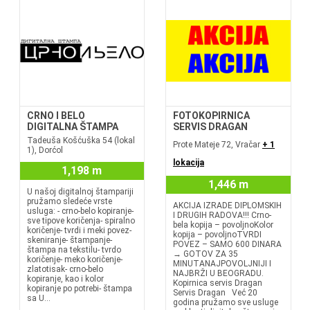
CRNO I BELO
FOTOKOPIRNICA
DIGITALNA ŠTAMPA
SERVIS DRAGAN
Tadeuša Košćuška 54 (lokal
Prote Mateje 72, Vračar
+ 1
1), Dorćol
lokacija
1,198 m
1,446 m
U našoj digitalnoj štampariji
pružamo sledeće vrste
AKCIJA IZRADE DIPLOMSKIH
usluga: - crno-belo kopiranje-
I DRUGIH RADOVA!!! Crno-
sve tipove koričenja- spiralno
bela kopija – povoljnoKolor
koričenje- tvrdi i meki povez-
kopija – povoljnoTVRDI
skeniranje- štampanje-
POVEZ – SAMO 600 DINARA
štampa na tekstilu- tvrdo
→ GOTOV ZA 35
koričenje- meko koričenje-
MINUTANAJPOVOLJNIJI I
zlatotisak- crno-belo
NAJBRŽI U BEOGRADU.
kopiranje, kao i kolor
Kopirnica servis Dragan
kopiranje po potrebi- štampa
Servis Dragan Već 20
sa U...
godina pružamo sve usluge