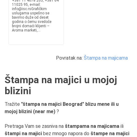
+381 11 4078 205, +381 64
11025 95, e-mail:
info@isc.rsGrafičkim
uslugama uspešno se
bavimo duže od deset
godina o čemu svedoče
brojni domaći klijenti –
Aroma marketi,...
Povratak na:
Štampa na majicama
Štampa na majici u mojoj
blizini
Tražite
"štampa na majici Beograd" blizu mene ili u
mojoj blizini (near me)
?
Pretraga Vam se zasniva na
štampama na majicama
ili
štampi na majici
bez mnogo napora do
štampe na majici