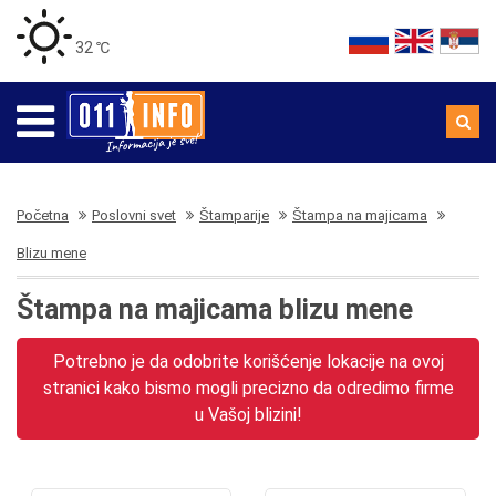
32 ℃
Početna
Poslovni svet
Štamparije
Štampa na majicama
Blizu mene
Štampa na majicama blizu mene
Potrebno je da odobrite korišćenje lokacije na ovoj
stranici kako bismo mogli precizno da odredimo firme
u Vašoj blizini!