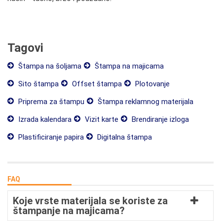
Tagovi
Štampa na šoljama
Štampa na majicama
Sito štampa
Offset štampa
Plotovanje
Priprema za štampu
Štampa reklamnog materijala
Izrada kalendara
Vizit karte
Brendiranje izloga
Plastificiranje papira
Digitalna štampa
FAQ
Koje vrste materijala se koriste za
štampanje na majicama?