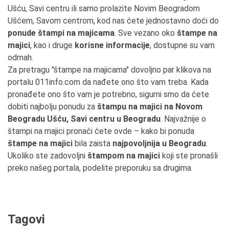
Ušću, Savi centru ili samo prolazite Novim Beogradom
Ušćem, Savom centrom, kod nas ćete jednostavno doći do
ponude štampi na majicama
. Sve vezano oko
štampe na
majici
, kao i druge
korisne informacije
, dostupne su vam
odmah.
Za pretragu "štampe na majicama" dovoljno par klikova na
portalu 011info.com da nađete ono što vam treba. Kada
pronađete ono što vam je potrebno, sigurni smo da ćete
dobiti najbolju ponudu za
štampu na majici na Novom
Beogradu Ušću, Savi centru u Beogradu
. Najvažnije o
štampi na majici pronaći ćete ovde – kako bi ponuda
štampe na majici
bila zaista
najpovoljnija u Beogradu
.
Ukoliko ste zadovoljni
štampom na majici
koji ste pronašli
preko našeg portala, podelite preporuku sa drugima.
Tagovi