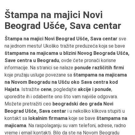
Štampa na majici Novi
Beograd Ušće, Sava centar
Štampa na majici Novi Beograd Ušće, Sava centar
sve
na jednom mestu! Ukoliko tražite preduzeća koja se bave
štampama na majicama u blizini Novog Beograda Ušća,
Save centra u Beogradu
, ovde ćete pronaći korisne
informacije. Na stranici se nalaze
ponude različitih firmi
koje pružaju usluge povezane sa
štampama na majicama
na Novom Beogradu na Ušću oko Sava centra kod
Hajata
. Istražite
cene
, pogledajte
akcije i ponude
,
uporedite ih i odaberite ono što vam najviše odgovara.
Možete pretražiti ceo
beogradski deo grada Novi
Beograd Ušće, Sava centar
i u nekoliko klikova stupiti u
kontakt sa
lokalnim firmama
koje se bave
štampama na
majicama
. Na raspolaganju su vam telefoni, adrese, radno
vreme i email kontakti. Bilo da ste na Novom Beogradu