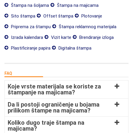
Štampa na šoljama
Štampa na majicama
Sito štampa
Offset štampa
Plotovanje
Priprema za štampu
Štampa reklamnog materijala
Izrada kalendara
Vizit karte
Brendiranje izloga
Plastificiranje papira
Digitalna štampa
FAQ
Koje vrste materijala se koriste za
štampanje na majicama?
Da li postoji ograničenje u bojama
prilikom štampe na majicama?
Koliko dugo traje štampa na
majicama?