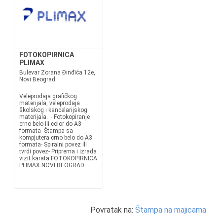
FOTOKOPIRNICA
PLIMAX
Bulevar Zorana Đinđića 12e,
Novi Beograd
Veleprodaja grafičkog
materijala, veleprodaja
školskog i kancelarijskog
materijala. - Fotokopiranje
crno belo ili color do A3
formata- Štampa sa
kompjutera crno belo do A3
formata- Spiralni povez ili
tvrdi povez- Priprema i izrada
vizit karata FOTOKOPIRNICA
PLIMAX NOVI BEOGRAD
Povratak na:
Štampa na majicama