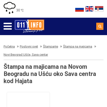
30 ℃
Početna
Poslovni svet
Štamparije
Štampa na majicama
Novi Beograd Ušće, Sava centar
Štampa na majicama na Novom
Beogradu na Ušću oko Sava centra
kod Hajata