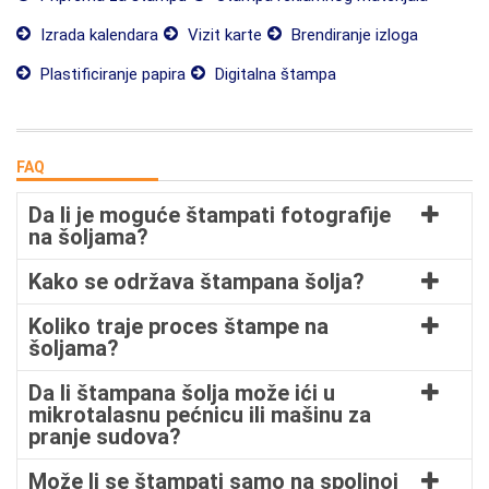
Izrada kalendara
Vizit karte
Brendiranje izloga
Plastificiranje papira
Digitalna štampa
FAQ
Da li je moguće štampati fotografije
na šoljama?
Kako se održava štampana šolja?
Koliko traje proces štampe na
šoljama?
Da li štampana šolja može ići u
mikrotalasnu pećnicu ili mašinu za
pranje sudova?
Može li se štampati samo na spoljnoj