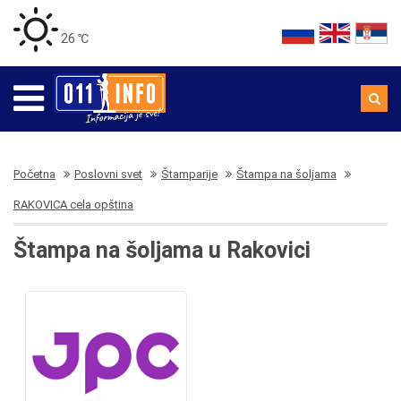
26 ℃
Početna
Poslovni svet
Štamparije
Štampa na šoljama
RAKOVICA cela opština
Štampa na šoljama u Rakovici