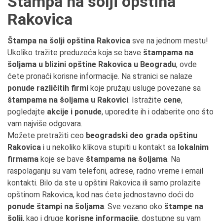
Štampa na šolji opština
Rakovica
Štampa na šolji opština Rakovica
sve na jednom mestu!
Ukoliko tražite preduzeća koja se bave
štampama na
šoljama u blizini opštine Rakovica u Beogradu
, ovde
ćete pronaći korisne informacije. Na stranici se nalaze
ponude različitih firmi
koje pružaju usluge povezane sa
štampama na šoljama u Rakovici
. Istražite
cene
,
pogledajte
akcije i ponude
, uporedite ih i odaberite ono što
vam najviše odgovara.
Možete pretražiti ceo
beogradski deo grada opštinu
Rakovica
i u nekoliko klikova stupiti u kontakt sa
lokalnim
firmama
koje se bave
štampama na šoljama
. Na
raspolaganju su vam telefoni, adrese, radno vreme i email
kontakti. Bilo da ste u opštini Rakovica ili samo prolazite
opštinom Rakovica, kod nas ćete jednostavno doći do
ponude štampi na šoljama
. Sve vezano oko
štampe na
šolji
, kao i druge
korisne informacije
, dostupne su vam