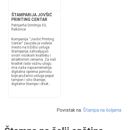
ŠTAMPARIJA JOVŠIĆ
PRINTING CENTAR
Patrijarha Dimitrija 53,
Rakovica
Kompanija “Jovšić Printing
Centar” zauzela je vodeće
mesto na tržištu usluga
štampanja zahvaljujući
svom visokom kvalitetu i
atraktivnim cenama. Za naš
kvalitet rada važnu ulogu
ima naša najsavremenija
digitalna oprema pomoću
koje pružamo usluge poput
tampon i sito štampe,
digitalne štampe i ofset...
Povratak na:
Štampa na šoljama