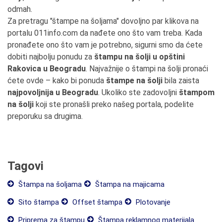
odmah.
Za pretragu "štampe na šoljama" dovoljno par klikova na
portalu 011info.com da nađete ono što vam treba. Kada
pronađete ono što vam je potrebno, sigurni smo da ćete
dobiti najbolju ponudu za
štampu na šolji u opštini
Rakovica u Beogradu
. Najvažnije o štampi na šolji pronaći
ćete ovde – kako bi ponuda
štampe na šolji
bila zaista
najpovoljnija u Beogradu
. Ukoliko ste zadovoljni
štampom
na šolji
koji ste pronašli preko našeg portala, podelite
preporuku sa drugima.
Tagovi
Štampa na šoljama
Štampa na majicama
Sito štampa
Offset štampa
Plotovanje
Priprema za štampu
Štampa reklamnog materijala