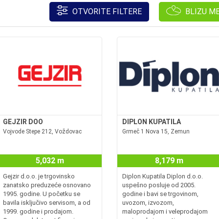
OTVORITE FILTERE
BLIZU M
GEJZIR DOO
DIPLON KUPATILA
Vojvode Stepe 212, Voždovac
Grmeč 1 Nova 15, Zemun
5,032 m
8,179 m
Gejzir d.o.o. je trgovinsko
Diplon Kupatila Diplon d.o.o.
zanatsko preduzeće osnovano
uspešno posluje od 2005.
1995. godine. U početku se
godine i bavi se trgovinom,
bavila isključivo servisom, a od
uvozom, izvozom,
1999. godine i prodajom.
maloprodajom i veleprodajom