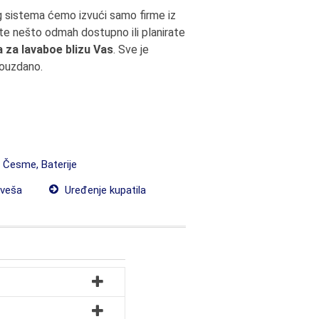
g sistema ćemo izvući samo firme iz
žite nešto odmah dostupno ili planirate
za lavaboe blizu Vas
. Sve je
pouzdano.
, Česme, Baterije
 veša
Uređenje kupatila