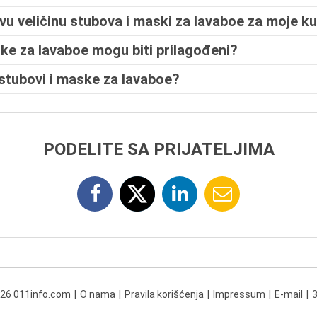
vu veličinu stubova i maski za lavaboe za moje ku
ske za lavaboe mogu biti prilagođeni?
 stubovi i maske za lavaboe?
PODELITE SA PRIJATELJIMA
026 011info.com
O nama
Pravila korišćenja
Impressum
E-mail