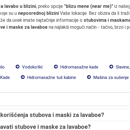
 lavabo u blizini
, preko opcije
"blizu mene (near me)"
iz naše
koje su u
neposrednoj blizini
Vaše lokacije. Bez obzira da li tra
e da uvek imate najtačnije informacije o
stubovima i maskama 
ve i maske za lavaboe
na najlakši mogući način - tačno, brzo i 
ilo
Vodokotlić
Hidromasažne kade
Slavine
Kade
Hidromasažne tuš kabine
Mašina za sušenje
 korišćenja stubova i maski za lavaboe?
ržavati stubove i maske za lavaboe?