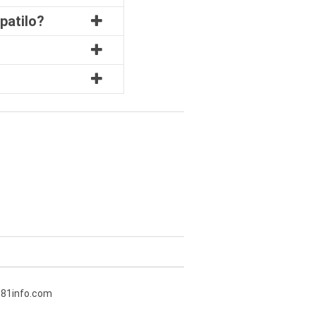
patilo?
381info.com