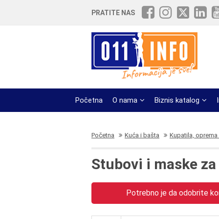
PRATITE NAS
Početna
O nama
Biznis katalog
Početna
Kuća i bašta
Kupatila, oprema 
Stubovi i maske za
Potrebno je da odobrite kor