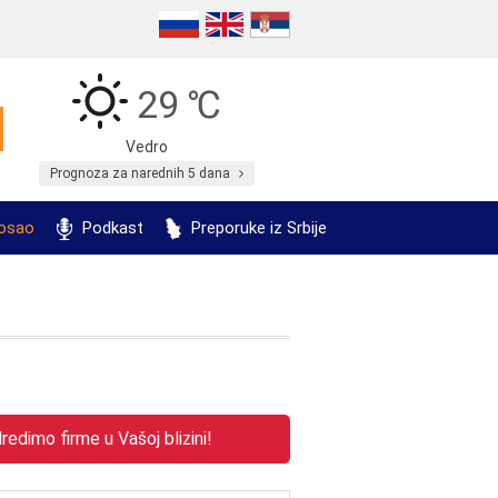
29 ℃
Vedro
Prognoza za narednih 5 dana
posao
Podkast
Preporuke iz Srbije
edimo firme u Vašoj blizini!