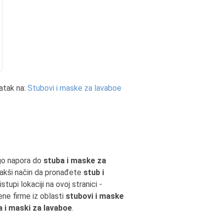
atak na:
Stubovi i maske za lavaboe
o napora do
stuba i maske za
jlakši način da pronađete
stub i
upi lokaciji na ovoj stranici -
ene firme iz oblasti
stubovi i maske
 i maski za lavaboe
.