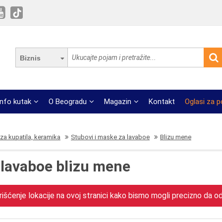
Biznis
Info kutak
O Beogradu
Magazin
Kontakt
Oglasi za 
za kupatila, keramika
Stubovi i maske za lavaboe
Blizu mene
 lavaboe blizu mene
išćenje lokacije na ovoj stranici kako bismo mogli precizno da odr