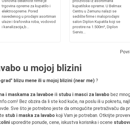
Osnovna delatnost firme je
proizvoda iz asortimana
trgovina opreme za kupatilo i
kupatilske opreme. U Belmax
elektroopreme. Pored
Centru u Zemunu nalazi se
navedenog u prodajni asortiman
sedište firme i maloprodajni
ulaze i šrafovska roba, vodovod
salon Diplon Kupatila koji se
i kanalizacija,b...
prostire na 1.500m², Diplon
Servis...
Povr
vabo u mojoj blizini
rad" blizu mene ili u mojoj blizini (near me)
?
ma i maskama za lavaboe
ili
stubu i masci za lavabo
bez mnog
fo.com! Bez obzira da li ste kod kuće, na poslu ili u pokretu, na
vde. Sve što je potrebno jeste da omogućite pretraživaču da prist
ite
stub i maska za lavabo
koji Vam je potreban. Otkrijte prover
olini
uporedite ponude, cene, iskustva korisnika i ocene
stubova