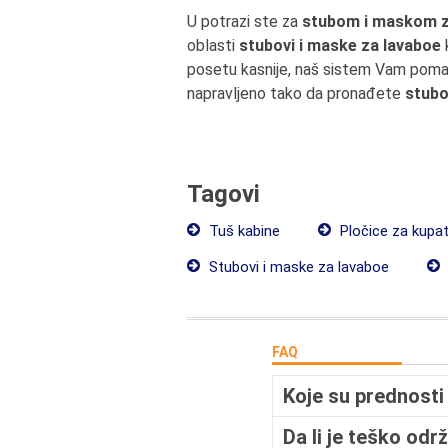
U potrazi ste za
stubom i maskom za
oblasti
stubovi i maske za lavaboe
posetu kasnije, naš sistem Vam pomaž
napravljeno tako da pronađete
stubo
Tagovi
Tuš kabine
Pločice za kupat
Stubovi i maske za lavaboe
FAQ
Koje su prednosti
Da li je teško od