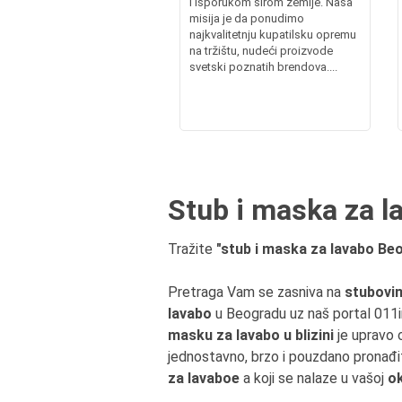
i isporukom širom zemlje. Naša
misija je da ponudimo
najkvalitetnju kupatilsku opremu
na tržištu, nudeći proizvode
svetski poznatih brendova....
Stub i maska za la
Tražite
"stub i maska za lavabo Beog
Pretraga Vam se zasniva na
stubovi
lavabo
u Beogradu uz naš portal 011in
masku za lavabo u blizini
je upravo o
jednostavno, brzo i pouzdano pronađ
za lavaboe
a koji se nalaze u vašoj
ok