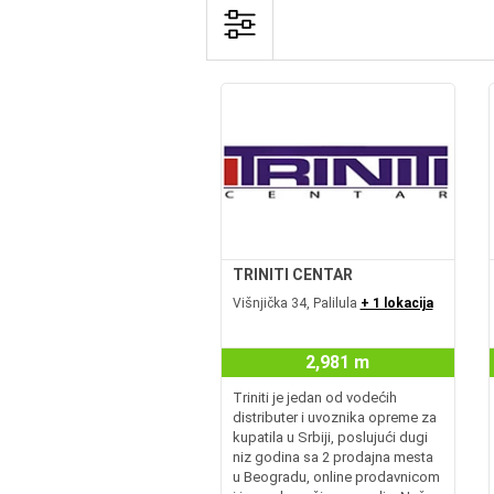
TRINITI CENTAR
Višnjička 34, Palilula
+ 1 lokacija
2,981 m
Triniti je jedan od vodećih
distributer i uvoznika opreme za
kupatila u Srbiji, poslujući dugi
niz godina sa 2 prodajna mesta
u Beogradu, online prodavnicom