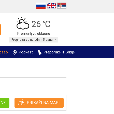
26 ℃
Promenljivo oblačno
Prognoza za narednih 5 dana
posao
Podkast
Preporuke iz Srbije
ENE
PRIKAŽI NA MAPI