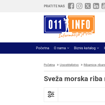
PRATITE NAS
Početna
O nama
Biznis katalog
Početna
Ugostiteljstvo
Ribarnice, ribar
Sveža morska riba