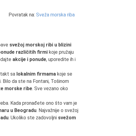
Povratak na:
Sveža morska riba
 bave
svežoj morskoj ribi u blizini
ponude različitih firmi
koje pružaju
edajte
akcije i ponude
, uporedite ih i
ntakt sa
lokalnim firmama
koje se
i. Bilo da ste na Fontani, Tošinom
e morske ribe
. Sve vezano oko
treba. Kada pronađete ono što vam je
naru u Beogradu
. Najvažnije o svežoj
radu
. Ukoliko ste zadovoljni
svežom