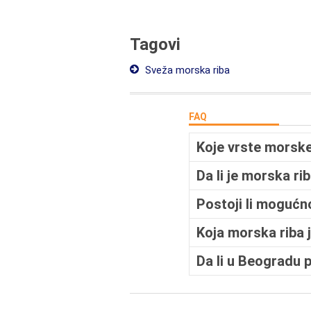
Tagovi
Sveža morska riba
FAQ
Koje vrste morske
Da li je morska r
Postoji li mogućn
Koja morska riba j
Da li u Beogradu 