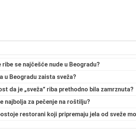
 ribe se najčešće nude u Beogradu?
iba u Beogradu zaista sveža?
ost da je „sveža“ riba prethodno bila zamrznuta?
e najbolja za pečenje na roštilju?
postoje restorani koji pripremaju jela od sveže m