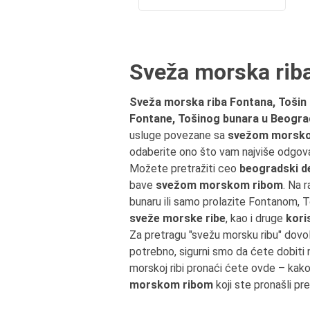
Sveža morska riba
Sveža morska riba Fontana, Tošin
Fontane, Tošinog bunara u Beogra
usluge povezane sa
svežom morskom
odaberite ono što vam najviše odgova
Možete pretražiti ceo
beogradski d
bave
svežom morskom ribom
. Na 
bunaru ili samo prolazite Fontanom,
sveže morske ribe
, kao i druge
kori
Za pretragu "svežu morsku ribu" dovo
potrebno, sigurni smo da ćete dobiti
morskoj ribi pronaći ćete ovde – kak
morskom ribom
koji ste pronašli pr