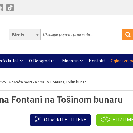
Biznis
Info kutak
O Beogradu
Magazin
Kontakt
Oglasi za 
stvo
Sveža morska riba
Fontana,Tošin bunar
 na Fontani na Tošinom bunaru
OTVORITE FILTERE
BLIZU M