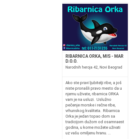
RIBARNICA ORKA, MIS - MAR
D.O.O.
Narodnih heroja 42, Novi Beograd
Ako ste pravi ljubitelji ribe, a još
niste pronašli pravo mesto da u
njemu uživate, ribarnica ORKA
vam je na usluzi. Uslužno
pečenje morske i rečne ribe,
vrhunskog kvaliteta. Ribarnica
Orka je jedan topao dom sa
tradicijom dužom od osamnaest
godina, u kome možete uživati
uz vašu omiljenu hranu. ...