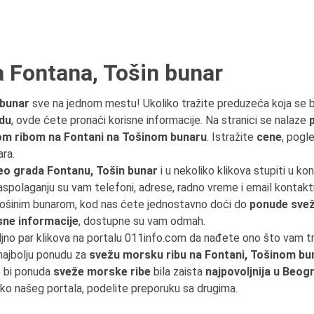
 Fontana, Tošin bunar
 bunar
sve na jednom mestu! Ukoliko tražite preduzeća koja se
du
, ovde ćete pronaći korisne informacije. Na stranici se nalaze
 ribom na Fontani na Tošinom bunaru
. Istražite
cene
, pogl
ra.
eo grada Fontanu, Tošin bunar
i u nekoliko klikova stupiti u ko
raspolaganju su vam telefoni, adrese, radno vreme i email kontakt
 Tošinim bunarom, kod nas ćete jednostavno doći do
ponude svež
sne informacije
, dostupne su vam odmah.
ljno par klikova na portalu 011info.com da nađete ono što vam 
 najbolju ponudu za
svežu morsku ribu na Fontani, Tošinom bu
o bi ponuda
sveže morske ribe
bila zaista
najpovoljnija u Beog
eko našeg portala, podelite preporuku sa drugima.