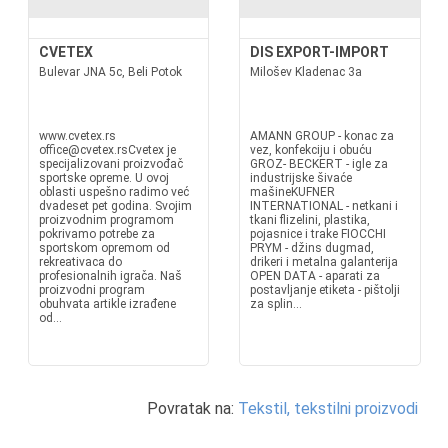
CVETEX
DIS EXPORT-IMPORT
Bulevar JNA 5c, Beli Potok
Milošev Kladenac 3a
www.cvetex.rs
AMANN GROUP - konac za
office@cvetex.rsCvetex je
vez, konfekciju i obuću
specijalizovani proizvođač
GROZ- BECKERT - igle za
sportske opreme. U ovoj
industrijske šivaće
oblasti uspešno radimo već
mašineKUFNER
dvadeset pet godina. Svojim
INTERNATIONAL - netkani i
proizvodnim programom
tkani flizelini, plastika,
pokrivamo potrebe za
pojasnice i trake FIOCCHI
sportskom opremom od
PRYM - džins dugmad,
rekreativaca do
drikeri i metalna galanterija
profesionalnih igrača. Naš
OPEN DATA - aparati za
proizvodni program
postavljanje etiketa - pištolji
obuhvata artikle izrađene
za splin...
od...
Povratak na:
Tekstil, tekstilni proizvodi