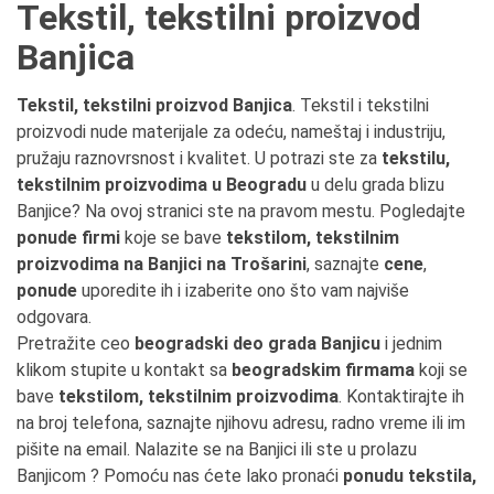
Tekstil, tekstilni proizvod
Banjica
Tekstil, tekstilni proizvod Banjica
. Tekstil i tekstilni
proizvodi nude materijale za odeću, nameštaj i industriju,
pružaju raznovrsnost i kvalitet. U potrazi ste za
tekstilu,
tekstilnim proizvodima u Beogradu
u delu grada blizu
Banjice? Na ovoj stranici ste na pravom mestu. Pogledajte
ponude firmi
koje se bave
tekstilom, tekstilnim
proizvodima na Banjici na Trošarini
, saznajte
cene
,
ponude
uporedite ih i izaberite ono što vam najviše
odgovara.
Pretražite ceo
beogradski deo grada Banjicu
i jednim
klikom stupite u kontakt sa
beogradskim firmama
koji se
bave
tekstilom, tekstilnim proizvodima
. Kontaktirajte ih
na broj telefona, saznajte njihovu adresu, radno vreme ili im
pišite na email. Nalazite se na Banjici ili ste u prolazu
Banjicom ? Pomoću nas ćete lako pronaći
ponudu tekstila,