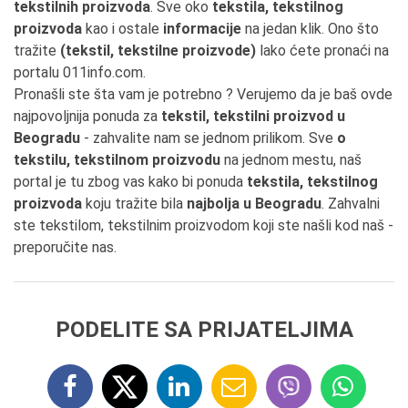
tekstilnih proizvoda
. Sve oko
tekstila, tekstilnog
proizvoda
kao i ostale
informacije
na jedan klik. Ono što
tražite
(tekstil, tekstilne proizvode)
lako ćete pronaći na
portalu 011info.com.
Pronašli ste šta vam je potrebno ? Verujemo da je baš ovde
najpovoljnija ponuda za
tekstil, tekstilni proizvod u
Beogradu
- zahvalite nam se jednom prilikom. Sve
o
tekstilu, tekstilnom proizvodu
na jednom mestu, naš
portal je tu zbog vas kako bi ponuda
tekstila, tekstilnog
proizvoda
koju tražite bila
najbolja u Beogradu
. Zahvalni
ste tekstilom, tekstilnim proizvodom koji ste našli kod naš -
preporučite nas.
PODELITE SA PRIJATELJIMA