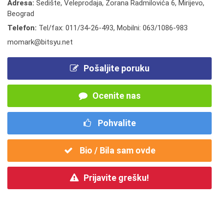
Adresa:
Sedište, Veleprodaja, Zorana Radmilovića 6, Mirijevo,
Beograd
Telefon:
Tel/fax: 011/34-26-493
,
Mobilni: 063/1086-983
momark@bitsyu.net
Pošaljite poruku
Ocenite nas
Pohvalite
Bio / Bila sam ovde
Prijavite grešku!