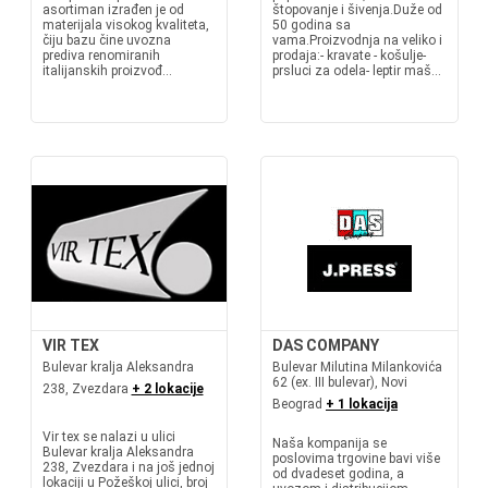
asortiman izrađen je od
štopovanje i šivenja.Duže od
materijala visokog kvaliteta,
50 godina sa
čiju bazu čine uvozna
vama.Proizvodnja na veliko i
prediva renomiranih
prodaja:- kravate - košulje-
italijanskih proizvođ...
prsluci za odela- leptir maš...
VIR TEX
DAS COMPANY
Bulevar kralja Aleksandra
Bulevar Milutina Milankovića
62 (ex. III bulevar), Novi
238, Zvezdara
+ 2 lokacije
Beograd
+ 1 lokacija
Vir tex se nalazi u ulici
Naša kompanija se
Bulevar kralja Aleksandra
poslovima trgovine bavi više
238, Zvezdara i na još jednoj
od dvadeset godina, a
lokaciji u Požeškoj ulici, broj