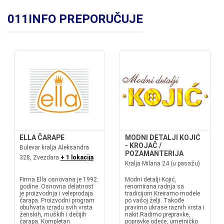
011INFO PREPORUČUJE
ELLA ČARAPE
MODNI DETALJI KOJIĆ
- KROJAČ /
Bulevar kralja Aleksandra
POZAMANTERIJA
328, Zvezdara
+ 1 lokacija
Kralja Milana 24 (u pasažu)
Firma Ella osnovana je 1992.
Modni detalji Kojić,
godine. Osnovna delatnost
renomirana radnja sa
je proizvodnja i veleprodaja
tradicijom.Kreiramo modele
čarapa. Proizvodni program
po vašoj želji. Takođe
obuhvata izradu svih vrsta
pravimo ukrase raznih vrsta i
ženskih, muških i dečijih
nakit.Radimo prepravke,
čarapa. Kompletan
popravke odeće, umetničko