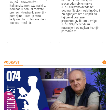
uvozom i distribucijom
76, na Banovom brdu.
proizvoda robne marke
Italijanska metraža na kilo.
J.PRESS preko dvadeset
Kod nas u ponudi možete
godina. Svojom ozbiljnošću i
pronaći: - trevira- krzno - til -
zalaganjem smo uspeli da
posteljina - krep - platno
taj brend postane
lepljivo - platno lan - render-
prepoznatljiv širom zemlje.
zavese- mebl- dr...
J.PRESS proizvodi su
napravjeni od najkvalitetnijih
prirodnih m...
PODKAST