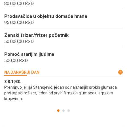
80.000,00 RSD
Prodavačica u objektu domaće hrane
95.000,00 RSD
Ženski frizer/frizer početnik
50.000,00 RSD
Pomoć starijim ljudima
500,00 RSD
NA DANAŠNJI DAN
8.8.1930.
8.
Preminuo je Ilija Stanojević, jedan od najstarijih srpkih glumaca,
U 
prvi srpski režiser, jedan od prvih filmskih glumaca u srpskim
krajevima.