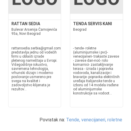
RATTAN SEDIA
TENDA SERVIS KANI
Bulevar Arsenija Čarnojevića
Beograd
95a, Novi Beograd
rattansedia.serbia@gmail.comrattansedia.comRATTAN SEDIA d.o.o. dana
- tende- roletne
predstavlja jednu od vodećih
(aluminijumske i pvc)-
firmi u oblasti izrade
venecijaneri- trakaste zavese
pletenog nameštaja u Evropi.
- zavese dan-noć- rolo
Višegodišnje iskustvo,
komarnici- zastakljivanje
savremena tehnologija,
terasa - izrada i popravka
vrhunski dizajn i moderno
vodovoda, kanalizacije i
poslovanje usmereno pre
bravarije- popravka električnih
svega na kvalitet i
uređaja Italijanske tende u
zadovoljstvo klijenata je
izboru od 14 modela irađene
rezultov...
od aluminijumske
konstrukcije sa vodoot...
Povratak na:
Tende, venecijaneri, roletne