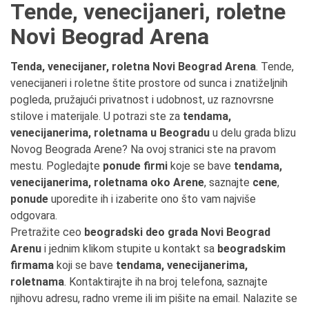
Tende, venecijaneri, roletne
Novi Beograd Arena
Tenda, venecijaner, roletna Novi Beograd Arena
. Tende,
venecijaneri i roletne štite prostore od sunca i znatiželjnih
pogleda, pružajući privatnost i udobnost, uz raznovrsne
stilove i materijale. U potrazi ste za
tendama,
venecijanerima, roletnama u Beogradu
u delu grada blizu
Novog Beograda Arene? Na ovoj stranici ste na pravom
mestu. Pogledajte
ponude firmi
koje se bave
tendama,
venecijanerima, roletnama oko Arene
, saznajte
cene
,
ponude
uporedite ih i izaberite ono što vam najviše
odgovara.
Pretražite ceo
beogradski deo grada Novi Beograd
Arenu
i jednim klikom stupite u kontakt sa
beogradskim
firmama
koji se bave
tendama, venecijanerima,
roletnama
. Kontaktirajte ih na broj telefona, saznajte
njihovu adresu, radno vreme ili im pišite na email. Nalazite se