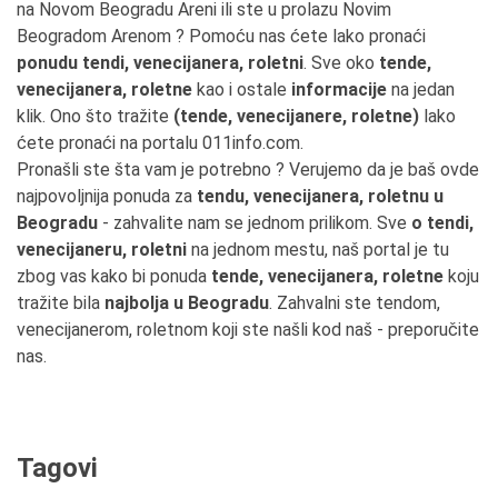
na Novom Beogradu Areni ili ste u prolazu Novim
Beogradom Arenom ? Pomoću nas ćete lako pronaći
ponudu tendi, venecijanera, roletni
. Sve oko
tende,
venecijanera, roletne
kao i ostale
informacije
na jedan
klik. Ono što tražite
(tende, venecijanere, roletne)
lako
ćete pronaći na portalu 011info.com.
Pronašli ste šta vam je potrebno ? Verujemo da je baš ovde
najpovoljnija ponuda za
tendu, venecijanera, roletnu u
Beogradu
- zahvalite nam se jednom prilikom. Sve
o tendi,
venecijaneru, roletni
na jednom mestu, naš portal je tu
zbog vas kako bi ponuda
tende, venecijanera, roletne
koju
tražite bila
najbolja u Beogradu
. Zahvalni ste tendom,
venecijanerom, roletnom koji ste našli kod naš - preporučite
nas.
Tagovi