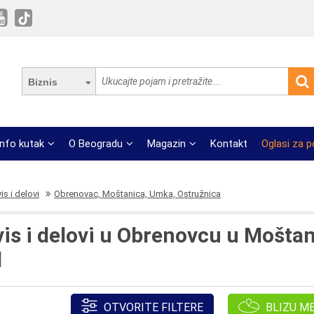
Biznis
Info kutak
O Beogradu
Magazin
Kontakt
Oglasi za 
is i delovi
Obrenovac, Moštanica, Umka, Ostružnica
vis i delovi u Obrenovcu u Mošta
d
OTVORITE FILTERE
BLIZU M