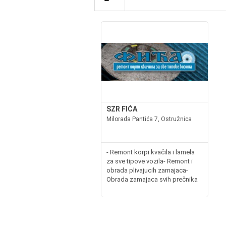
SZR FIĆA
Milorada Pantića 7, Ostružnica
- Remont korpi kvačila i lamela
za sve tipove vozila- Remont i
obrada plivajucih zamajaca-
Obrada zamajaca svih prečnika