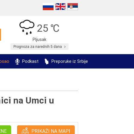
25 ℃
Pljusak
Prognoza za narednih 5 dana
posao
Podkast
Preporuke iz Srbije
nici na Umci u
ENE
PRIKAŽI NA MAPI