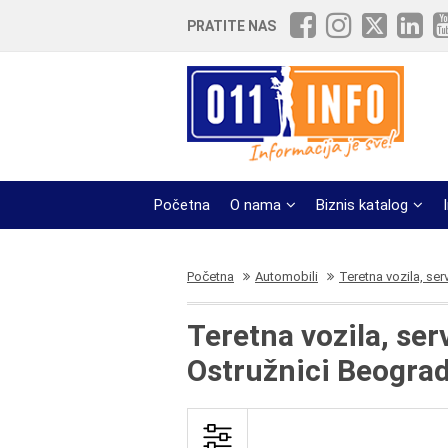
PRATITE NAS
Početna
O nama
Biznis katalog
Početna
Automobili
Teretna vozila, serv
Teretna vozila, ser
Ostružnici Beogra