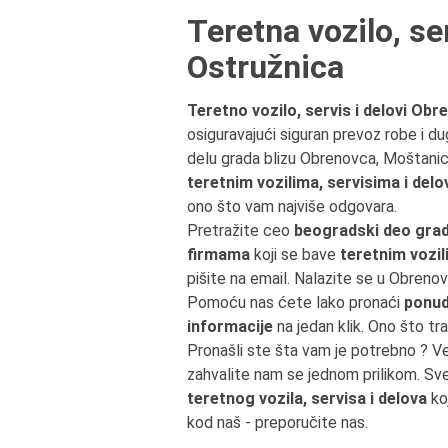
Teretna vozilo, s
Ostružnica
Teretno vozilo, servis i delovi Ob
osiguravajući siguran prevoz robe i du
delu grada blizu Obrenovca, Moštani
teretnim vozilima, servisima i del
ono što vam najviše odgovara.
Pretražite ceo
beogradski deo gra
firmama
koji se bave
teretnim vozil
pišite na email. Nalazite se u Obren
Pomoću nas ćete lako pronaći
ponudu
informacije
na jedan klik. Ono što tr
Pronašli ste šta vam je potrebno ? V
zahvalite nam se jednom prilikom. Sv
teretnog vozila, servisa i delova
koj
kod naš - preporučite nas.