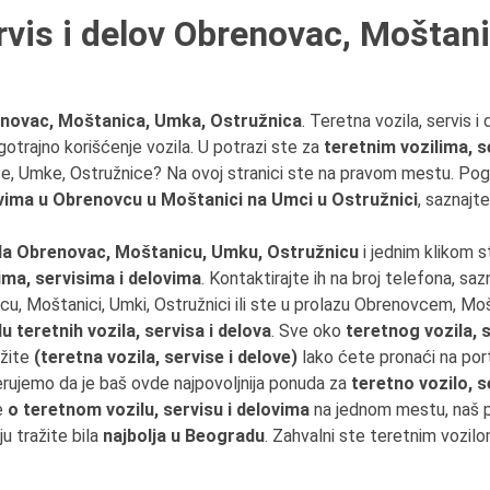
ervis i delov Obrenovac, Moštan
renovac, Moštanica, Umka, Ostružnica
. Teretna vozila, servis i
gotrajno korišćenje vozila. U potrazi ste za
teretnim vozilima, 
ce, Umke, Ostružnice? Na ovoj stranici ste na pravom mestu. Po
ovima u Obrenovcu u Moštanici na Umci u Ostružnici
, saznajt
da Obrenovac, Moštanicu, Umku, Ostružnicu
i jednim klikom 
ima, servisima i delovima
. Kontaktirajte ih na broj telefona, saz
ovcu, Moštanici, Umki, Ostružnici ili ste u prolazu Obrenovcem,
 teretnih vozila, servisa i delova
. Sve oko
teretnog vozila, s
ažite
(teretna vozila, servise i delove)
lako ćete pronaći na por
erujemo da je baš ovde najpovoljnija ponuda za
teretno vozilo, s
e
o teretnom vozilu, servisu i delovima
na jednom mestu, naš p
u tražite bila
najbolja u Beogradu
. Zahvalni ste teretnim vozilo