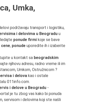
ica, Umka,
 delovi podržavaju transport i logistiku,
servisima i delovima u Beogradu
u
gledajte
ponude firmi
koje se bave
e
cene
,
ponude
uporedite ih i izaberite
stupite u kontakt sa
beogradskim
najte njihovu adresu, radno vreme ili im
 Moštanicom, Umkom, Ostružnicom ?
ervisa i delova
kao i ostale
talu 011info.com.
ervis i delove u Beogradu
-
ortal je tu zbog vas kako bi ponuda
m, servisom i delovima koji ste našli