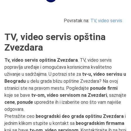
Povratak na:
TV, video servis
TV, video servis opština
Zvezdara
Tv, video servis opština Zvezdara
. TV, video servis
popravlja uređaje i omogućava korisnicima kvalitetno
uživanje u sadržajima. U potrazi ste za
tv-u, video servisu u
Beogradu
u delu grada blizu opštine Zvezdara? Na ovoj
stranici ste na pravom mestu. Pogledajte
ponude firmi
koje se bave
tv-om, video servisom na Zvezdari
, saznajte
cene
,
ponude
uporedite ih i izaberite ono što vam najviše
odgovara.
Pretražite ceo
beogradski deo grada opštinu Zvezdara
i
jednim klikom stupite u kontakt sa
beogradskim firmama
koji se bave
tv-om, video servisom
. Kontaktirajte ih na broj