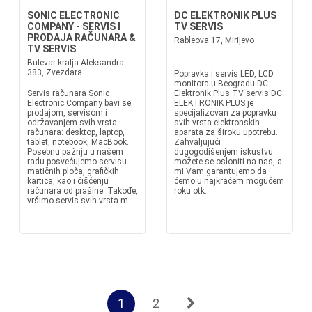
SONIC ELECTRONIC
DC ELEKTRONIK PLUS
COMPANY - SERVIS I
TV SERVIS
PRODAJA RAČUNARA &
Rableova 17, Mirijevo
TV SERVIS
Bulevar kralja Aleksandra
383, Zvezdara
Popravka i servis LED, LCD
monitora u Beogradu DC
Servis računara Sonic
Elektronik Plus TV servis DC
Electronic Company bavi se
ELEKTRONIK PLUS je
prodajom, servisom i
specijalizovan za popravku
održavanjem svih vrsta
svih vrsta elektronskih
računara: desktop, laptop,
aparata za široku upotrebu.
tablet, notebook, MacBook.
Zahvaljujući
Posebnu pažnju u našem
dugogodišenjem iskustvu
radu posvećujemo servisu
možete se osloniti na nas, a
matičnih ploča, grafičkih
mi Vam garantujemo da
kartica, kao i čišćenju
ćemo u najkraćem mogućem
računara od prašine. Takođe,
roku otk...
vršimo servis svih vrsta m...
1
2