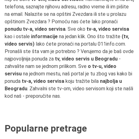
telefona, saznajte njihovu adresu, radno vreme ili im pišite
na email. Nalazite se na opštini Zvezdara ili ste u prolazu
opštinom Zvezdara ? Pomoću nas ćete lako pronaći
ponudu tv-a, video servisa
. Sve oko
tv-a, video servisa
kao i ostale
informacije
na jedan klik. Ono što tražite
(tv,
video servis)
lako ćete pronaći na portalu 011info.com.
Pronašli ste šta vam je potrebno ? Verujemo da je baš ovde
najpovoljnija ponuda za
tv, video servis u Beogradu
-
zahvalite nam se jednom prilikom. Sve
o tv-u, video
servisu
na jednom mestu, naš portal je tu zbog vas kako bi
ponuda
tv-a, video servisa
koju tražite bila
najbolja u
Beogradu
. Zahvalni ste tv-om, video servisom koji ste našli
kod naš - preporučite nas.
Popularne pretrage