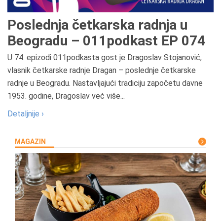
Poslednja četkarska radnja u
Beogradu – 011podkast EP 074
U 74. epizodi 011podkasta gost je Dragoslav Stojanović,
vlasnik četkarske radnje Dragan – poslednje četkarske
radnje u Beogradu. Nastavljajući tradiciju započetu davne
1953. godine, Dragoslav već više...
Detaljnije ›
MAGAZIN