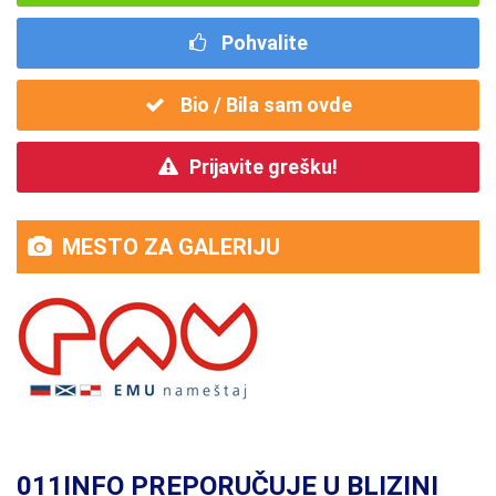
Pohvalite
Bio / Bila sam ovde
Prijavite grešku!
MESTO ZA GALERIJU
011INFO PREPORUČUJE U BLIZINI