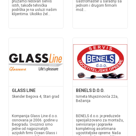
pružamo redovan servis
Gastromaster u saradnji sa
istih, takođe tehnička
jednom i drugom firmom
podrška je na usluzi našim
mož...
klijentima. Ukoliko žel...
GLASS LINE
BENELS D.O.O.
Skender Begova 4, Stari grad
Ismeta Mujezinovića 22a,
Bežanija
Kompanija Glass Line d.o.o.
BENELS d.o.o. je preduzeće
osnovana je 2006. godine u
specijalizovano za montažu,
Beogradu. Uvoznici smo
servisiranje i popravke
jedne od najpoznatijih
kompletnog asortimana
azijskih firmi Ocean Glass i
ugostiteljske opreme. Naša