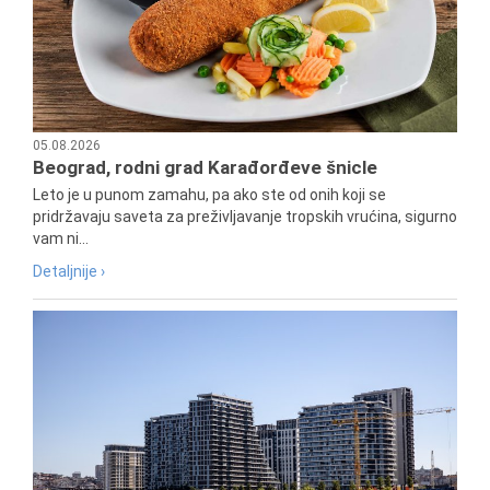
05.08.2026
Beograd, rodni grad Karađorđeve šnicle
Leto je u punom zamahu, pa ako ste od onih koji se
pridržavaju saveta za preživljavanje tropskih vrućina, sigurno
vam ni...
Detaljnije ›