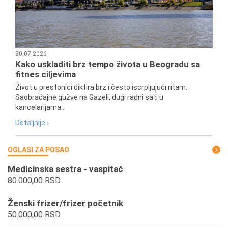
30.07.2026
Kako uskladiti brz tempo života u Beogradu sa
fitnes ciljevima
Život u prestonici diktira brz i često iscrpljujući ritam.
Saobraćajne gužve na Gazeli, dugi radni sati u
kancelarijama...
Detaljnije ›
OGLASI ZA POSAO
Medicinska sestra - vaspitač
80.000,00 RSD
Ženski frizer/frizer početnik
50.000,00 RSD