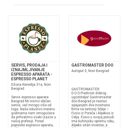
SERVIS, PRODAJA I
GASTROMASTER DOO
IZNAJMLJIVANJE
Autoput 5, Novi Beograd
ESPRESSO APARATA -
ESPRESSO PLANET
Džona Kenedija 31a, Novi
Beograd
GASTROMASTER
D.O.O.Prednost dobrog
Servis espresso aparata
ugostitelja! Gastromaster
Beograd Mi nismo običan
doo Beograd je nastao
servis, već mnogo više od
spajanjem dve inostrane
toga. Naše iskustvo mereno
firme na teritoriji Srbije –
godinama nam omogućava
Fusio iz Poreča i Alpeksa iz
da prihvatimo svaki izazov u
Celja. Fusio u svojoj ponudi
našoj profesiji. Pored
ima kuhinjsku opremu robu,
popravke espresso aparata,
Alpeks sitan inventar, a