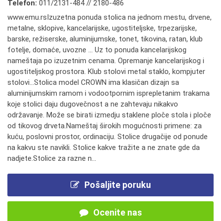
Telefon:
011/2131-484 // 2180-486
www.emu.rsIzuzetna ponuda stolica na jednom mestu, drvene,
metalne, sklopive, kancelarijske, ugostiteljske, trpezarijske,
barske, režiserske, aluminijumske, tonet, tikovina, ratan, klub
fotelje, domaće, uvozne ... Uz to ponuda kancelarijskog
nameštaja po izuzetnim cenama. Opremanje kancelarijskog i
ugostiteljskog prostora. Klub stolovi metal staklo, kompjuter
stolovi...Stolica model CROWN ima klasičan dizajn sa
aluminijumskim ramom i vodootpornim isprepletanim trakama
koje stolici daju dugovečnost a ne zahtevaju nikakvo
održavanje. Može se birati izmedju staklene ploče stola i ploče
od tikovog drveta.Nameštaj širokih mogućnosti primene: za
kuću, poslovni prostor, ordinaciju. Stolice drugačije od ponude
na kakvu ste navikli. Stolice kakve tražite a ne znate gde da
nadjete.Stolice za razne n...
Pošaljite poruku
Ocenite nas