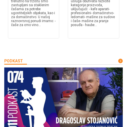
trenutno na tržištu smo
usluga obuhvata različite
zastupljeni sa staklenim
kategorije proizvoda,
čašama za potrebe
uključujući: - kafe aparati-
ugostiteljskih objekata, kao i
profesionalni- domaćinstvo-
za domaćinstvo. U našoj
ledomati- mašine za sudove
raznovrsnoj ponudi imamo: -
i čaše- mašine za pranje
čaše za crno vino...
posuđa - haube...
PODKAST