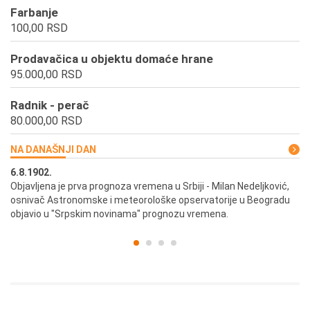
Farbanje
100,00 RSD
Prodavačica u objektu domaće hrane
95.000,00 RSD
Radnik - perač
80.000,00 RSD
NA DANAŠNJI DAN
6.8.1902.
6.
ik
Objavljena je prva prognoza vremena u Srbiji - Milan Nedeljković,
Od
osnivač Astronomske i meteorološke opservatorije u Beogradu
Be
objavio u "Srpskim novinama" prognozu vremena.