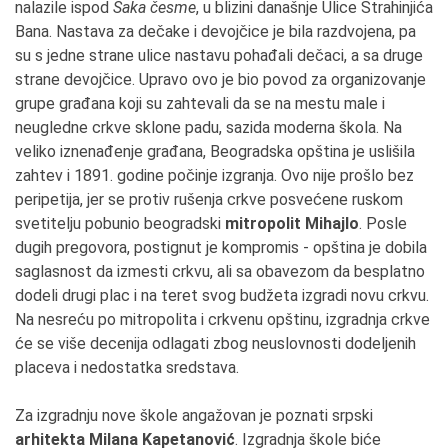
nalazile ispod
Saka česme
, u blizini današnje Ulice Strahinjića
Bana. Nastava za dečake i devojčice je bila razdvojena, pa
su s jedne strane ulice nastavu pohađali dečaci, a sa druge
strane devojčice. Upravo ovo je bio povod za organizovanje
grupe građana koji su zahtevali da se na mestu male i
neugledne crkve sklone padu, sazida moderna škola. Na
veliko iznenađenje građana, Beogradska opština je uslišila
zahtev i 1891. godine počinje izgranja. Ovo nije prošlo bez
peripetija, jer se protiv rušenja crkve posvećene ruskom
svetitelju pobunio beogradski
mitropolit Mihajlo
. Posle
dugih pregovora, postignut je kompromis - opština je dobila
saglasnost da izmesti crkvu, ali sa obavezom da besplatno
dodeli drugi plac i na teret svog budžeta izgradi novu crkvu.
Na nesreću po mitropolita i crkvenu opštinu, izgradnja crkve
će se više decenija odlagati zbog neuslovnosti dodeljenih
placeva i nedostatka sredstava.
Za izgradnju nove škole angažovan je poznati srpski
arhitekta Milana Kapetanović
. Izgradnja škole biće