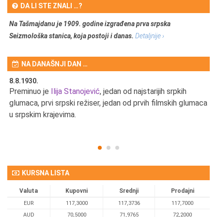
DA LI STE ZNALI …?
Na Tašmajdanu je 1909. godine izgrađena prva srpska
Seizmološka stanica, koja postoji i danas.
Detaljnije ›
NA DANAŠNJI DAN …
8.8.1930.
8.
Preminuo je
Ilija Stanojević
, jedan od najstarijih srpkih
U 
u
glumaca, prvi srpski režiser, jedan od prvih filmskih glumaca
u srpskim krajevima.
KURSNA LISTA
Valuta
Kupovni
Srednji
Prodajni
EUR
117,3000
117,3736
117,7000
AUD
70,5000
71,9765
72,2000