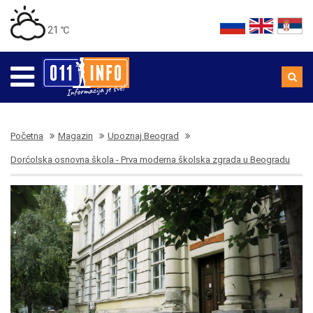
21 ℃
Početna
Magazin
Upoznaj Beograd
Dorćolska osnovna škola - Prva moderna školska zgrada u Beogradu