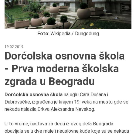
Foto
: Wikipedia / Dungodung
19.02.2019
Dorćolska osnovna škola
- Prva moderna školska
zgrada u Beogradu
Dorćolska osnovna škola
na uglu Cara Dušana i
Dubrovačke, izgrađena je krajem 19. veka na mestu gde se
nekada nalazila Crkva Aleksandra Nevskog.
U to vreme, nastava za decu iz ovog dela Beograda
obavljala se u dve male i neuslovne kuće koje su se nekada