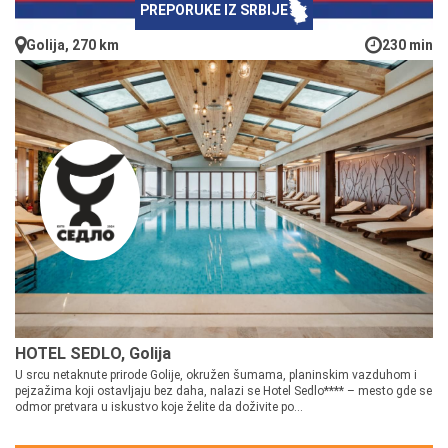
PREPORUKE IZ SRBIJE
Golija, 270 km
230 min
HOTEL SEDLO, Golija
U srcu netaknute prirode Golije, okružen šumama, planinskim vazduhom i
pejzažima koji ostavljaju bez daha, nalazi se Hotel Sedlo**** – mesto gde se
odmor pretvara u iskustvo koje želite da doživite po...