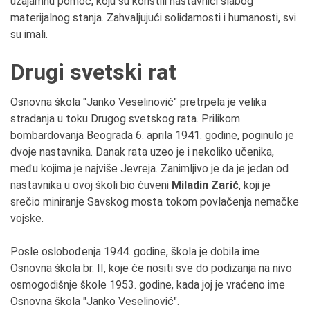
uzajamnu pomoć, koju su koristili nastavnici slabog
materijalnog stanja. Zahvaljujući solidarnosti i humanosti, svi
su imali.
Drugi svetski rat
Osnovna škola "Janko Veselinović" pretrpela je velika
stradanja u toku Drugog svetskog rata. Prilikom
bombardovanja Beograda 6. aprila 1941. godine, poginulo je
dvoje nastavnika. Danak rata uzeo je i nekoliko učenika,
među kojima je najviše Jevreja. Zanimljivo je da je jedan od
nastavnika u ovoj školi bio čuveni
Miladin Zarić
, koji je
srečio miniranje Savskog mosta tokom povlačenja nemačke
vojske.
Posle oslobođenja 1944. godine, škola je dobila ime
Osnovna škola br. II, koje će nositi sve do podizanja na nivo
osmogodišnje škole 1953. godine, kada joj je vraćeno ime
Osnovna škola "Janko Veselinović".