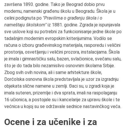
završena 1893. godine. Tako je Beograd dobio prvu
modernu, namenski građenu školu u Beogradu. Škola je u
celini podignuta po
"Pravilima o građenju škola i o
nameštaju školskom"
iz 1881. godine. Zgrada je ispunjavala
sve uslove koji su potrebni za funkcionisanje jedne škole po
tadašnjim modernim evropskim kriterijumima. Vodilo se
računa o izboru građevinskog materijala, rasporedu i veličini
prostorija, osvetljenju i veličini prozora, instalacijama. Škola
je imala i gimnastičku salu, bazen, svlačionice, svečanu salu,
što je do tada bilo nezamislivo osnovnim školama Srbije.
Zbog svih ovih novina, ali i same arhitekture škole,
Dorćolska osnovna škola predstavljala je uzor za izgradnju
objekata slične namene u zemlji. Đaci su, u zgradi koja je
imala suteren, prizemlje i dva sprata, imali na raspolaganju
16 učionica, a postojale su i kancelarije za upravu škole i te
većnica u kojoj su se održavale sednice nastavinčkog veća.
Ocene i za učenike i za