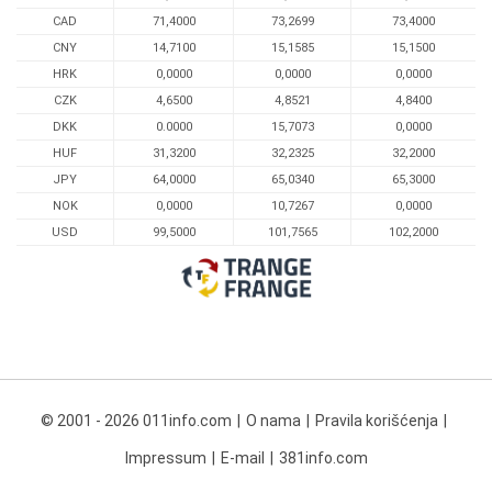
CAD
71,4000
73,2699
73,4000
CNY
14,7100
15,1585
15,1500
HRK
0,0000
0,0000
0,0000
CZK
4,6500
4,8521
4,8400
DKK
0.0000
15,7073
0,0000
HUF
31,3200
32,2325
32,2000
JPY
64,0000
65,0340
65,3000
NOK
0,0000
10,7267
0,0000
USD
99,5000
101,7565
102,2000
© 2001 - 2026 011info.com
O nama
Pravila korišćenja
Impressum
E-mail
381info.com