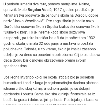
U periodu između dva rata, ponovo menja ime. Naime,
upravnik škole
Bogdan Vasić
, 1927. godine predložio je
Ministarstvu prosvete da osnovna škola na Dorćolu dobije
naziv "Janko Veselinović". Pre toga, škola je nosila naziv
Dorćolska osnovna škola i Srpska kraljevska osnovna škola
"Dunavski kraj". To je i vreme kada škola doživljava
ekspazniju, pa tako hroničar beleži da je početkom 1932.
godine, škola je imala 32 odeljenja, a nastava je postala
poludnevna. Takođe, u to vreme, škola je imala i zasebno
odeljenje za decu sa posebnim potrebama. Cilj je bio da sva
deca dobiju bar osnovno obrazovanje prema svojim
sposbnostima.
Još jedna stvar po kojoj se škola isticala bio je poseban
humanitarni fond iz koga je najsiromašnijim đacima plaćana
ishrana u školskoj kuhinji, a jednom godišnje su dobijali
garderobu i obuću. Sama školska kuhinja, finansirala se iz
budžeta grada i dobrovoljnih prihoda. Postojala je i kasa za