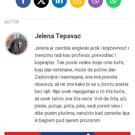
AUTOR
Jelena Tepavac
Jelena je završila engleski jezik i književnost i
trenutno radi kao profesor, prevodilac i
kopirajter. Tek posle velike šolje crne kafe,
koju pije natenane, može da počne dan.
Zadovoljna i nasmejana, ona ima previše
obaveza, ali ne zna kako bi se u životu snašla
bez njih. Nije uvek najsigurnija u to šta hoće,
ali uvek tačno zna šta neće. Voli da čita, uči,
pleše, putuje, priča, piše, sedi pored reke i
diše punim plućima, naročito kad zamiriše lipa
ili bagrem pod njenim prozorom.