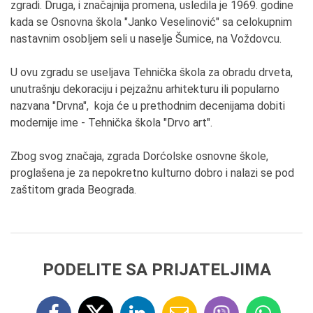
zgradi. Druga, i značajnija promena, usledila je 1969. godine
kada se Osnovna škola "Janko Veselinović" sa celokupnim
nastavnim osobljem seli u naselje Šumice, na Voždovcu.
U ovu zgradu se useljava Tehnička škola za obradu drveta,
unutrašnju dekoraciju i pejzažnu arhitekturu ili popularno
nazvana "Drvna", koja će u prethodnim decenijama dobiti
modernije ime - Tehnička škola "Drvo art".
Zbog svog značaja, zgrada Dorćolske osnovne škole,
proglašena je za nepokretno kulturno dobro i nalazi se pod
zaštitom grada Beograda.
PODELITE SA PRIJATELJIMA