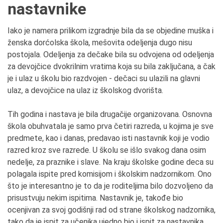
nastavnike
Iako je namera prilikom izgradnje bila da se objedine muška i
ženska dorćolska škola, mešovita odeljenja dugo nisu
postojala. Odeljenja za dečake bila su odvojena od odeljenja
za devojčice dvokrilnim vratima koja su bila zaključana, a čak
je i ulaz u školu bio razdvojen - dečaci su ulazili na glavni
ulaz, a devojčice na ulaz iz školskog dvorišta.
Tih godina i nastava je bila drugačije organizovana. Osnovna
škola obuhvatala je samo prva četiri razreda, u kojima je sve
predmete, kao i danas, predavao isti nastavnik koji je vodio
razred kroz sve razrede. U školu se išlo svakog dana osim
nedelje, za praznike i slave. Na kraju školske godine deca su
polagala ispite pred komisijom i školskim nadzornikom. Ono
što je interesantno je to da je roditeljima bilo dozvoljeno da
prisustvuju nekim ispitima. Nastavnik je, takođe bio
ocenjivan za svoj godišnji rad od strane školskog nadzornika,
tako da je ispit za učenika ujedno bio i ispit za nastavnika.