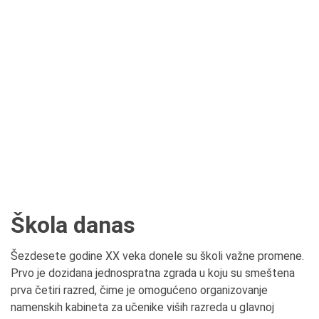
Škola danas
Šezdesete godine XX veka donele su školi važne promene.
Prvo je dozidana jednospratna zgrada u koju su smeštena
prva četiri razred, čime je omogućeno organizovanje
namenskih kabineta za učenike viših razreda u glavnoj