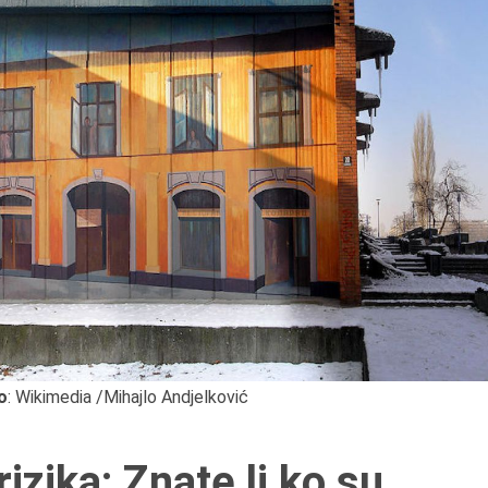
o
: Wikimedia /Mihajlo Andjelković
izika: Znate li ko su