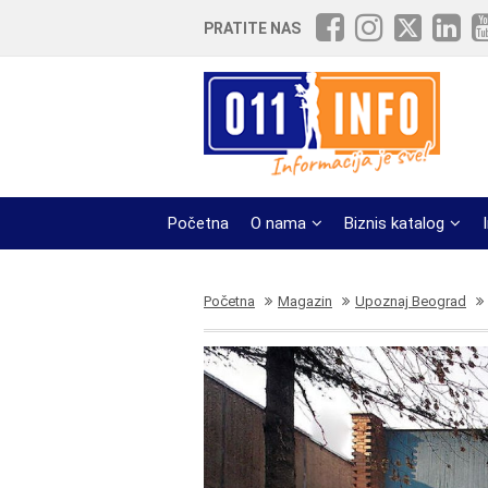
PRATITE NAS
Početna
O nama
Biznis katalog
Početna
Magazin
Upoznaj Beograd