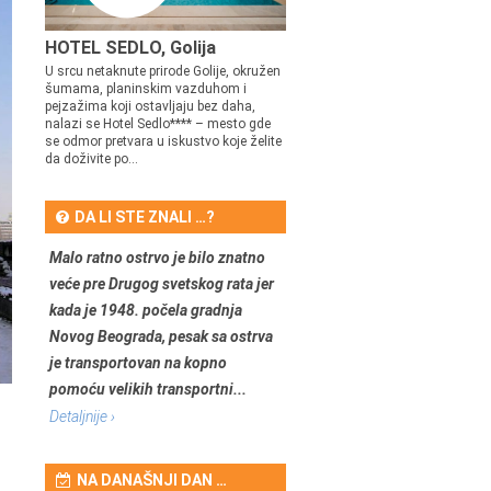
HOTEL SEDLO, Golija
U srcu netaknute prirode Golije, okružen
šumama, planinskim vazduhom i
pejzažima koji ostavljaju bez daha,
nalazi se Hotel Sedlo**** – mesto gde
se odmor pretvara u iskustvo koje želite
da doživite po...
DA LI STE ZNALI …?
Malo ratno ostrvo je bilo znatno
veće pre Drugog svetskog rata jer
kada je 1948. počela gradnja
Novog Beograda, pesak sa ostrva
je transportovan na kopno
pomoću velikih transportni...
Detaljnije ›
NA DANAŠNJI DAN …