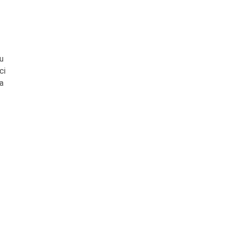
 u
ci
a