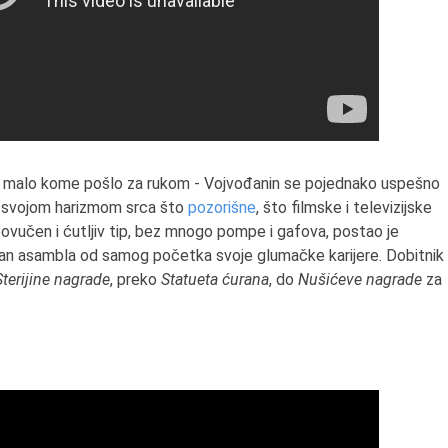
e malo kome pošlo za rukom - Vojvođanin se pojednako uspešno
ći svojom harizmom srca što
pozorišne
, što filmske i televizijske
ovučen i ćutljiv tip, bez mnogo pompe i gafova, postao je
e član asambla od samog početka svoje glumačke karijere. Dobitnik
Sterijine nagrade
, preko
Statueta ćurana
, do
Nušićeve nagrade
za