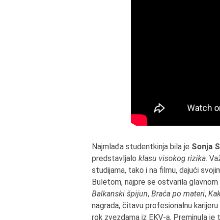
Najmlađa studentkinja bila je
Sonja S
predstavljalo
klasu visokog rizika
. Va
studijama, tako i na filmu, dajući svo
Buletom, najpre se ostvarila glavno
Balkanski špijun
,
Braća po materi
,
Kak
nagrada, čitavu profesionalnu karijeru
rok zvezdama iz EKV-a. Preminula je t