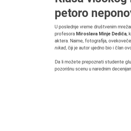
petoro neponov
U poslednje vreme društvenim mrežama
profesora
Miroslava Minje Dedića
, 
aktera. Naime, fotografija, ovekoveč
nikad
, čiji je autor ujedno bio i član
Da li možete prepoznati studente glu
pozorišnu scenu u narednim decenija