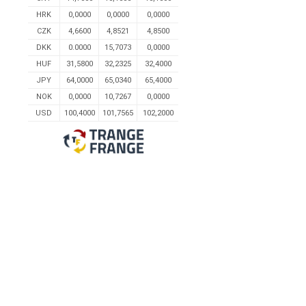
HRK
0,0000
0,0000
0,0000
CZK
4,6600
4,8521
4,8500
DKK
0.0000
15,7073
0,0000
HUF
31,5800
32,2325
32,4000
JPY
64,0000
65,0340
65,4000
NOK
0,0000
10,7267
0,0000
USD
100,4000
101,7565
102,2000