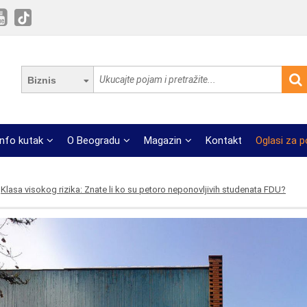
Biznis
Info kutak
O Beogradu
Magazin
Kontakt
Oglasi za 
Klasa visokog rizika: Znate li ko su petoro neponovljivih studenata FDU?