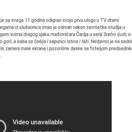
je sa svega 11 godina odigrao svoju prvu ulogu u TV drami
olegama iz slušaonice imao je odmah nakon završetka studija u
ogom svima dragog ujaka mađioničara Čarlija u seriji
Srećni ljudi
, a
o gori, a baba se češlja
i sapunici
Istine i laži
. Nedavno je na sedni
ule zameni male ekrane i pozorišne daske sa foteljom predsednik
.