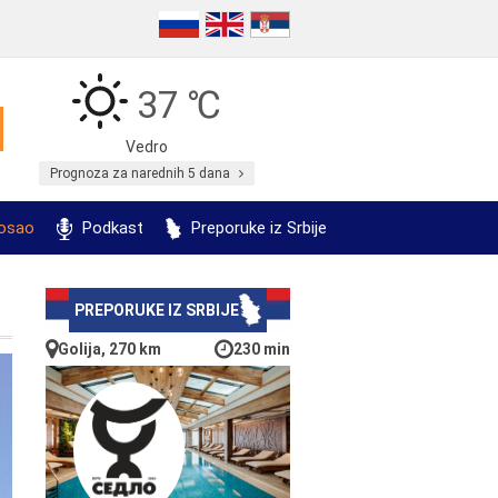
37 ℃
Vedro
Prognoza za narednih 5 dana
posao
Podkast
Preporuke iz Srbije
PREPORUKE IZ SRBIJE
Golija, 270 km
230 min