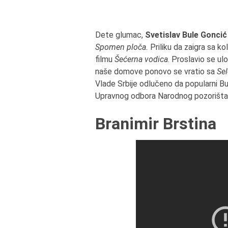
Dete glumac,
Svetislav Bule Goncić
Spomen ploča.
Priliku da zaigra sa k
filmu
Šećerna vodica
. Proslavio se ul
naše domove ponovo se vratio sa
Sel
Vlade Srbije odlučeno da popularni B
Upravnog odbora Narodnog pozorišta
Branimir Brstina