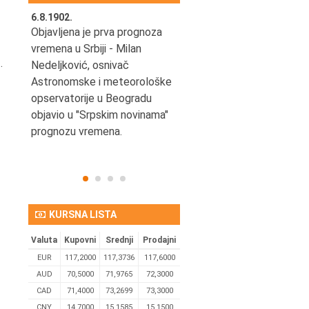
6.8.1902.
6.8.2004.
nović,
Objavljena je prva prognoza
Odigrana je košarkaška
vremena u Srbiji - Milan
prijateljska utakmica izmeđ
.
ena
Nedeljković, osnivač
SCG i SAD u Beogradskoj
Astronomske i meteorološke
Areni.
opservatorije u Beogradu
objavio u "Srpskim novinama"
prognozu vremena.
KURSNA LISTA
Valuta
Kupovni
Srednji
Prodajni
EUR
117,2000
117,3736
117,6000
AUD
70,5000
71,9765
72,3000
CAD
71,4000
73,2699
73,3000
CNY
14,7000
15,1585
15,1500