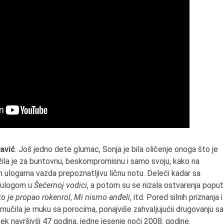
avić
. Još jedno dete glumac, Sonja je bila oličenje onoga što je
žila je za buntovnu, beskompromisnu i samo svoju, kako na
jim ulogama vazda prepoznatljivu ličnu notu. Deleći kadar sa
m ulogom u
Šećernoj vodici
, a potom su se nizala ostvarenja poput
o je propao rokenrol
,
Mi nismo anđeli
, itd. Pored silnih priznanja i
 mučila je muku sa porocima, ponajviše zahvaljujućii drugovanju sa
ek navršivši 47 godina, jedne jesenje noći 2008. godine.