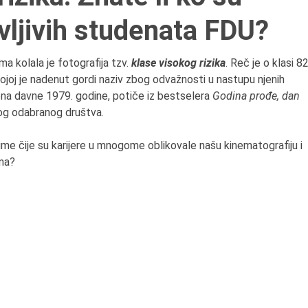
6.8.2013.
ljivih studenata FDU?
Preminula je Zorka Bolja
vazduhoplovni inženjer,
 kolala je fotografija tzv.
klase visokog rizika
. Reč je o klasi 82
predsednik Udruženja ž
kojoj je nadenut gordi naziv zbog odvažnosti u nastupu njenih
pilota Jugoslavije.
ena davne 1979. godine, potiče iz bestselera
Godina prođe, dan
 ovog odabranog društva.
me čije su karijere u mnogome oblikovale našu kinematografiju i
ma?