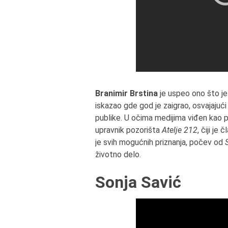
Branimir Brstina
je uspeo ono što j
iskazao gde god je zaigrao, osvajaju
publike. U očima medijima viđen kao p
upravnik pozorišta
Atelje 212
, čiji j
je svih mogućnih priznanja, počev od
životno delo.
Sonja Savić