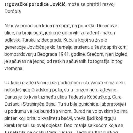
trgovačke porodice Jovičić
, može se pratiti i razvoj
Dorćola.
Njihova porodična kuća na sprat, na početku Dušanove
ulice, na broju šest, jedna je od prvih izgrađenih, nakon
odlaska Turaka iz Beograda. Kuća u kojoj su živele
generacije Jovičića je do temelja srušena u šestoaprilskom
bombardovanju Beograda 1941. godine. Srećom, njen izgled
je sačuvan na jednoj od retkih sačuvanih fotografija iz tog
vremena.
Uz kuću grade i vinariju sa podrumom i stovarištem na delu
nekadašnjeg Gradskog polja, sa tri prizemne građevine.
Danas je to kvart između ulica Tadeuša Košćuškog, Cara
Dušana i Strahinjića Bana. Tu su bile punionice, laboratorije i
u podrumu velika burad sa vinom. Burad na volovskim kolima,
pinteri koji brinu o kvalitetu bačvi, vreva ljudi koji trguju
karakterisali su ovaj objekat. Deo imanja sa kućom koja se
tu nalazila, na ćošku Cara Dušana i Tadeuša Košćuškog