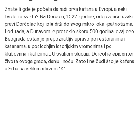
Znate li gde je počela da radi prva kafana u Evropi, a neki
tvrde i u svetu? Na Dorćolu, 1522. godine, odgovoriće svaki
pravi Dorćolac koji iole drži do svog mikro lokal-patriotizma.
I od tada, a Dunavom je proteklo skoro 500 godina, ovaj deo
Beograda ostao je prepoznatljiv upravo po restoranima i
kafanama, u poslednjim istorijskim vremenima i po
klubovima i kafićima… U svakom slučaju, Dorćol je epicenter
života ovoga grada, danju i noću. Zato i ne čudi što je kafana
u Srba sa velikim slovom "K”.