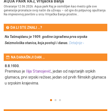
AQUA PARK RAJ, Vrnjačka Banja
Otvaranje 12.06.2026. Aqua park Raj je osmišljen kao mesto gde sve
generacije pronalaze svoj način da uživaju – od igre do potpunog opuštanja.
Na impresivnoj površini u srcu Vrnjačka Banja prostire...
DA LI STE ZNALI …?
Na Tašmajdanu je 1909. godine izgrađena prva srpska
Seizmološka stanica, koja postoji i danas.
Detaljnije ›
NA DANAŠNJI DAN …
8.8.1930.
8.
Preminuo je
Ilija Stanojević
, jedan od najstarijih srpkih
U 
u
glumaca, prvi srpski režiser, jedan od prvih filmskih glumaca
u srpskim krajevima.