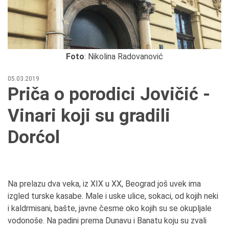
Foto
: Nikolina Radovanović
05.03.2019
Priča o porodici Jovičić -
Vinari koji su gradili
Dorćol
Na prelazu dva veka, iz XIX u XX, Beograd još uvek ima
izgled turske kasabe. Male i uske ulice, sokaci, od kojih neki
i kaldrmisani, bašte, javne česme oko kojih su se okupljale
vodonoše. Na padini prema Dunavu i Banatu koju su zvali