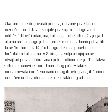
U kafani su se dogovarali poslovi, održane prve kino i
pozorišne predstave, zasijale prve sijalice, dogovarali
politički "dilovi” i udari, ma, kafana je bila kultura življenja. I
ruku na srce, mnogo je bilo onih koji su se zdušno prihvatili
da se "kulturno uzdižu” u beogradskim, a posebno u
dorćolskim kafanama. A Srbija je zemlja u kojoj su se
odvajkad pravila dobra vina i pekle odlične rakije. Ta i takva
kultura u osnovi je, pored narodnog pića – rakije,
podrzumevala i orošenu čašu crnog ili belog vina, il’ špricer
presečen soda vodom, onako, iz staklenog sifona.