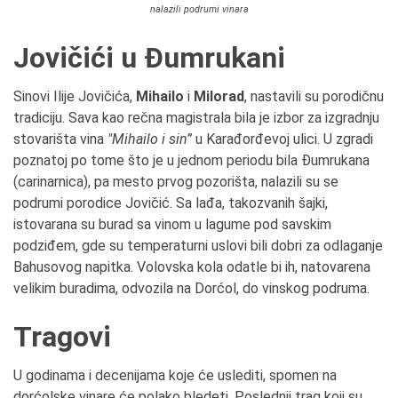
nalazili podrumi vinara
Jovičići u Đumrukani
Sinovi Ilije Jovičića,
Mihailo
i
Milorad
, nastavili su porodičnu
tradiciju. Sava kao rečna magistrala bila je izbor za izgradnju
stovarišta vina
"Mihailo i sin”
u Karađorđevoj ulici. U zgradi
poznatoj po tome što je u jednom periodu bila Đumrukana
(carinarnica), pa mesto prvog pozorišta, nalazili su se
podrumi porodice Jovičić. Sa lađa, takozvanih šajki,
istovarana su burad sa vinom u lagume pod savskim
podziđem, gde su temperaturni uslovi bili dobri za odlaganje
Bahusovog napitka. Volovska kola odatle bi ih, natovarena
velikim buradima, odvozila na Dorćol, do vinskog podruma.
Tragovi
U godinama i decenijama koje će uslediti, spomen na
dorćolske vinare će polako bledeti. Poslednji trag koji su