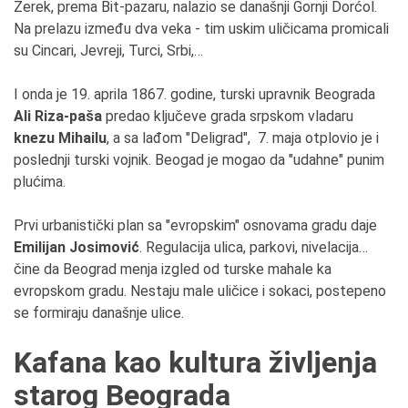
Zerek, prema Bit-pazaru, nalazio se današnji Gornji Dorćol.
Na prelazu između dva veka - tim uskim uličicama promicali
su Cincari, Jevreji, Turci, Srbi,…
I onda je 19. aprila 1867. godine, turski upravnik Beograda
Ali Riza-paša
predao ključeve grada srpskom vladaru
knezu Mihailu
, a sa lađom "Deligrad", 7. maja otplovio je i
poslednji turski vojnik. Beogad je mogao da "udahne" punim
plućima.
Prvi urbanistički plan sa "evropskim" osnovama gradu daje
Emilijan Josimović
. Regulacija ulica, parkovi, nivelacija…
čine da Beograd menja izgled od turske mahale ka
evropskom gradu. Nestaju male uličice i sokaci, postepeno
se formiraju današnje ulice.
Kafana kao kultura življenja
starog Beograda