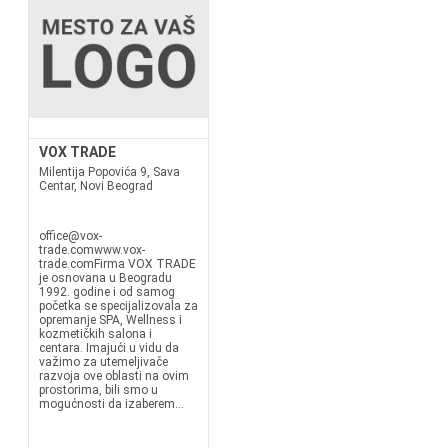
VOX TRADE
Milentija Popovića 9, Sava
Centar, Novi Beograd
office@vox-
trade.comwww.vox-
trade.comFirma VOX TRADE
je osnovana u Beogradu
1992. godine i od samog
početka se specijalizovala za
opremanje SPA, Wellness i
kozmetičkih salona i
centara. Imajući u vidu da
važimo za utemeljivače
razvoja ove oblasti na ovim
prostorima, bili smo u
mogućnosti da izaberem...