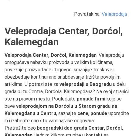
Povratak na:
Veleprodaja
Veleprodaja Centar, Dorćol,
Kalemegdan
Veleprodaja Centar, Dorćol, Kalemegdan
. Veleprodaja
omogućava nabavku proizvoda u velikim količinama,
povezuje proizvođače i trgovce, smanjuje troškove i
obezbeđuje kontinuirano snabdevanje tržišta povoljnim
artiklima. U potrazi ste za
veleprodaji u Beogradu
u delu
grada blizu Centra, Dorćola, Kalemegdana? Na ovoj stranici
ste na pravom mestu. Pogledajte
ponude firmi
koje se
bave
veleprodajom na Dorćolu u Starom gradu na
Kalemegdanu u Centru
, saznajte
cene
,
ponude
uporedite
ih i izaberite ono što vam najviše odgovara.
Pretražite ceo
beogradski deo grada Centar, Dorćol,
Kalemegdan
i jednim klikom stupite u kontakt sa