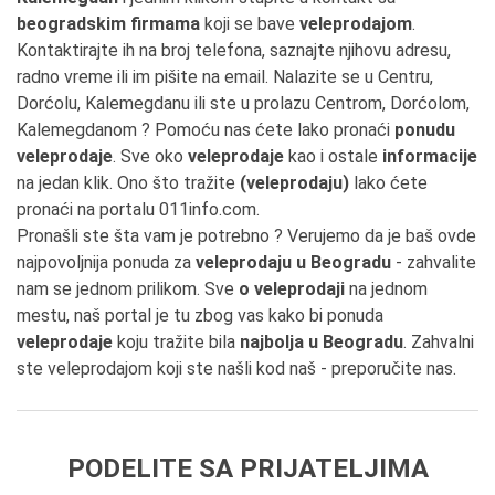
beogradskim firmama
koji se bave
veleprodajom
.
Kontaktirajte ih na broj telefona, saznajte njihovu adresu,
radno vreme ili im pišite na email. Nalazite se u Centru,
Dorćolu, Kalemegdanu ili ste u prolazu Centrom, Dorćolom,
Kalemegdanom ? Pomoću nas ćete lako pronaći
ponudu
veleprodaje
. Sve oko
veleprodaje
kao i ostale
informacije
na jedan klik. Ono što tražite
(veleprodaju)
lako ćete
pronaći na portalu 011info.com.
Pronašli ste šta vam je potrebno ? Verujemo da je baš ovde
najpovoljnija ponuda za
veleprodaju u Beogradu
- zahvalite
nam se jednom prilikom. Sve
o veleprodaji
na jednom
mestu, naš portal je tu zbog vas kako bi ponuda
veleprodaje
koju tražite bila
najbolja u Beogradu
. Zahvalni
ste veleprodajom koji ste našli kod naš - preporučite nas.
PODELITE SA PRIJATELJIMA