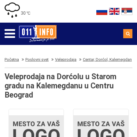
30 ℃
Početna
Poslovni svet
Veleprodaja
Centar, Dorćol, Kalemegdan
Veleprodaja na Dorćolu u Starom
gradu na Kalemegdanu u Centru
Beograd