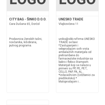
CITY BAG - ŠINKO D.O.O.
UNESKO TRADE
Cara Dušana 65, Dorćol
Vlajkovićeva 11
Prodavnica ženskih tašni,
uniko@sbb.rsFirma UNESKO
novčanika, kišobrana,
TRADE se bavi:
putnog programa.
*Zastupanjem i
veleprodajom svih vrsta
ambalažnih materijala od
prehrambene do
farmaceutske industrije sa
bakro i flekso štampom.
Materijali koji se nalaze u
primeni su PP, PE, PET,
CELLO, PAP, PA, AL...
*Izdavaštvom (Udžbenici za
predškolsko) *
Maloprodajom i...