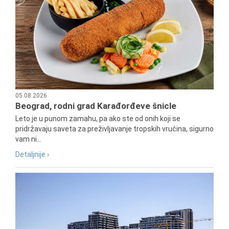
05.08.2026
Beograd, rodni grad Karađorđeve šnicle
Leto je u punom zamahu, pa ako ste od onih koji se
pridržavaju saveta za preživljavanje tropskih vrućina, sigurno
vam ni...
Detaljnije ›