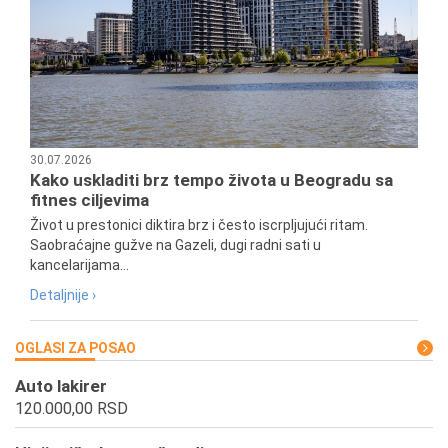
30.07.2026
Kako uskladiti brz tempo života u Beogradu sa
fitnes ciljevima
Život u prestonici diktira brz i često iscrpljujući ritam.
Saobraćajne gužve na Gazeli, dugi radni sati u
kancelarijama...
Detaljnije ›
OGLASI ZA POSAO
Auto lakirer
120.000,00 RSD