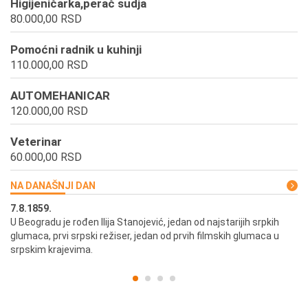
Higijeničarka,perač sudja
80.000,00 RSD
Pomoćni radnik u kuhinji
110.000,00 RSD
AUTOMEHANICAR
120.000,00 RSD
Veterinar
60.000,00 RSD
NA DANAŠNJI DAN
7.8.1859.
7.
U Beogradu je rođen Ilija Stanojević, jedan od najstarijih srpkih
U 
glumaca, prvi srpski režiser, jedan od prvih filmskih glumaca u
re
srpskim krajevima.