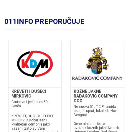
011INFO PREPORUČUJE
KREVETI I DUŠECI
KOŽNE JAKNE
MIRKOVIĆ
RADAKOVIĆ COMPANY
DOO
Bratstva i jedinstva 59,
Borča
Nehruova 51, TC Piramida
plus, 1. sprat, lokal 46, Novi
Beograd
KREVETI, DUŠECI I TEPISI
MIRKOVIĆ Dobar san i
Generalni distributer i
kvalitetan odmor je jako
uvoznik koznih jakni Aviatrix,
važan i zato su Vam