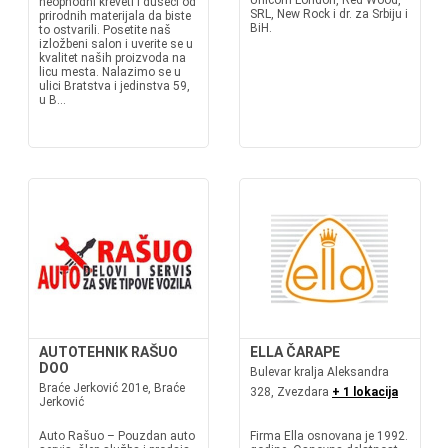
Unicorn London, Red Wood,
neophodni kreveti i dušeci od
SRL, New Rock i dr. za Srbiju i
prirodnih materijala da biste
BiH.
to ostvarili. Posetite naš
izložbeni salon i uverite se u
kvalitet naših proizvoda na
licu mesta. Nalazimo se u
ulici Bratstva i jedinstva 59,
u B...
AUTOTEHNIK RAŠUO
ELLA ČARAPE
DOO
Bulevar kralja Aleksandra
Braće Jerković 201e, Braće
328, Zvezdara
+ 1 lokacija
Jerković
Auto Rašuo – Pouzdan auto
Firma Ella osnovana je 1992.