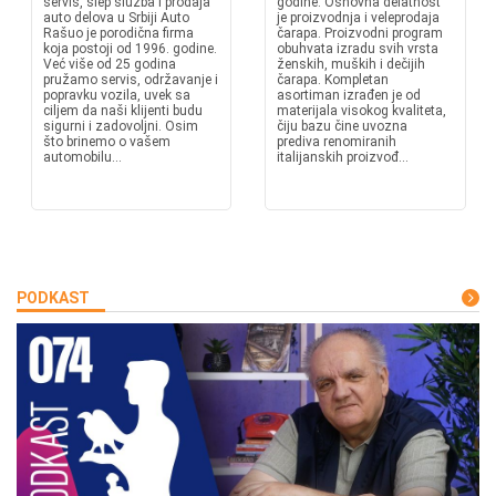
servis, šlep služba i prodaja
godine. Osnovna delatnost
auto delova u Srbiji Auto
je proizvodnja i veleprodaja
Rašuo je porodična firma
čarapa. Proizvodni program
koja postoji od 1996. godine.
obuhvata izradu svih vrsta
Već više od 25 godina
ženskih, muških i dečijih
pružamo servis, održavanje i
čarapa. Kompletan
popravku vozila, uvek sa
asortiman izrađen je od
ciljem da naši klijenti budu
materijala visokog kvaliteta,
sigurni i zadovoljni. Osim
čiju bazu čine uvozna
što brinemo o vašem
prediva renomiranih
automobilu...
italijanskih proizvođ...
PODKAST