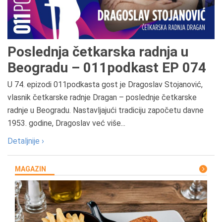
Poslednja četkarska radnja u
Beogradu – 011podkast EP 074
U 74. epizodi 011podkasta gost je Dragoslav Stojanović,
vlasnik četkarske radnje Dragan – poslednje četkarske
radnje u Beogradu. Nastavljajući tradiciju započetu davne
1953. godine, Dragoslav već više...
Detaljnije ›
MAGAZIN