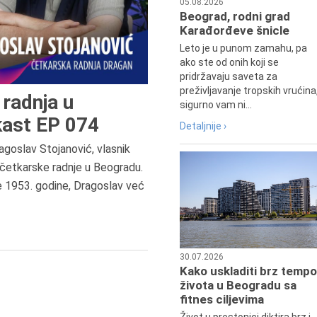
05.08.2026
Beograd, rodni grad
Karađorđeve šnicle
Leto je u punom zamahu, pa
ako ste od onih koji se
pridržavaju saveta za
preživljavanje tropskih vrućina
radnja u
sigurno vam ni...
ast EP 074
Detaljnije ›
agoslav Stojanović, vlasnik
5.8.2020.
četkarske radnje u Beogradu.
U Beogradu preminula Isidora Bje
e 1953. godine, Dragoslav već
popularna srpska književnica.
30.07.2026
Kako uskladiti brz tempo
života u Beogradu sa
fitnes ciljevima
Život u prestonici diktira brz i