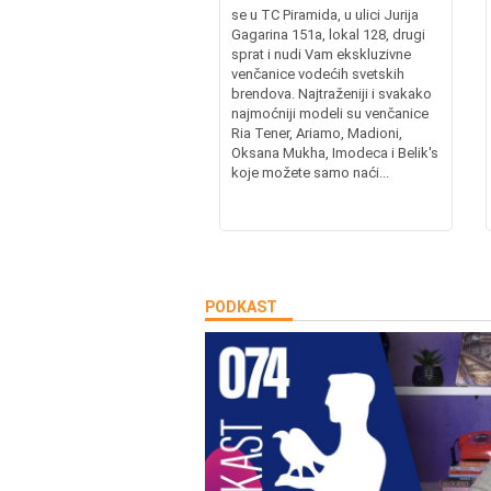
se u TC Piramida, u ulici Jurija
Gagarina 151a, lokal 128, drugi
sprat i nudi Vam ekskluzivne
venčanice vodećih svetskih
brendova. Najtraženiji i svakako
najmoćniji modeli su venčanice
Ria Tener, Ariamo, Madioni,
Oksana Mukha, Imodeca i Belik's
koje možete samo naći...
PODKAST