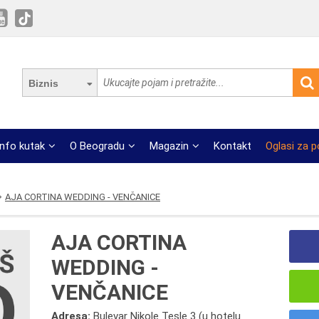
Biznis
Info kutak
O Beogradu
Magazin
Kontakt
Oglasi za 
AJA CORTINA WEDDING - VENČANICE
AJA CORTINA
WEDDING -
VENČANICE
Adresa:
Bulevar Nikole Tesle 3 (u hotelu