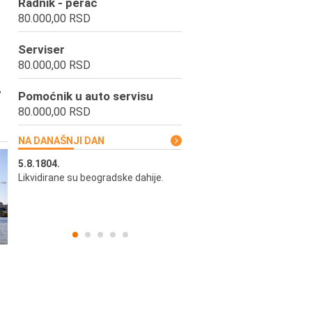
Radnik - perač
80.000,00 RSD
Serviser
80.000,00 RSD
,
Pomoćnik u auto servisu
80.000,00 RSD
NA DANAŠNJI DAN
5.8.1804.
5.8.1977.
lica,
Likvidirane su beogradske dahije.
U Beogradu je rođen Gordan K
pozorišni, filmski i TV glumac 
producent.