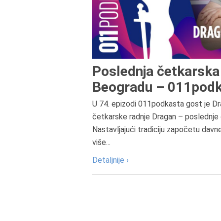
Poslednja četkarska 
Beogradu – 011podk
U 74. epizodi 011podkasta gost je Dr
četkarske radnje Dragan – poslednje 
Nastavljajući tradiciju započetu davn
više...
Detaljnije ›