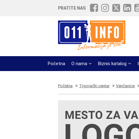
PRATITE NAS
Početna
O nama
Biznis katalog
Početna
Trgovački centar
Venčanice