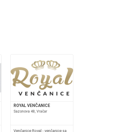
ROYAL VENČANICE
Sazonova 48, Vračar
Venčanice Royal - venčanice sa