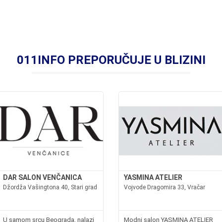
011INFO PREPORUČUJE U BLIZINI
DAR SALON VENČANICA
YASMINA ATELIER
Džordža Vašingtona 40, Stari grad
Vojvode Dragomira 33, Vračar
U samom srcu Beograda, nalazi
Modni salon YASMINA ATELIER