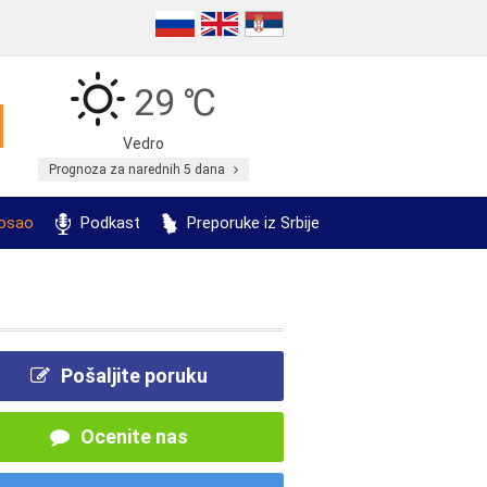
29 ℃
Vedro
Prognoza za narednih 5 dana
posao
Podkast
Preporuke iz Srbije
Pošaljite poruku
Ocenite nas