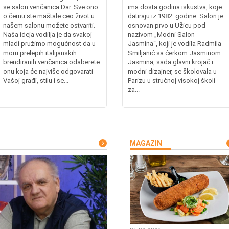
se salon venčanica Dar. Sve ono
ima dosta godina iskustva, koje
o čemu ste maštale ceo život u
datiraju iz 1982. godine. Salon je
našem salonu možete ostvariti.
osnovan prvo u Užicu pod
Naša ideja vodilja je da svakoj
nazivom „Modni Salon
mladi pružimo mogućnost da u
Jasmina“, koji je vodila Radmila
moru prelepih italijanskih
Smiljanić sa ćerkom Jasminom.
brendiranih venčanica odaberete
Jasmina, sada glavni krojač i
onu koja će najviše odgovarati
modni dizajner, se školovala u
Vašoj građi, stilu i se...
Parizu u stručnoj visokoj školi
za...
MAGAZIN