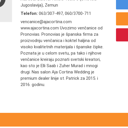
Jugoslavija), Zemun
Telefon:
063/307-497
,
060/3700-711
vencanice@ajacortina.com
www.ajacortina.com Uvozimo venčanice od
Pronovias. Pronovias je španska firma za
proizvodnju venčanica i koktel haljina od
visoko kvalitetnih materijala i španske čipke.
Poznata je u celom svetu, pa tako i njihove
venčanice kreiraju poznati svetski kreatori,
kao sto je Elli Saab i Zuher Murad i mnogi
drugi. Nas salon Aja Cortina Wedding je
premium dealer linije st. Patrick za 2015. i
2016. godinu.