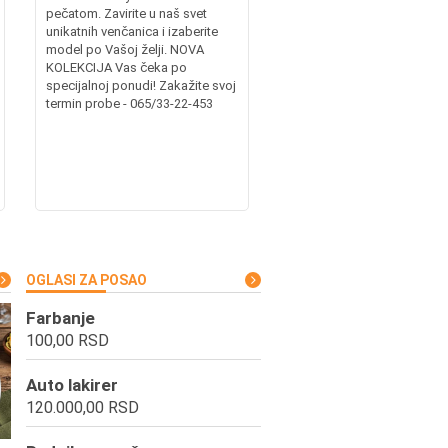
pečatom. Zavirite u naš svet
unikatnih venčanica i izaberite
model po Vašoj želji. NOVA
KOLEKCIJA Vas čeka po
specijalnoj ponudi! Zakažite svoj
termin probe - 065/33-22-453
OGLASI ZA POSAO
Farbanje
100,00 RSD
Auto lakirer
120.000,00 RSD