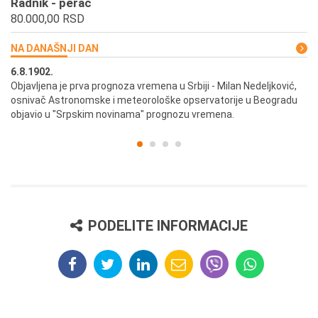
Radnik - perač
80.000,00 RSD
NA DANAŠNJI DAN
6.8.1902.
6.
ik
Objavljena je prva prognoza vremena u Srbiji - Milan Nedeljković,
Od
osnivač Astronomske i meteorološke opservatorije u Beogradu
Be
objavio u "Srpskim novinama" prognozu vremena.
PODELITE INFORMACIJE