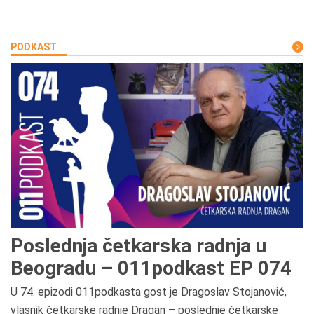
PODKAST
Poslednja četkarska radnja u
Beogradu – 011podkast EP 074
U 74. epizodi 011podkasta gost je Dragoslav Stojanović,
vlasnik četkarske radnje Dragan – poslednje četkarske