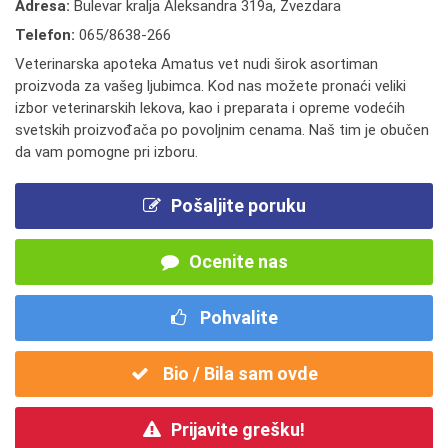
Adresa:
Bulevar kralja Aleksandra 319a, Zvezdara
Telefon:
065/8638-266
Veterinarska apoteka Amatus vet nudi širok asortiman
proizvoda za vašeg ljubimca. Kod nas možete pronaći veliki
izbor veterinarskih lekova, kao i preparata i opreme vodećih
svetskih proizvođača po povoljnim cenama. Naš tim je obučen
da vam pomogne pri izboru.
Pošaljite poruku
Ocenite nas
Pohvalite
Bio / Bila sam ovde
Prijavite grešku!