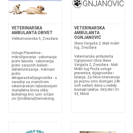
VETERINARSKA
VETERINARSKA
AMBULANTA OBIVET
AMBULANTA
OGNJANOVIĆ
Velikomoravska 5, Zvezdara
Steve Vargaša 2, Mali mokri
lug, Zvezdara
Usluge:Preventiva- -
Veterinarska ambulanta
mikročipovanje - vakcinacija
Ognjanović Ulica Steve
protiv besnila - vakcinacija
Vargaša 2, Zvezdara - Mali
protiv zaraznih bolesti -
Mokri lug Pruža usluge
dehelmintizacija - tretmani
preventive, dijagnostike i
protiv
lečenja. Za hitne intervencije
ektoparazitaDijagnostika - u
po pozivu smo dostupni 24h
saradnji sa zvaničnom
svih sedam dana u nedelji.
veterinarskom laboratorijom
Kontakt telefon: 065/861-51-
-kompletna krvna slika -
93, Miloš
biohemija krvi -urin -srčani
crv (Dirofilaria)Dermatolog...