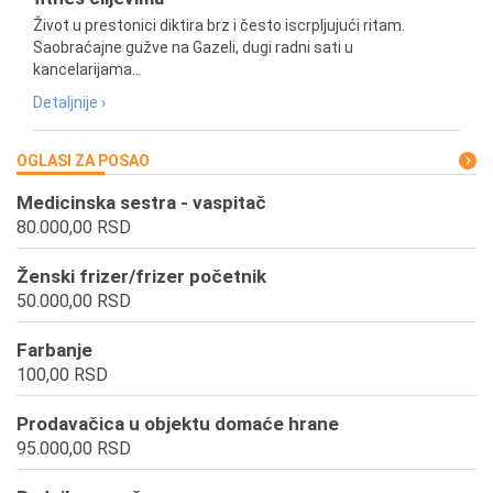
Život u prestonici diktira brz i često iscrpljujući ritam.
Saobraćajne gužve na Gazeli, dugi radni sati u
kancelarijama...
Detaljnije ›
OGLASI ZA POSAO
Medicinska sestra - vaspitač
80.000,00 RSD
Ženski frizer/frizer početnik
50.000,00 RSD
Farbanje
100,00 RSD
Prodavačica u objektu domaće hrane
95.000,00 RSD