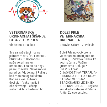
VETERINARSKA
ĐOLE I PRLE
ORDINACIJA I ŠIŠANJE
VETERINARSKA
PASA VET IMPULS
ORDINACIJA
Vladetina 3, Palilula
Zdravka Čelara 12, Palilula
Sve za vaše ljubimce na
Đole i Prle novootvorena
jednom mestu "VET IMPULS
veterinarska ambulanta na
GROOMING" Dobrodošli u
Paliluli, u Zdravka Čelara 12
našu veterinarsku
vodi računa o Vašim
ambulantu i salon za negu
ljubimcima. Usluge: *
pasa i mačaka. Nalazimo se
PREVENTIVA*
na adresi Vladetina 3 Palilula
DIJAGNOSTIKA* TERAPIJA*
kod masinskog fakulteta.
HIRURGIJA I ORTOPEDIJA*
Kod nas vaši ljubimci
STOMATOLOGIJA*
dobijaju: - Vakcinacija i
STACIONARNO LEČENJE*
obeležavanje- Lečenje
TERENSKE USLUGE Preglede
sistemskih i infektivnih bo...
vrši doktor veterine dr Vlada
Antić. Za sve ostale...