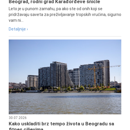
Beograd, rodni grad Karađorđeve šnicle
Leto je u punom zamahu, pa ako ste od onih koji se
pridržavaju saveta za preživljavanje tropskih vrućina, sigurno
vam ni...
Detaljnije ›
30.07.2026
Kako uskladiti brz tempo života u Beogradu sa
fitnes ciljevima