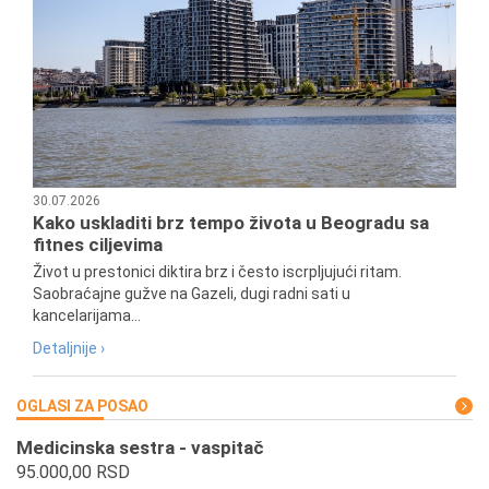
30.07.2026
Kako uskladiti brz tempo života u Beogradu sa
fitnes ciljevima
Život u prestonici diktira brz i često iscrpljujući ritam.
Saobraćajne gužve na Gazeli, dugi radni sati u
kancelarijama...
Detaljnije ›
OGLASI ZA POSAO
Medicinska sestra - vaspitač
95.000,00 RSD