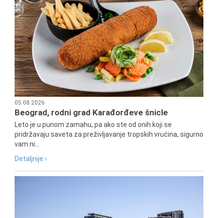
05.08.2026
Beograd, rodni grad Karađorđeve šnicle
Leto je u punom zamahu, pa ako ste od onih koji se
pridržavaju saveta za preživljavanje tropskih vrućina, sigurno
vam ni...
Detaljnije ›