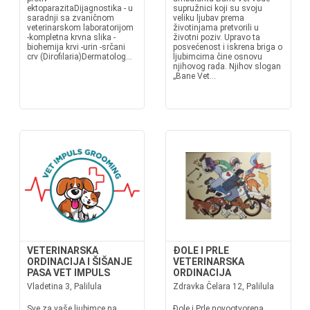
ektoparazitaDijagnostika - u
supružnici koji su svoju
saradnji sa zvaničnom
veliku ljubav prema
veterinarskom laboratorijom
životinjama pretvorili u
-kompletna krvna slika -
životni poziv. Upravo ta
biohemija krvi -urin -srčani
posvećenost i iskrena briga o
crv (Dirofilaria)Dermatolog...
ljubimcima čine osnovu
njihovog rada. Njihov slogan
„Bane Vet...
VETERINARSKA
ĐOLE I PRLE
ORDINACIJA I ŠIŠANJE
VETERINARSKA
PASA VET IMPULS
ORDINACIJA
Vladetina 3, Palilula
Zdravka Čelara 12, Palilula
Sve za vaše ljubimce na
Đole i Prle novootvorena