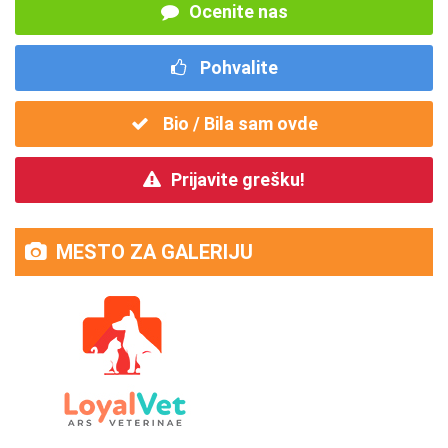
Ocenite nas
Pohvalite
Bio / Bila sam ovde
Prijavite grešku!
MESTO ZA GALERIJU