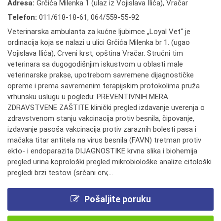
Adresa:
Grčića Milenka 1 (ulaz iz Vojislava Ilića), Vračar
Telefon:
011/618-18-61
,
064/559-55-92
Veterinarska ambulanta za kućne ljubimce „Loyal Vet“ je
ordinacija koja se nalazi u ulici Grčića Milenka br 1. (ugao
Vojislava Ilića), Crveni krst, opština Vračar. Stručni tim
veterinara sa dugogodišnjim iskustvom u oblasti male
veterinarske prakse, upotrebom savremene dijagnostičke
opreme i prema savremenim terapijskim protokolima pruža
vrhunsku uslugu u pogledu: PREVENTIVNIH MERA
ZDRAVSTVENE ZAŠTITE klinički pregled izdavanje uverenja o
zdravstvenom stanju vakcinacija protiv besnila, čipovanje,
izdavanje pasoša vakcinacija protiv zaraznih bolesti pasa i
mačaka titar antitela na virus besnila (FAVN) tretman protiv
ekto- i endoparazita DIJAGNOSTIKE krvna slika i biohemija
pregled urina koprološki pregled mikrobiološke analize citološki
pregledi brzi testovi (srčani crv,...
Pošaljite poruku