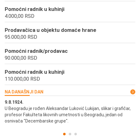
Pomoćni radnik u kuhinji
4.000,00 RSD
Prodavačica u objektu domaće hrane
95.000,00 RSD
Pomoćni radnik/prodavac
90.000,00 RSD
Pomoćni radnik u kuhinji
110.000,00 RSD
NA DANAŠNJI DAN
9.8.1924.
9.
U Beogradu je rođen Aleksandar Luković Lukijan, slikar i grafičar,
Pr
profesor Fakulteta likovnih umetnosti u Beogradu, jedan od
a,
osnivača "Decembarske grupe".