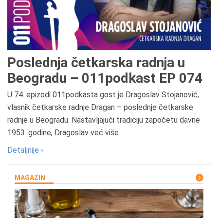
Poslednja četkarska radnja u
Beogradu – 011podkast EP 074
U 74. epizodi 011podkasta gost je Dragoslav Stojanović,
vlasnik četkarske radnje Dragan – poslednje četkarske
radnje u Beogradu. Nastavljajući tradiciju započetu davne
1953. godine, Dragoslav već više...
Detaljnije ›
MAGAZIN