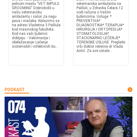
jednom mestu "VET IMPULS
veterinarska ambulanta na
GROOMING" Dobrodošli u
Paliluli, u Zdravka Čelara 12
našu veterinarsku
vodi računa o Vašim
ambulantu i salon za negu
ljubimcima. Usluge: *
pasa i mačaka. Nalazimo se
PREVENTIVA*
na adresi Vladetina 3 Palilula
DIJAGNOSTIKA* TERAPIJA*
kod masinskog fakulteta.
HIRURGIJA I ORTOPEDIJA*
Kod nas vaši ljubimci
STOMATOLOGIJA*
dobijaju: - Vakcinacija i
STACIONARNO LEČENJE*
obeležavanje- Lečenje
TERENSKE USLUGE Preglede
sistemskih i infektivnih bo...
vrši doktor veterine dr Vlada
Antić. Za sve ostale...
PODKAST