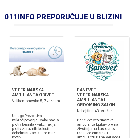
011INFO PREPORUČUJE U BLIZINI
VETERINARSKA
BANEVET
AMBULANTA OBIVET
VETERINARSKA
AMBULANTA I
Velikomoravska 5, Zvezdara
GROOMING SALON
Nebojšina 43, Vračar
Usluge:Preventiva- -
mikročipovanje - vakcinacija
Bane Vet veterinarska
protiv besnila - vakcinacija
ambulanta Ljubav prema
protiv zaraznih bolesti -
životinjama kao osnova
dehelmintizacija - tretmani
rada. Veterinarsku
protiv
ambulantu Bane Vet vode