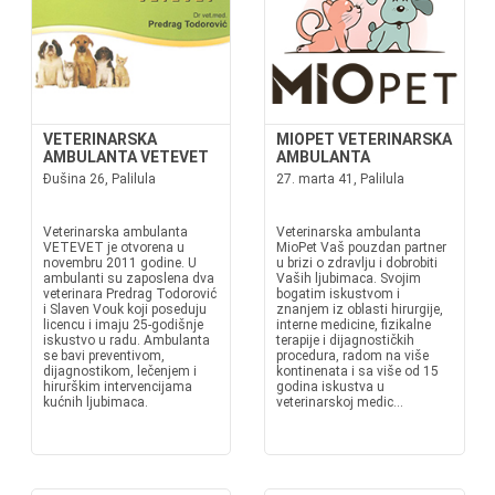
VETERINARSKA
MIOPET VETERINARSKA
AMBULANTA VETEVET
AMBULANTA
Đušina 26, Palilula
27. marta 41, Palilula
Veterinarska ambulanta
Veterinarska ambulanta
VETEVET je otvorena u
MioPet Vaš pouzdan partner
novembru 2011 godine. U
u brizi o zdravlju i dobrobiti
ambulanti su zaposlena dva
Vaših ljubimaca. Svojim
veterinara Predrag Todorović
bogatim iskustvom i
i Slaven Vouk koji poseduju
znanjem iz oblasti hirurgije,
licencu i imaju 25-godišnje
interne medicine, fizikalne
iskustvo u radu. Ambulanta
terapije i dijagnostičkih
se bavi preventivom,
procedura, radom na više
dijagnostikom, lečenjem i
kontinenata i sa više od 15
hirurškim intervencijama
godina iskustva u
kućnih ljubimaca.
veterinarskoj medic...