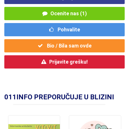
Ocenite nas (1)
Pohvalite
Bio / Bila sam ovde
Prijavite grešku!
011INFO PREPORUČUJE U BLIZINI