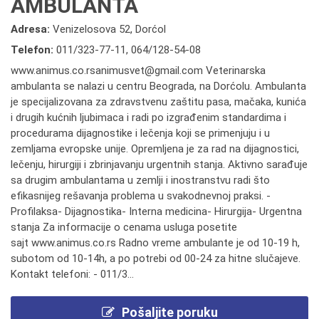
AMBULANTA
Adresa:
Venizelosova 52, Dorćol
Telefon:
011/323-77-11
,
064/128-54-08
www.animus.co.rsanimusvet@gmail.com Veterinarska
ambulanta se nalazi u centru Beograda, na Dorćolu. Ambulanta
je specijalizovana za zdravstvenu zaštitu pasa, mačaka, kunića
i drugih kućnih ljubimaca i radi po izgrađenim standardima i
procedurama dijagnostike i lečenja koji se primenjuju i u
zemljama evropske unije. Opremljena je za rad na dijagnostici,
lečenju, hirurgiji i zbrinjavanju urgentnih stanja. Aktivno sarađuje
sa drugim ambulantama u zemlji i inostranstvu radi što
efikasnijeg rešavanja problema u svakodnevnoj praksi. -
Profilaksa- Dijagnostika- Interna medicina- Hirurgija- Urgentna
stanja Za informacije o cenama usluga posetite
sajt www.animus.co.rs Radno vreme ambulante je od 10-19 h,
subotom od 10-14h, a po potrebi od 00-24 za hitne slučajeve.
Kontakt telefoni: - 011/3...
Pošaljite poruku