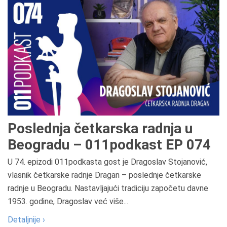
Poslednja četkarska radnja u
Beogradu – 011podkast EP 074
U 74. epizodi 011podkasta gost je Dragoslav Stojanović,
vlasnik četkarske radnje Dragan – poslednje četkarske
radnje u Beogradu. Nastavljajući tradiciju započetu davne
1953. godine, Dragoslav već više...
Detaljnije ›