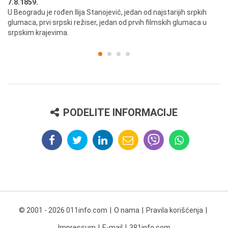
7.8.1859.
7.
U Beogradu je rođen Ilija Stanojević, jedan od najstarijih srpkih
U 
glumaca, prvi srpski režiser, jedan od prvih filmskih glumaca u
re
srpskim krajevima.
PODELITE INFORMACIJE
© 2001 - 2026 011info.com
O nama
Pravila korišćenja
Impressum
E-mail
381info.com