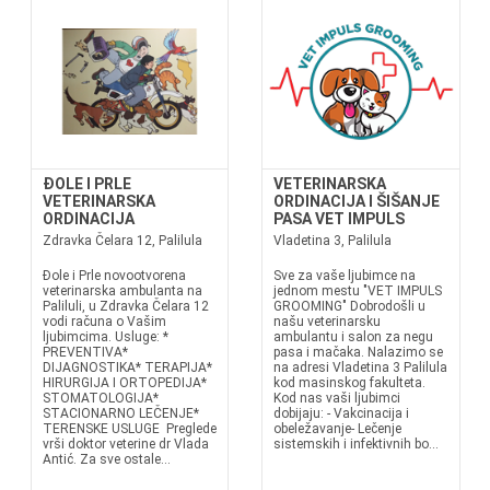
ĐOLE I PRLE
VETERINARSKA
VETERINARSKA
ORDINACIJA I ŠIŠANJE
ORDINACIJA
PASA VET IMPULS
Zdravka Čelara 12, Palilula
Vladetina 3, Palilula
Đole i Prle novootvorena
Sve za vaše ljubimce na
veterinarska ambulanta na
jednom mestu "VET IMPULS
Paliluli, u Zdravka Čelara 12
GROOMING" Dobrodošli u
vodi računa o Vašim
našu veterinarsku
ljubimcima. Usluge: *
ambulantu i salon za negu
PREVENTIVA*
pasa i mačaka. Nalazimo se
DIJAGNOSTIKA* TERAPIJA*
na adresi Vladetina 3 Palilula
HIRURGIJA I ORTOPEDIJA*
kod masinskog fakulteta.
STOMATOLOGIJA*
Kod nas vaši ljubimci
STACIONARNO LEČENJE*
dobijaju: - Vakcinacija i
TERENSKE USLUGE Preglede
obeležavanje- Lečenje
vrši doktor veterine dr Vlada
sistemskih i infektivnih bo...
Antić. Za sve ostale...