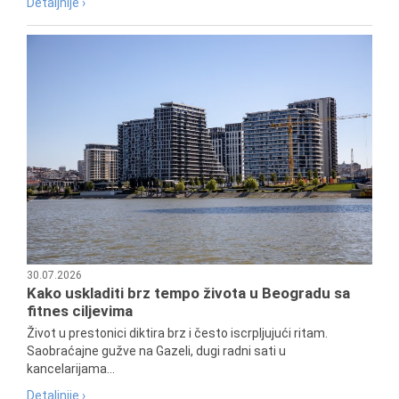
Detaljnije ›
30.07.2026
Kako uskladiti brz tempo života u Beogradu sa
fitnes ciljevima
Život u prestonici diktira brz i često iscrpljujući ritam.
Saobraćajne gužve na Gazeli, dugi radni sati u
kancelarijama...
Detaljnije ›