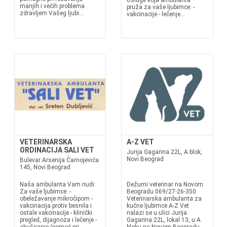
Usluge koja ambulanta
manjih i većih problema
pruža za vaše ljubimce: -
zdravljem Vašeg ljubi...
vakcinacije - lečenje...
VETERINARSKA
A-Z VET
ORDINACIJA SALI VET
Jurija Gagarina 22L, A blok,
Novi Beograd
Bulevar Arsenija Čarnojevića
145, Novi Beograd
Naša ambulanta Vam nudi:
Dežurni veterinar na Novom
Za vaše ljubimce: -
Beogradu 069/27-26-350
obeležavanje mikročipom -
Veterinarska ambulanta za
vakcinacija protiv besnila i
kućne ljubimce A-Z Vet
ostale vakcinacije - klinički
nalazi se u ulici Jurija
pregled, dijagnoza i lečenje -
Gagarina 22L, lokal 13, u A