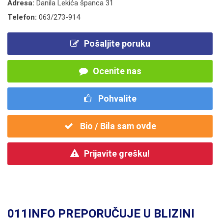
Adresa:
Danila Lekića španca 31
Telefon:
063/273-914
Pošaljite poruku
Ocenite nas
Pohvalite
Bio / Bila sam ovde
Prijavite grešku!
011INFO PREPORUČUJE U BLIZINI