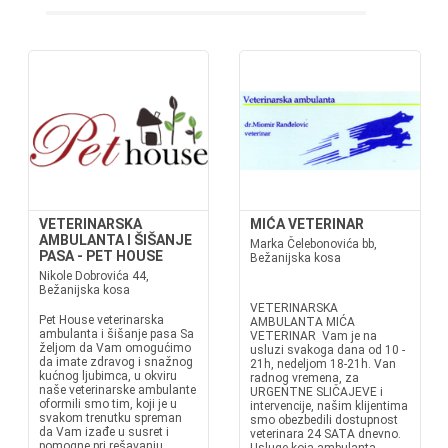
VETERINARSKA
MIĆA VETERINAR
AMBULANTA I ŠIŠANJE
Marka Čelebonovića bb,
PASA - PET HOUSE
Bežanijska kosa
Nikole Dobrovića 44,
Bežanijska kosa
VETERINARSKA
Pet House veterinarska
AMBULANTA MIĆA
ambulanta i šišanje pasa Sa
VETERINAR Vam je na
željom da Vam omogućimo
usluzi svakoga dana od 10 -
da imate zdravog i snažnog
21h, nedeljom 18-21h. Van
kućnog ljubimca, u okviru
radnog vremena, za
naše veterinarske ambulante
URGENTNE SLIČAJEVE i
oformili smo tim, koji je u
intervencije, našim klijentima
svakom trenutku spreman
smo obezbedili dostupnost
da Vam izađe u susret i
veterinara 24 SATA dnevno.
pomogne pri rešavanju