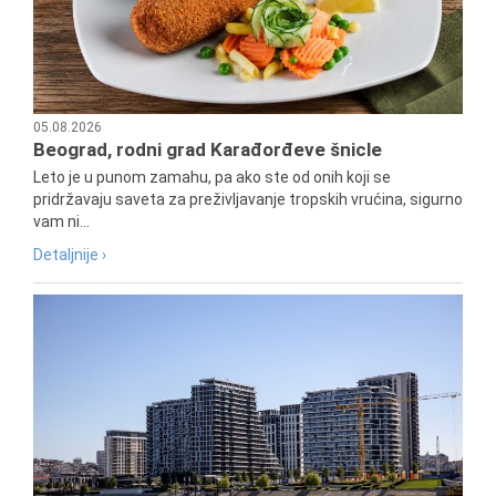
05.08.2026
Beograd, rodni grad Karađorđeve šnicle
Leto je u punom zamahu, pa ako ste od onih koji se
pridržavaju saveta za preživljavanje tropskih vrućina, sigurno
vam ni...
Detaljnije ›