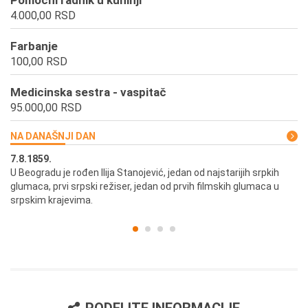
Pomoćni radnik u kuhinji
4.000,00 RSD
Farbanje
100,00 RSD
Medicinska sestra - vaspitač
95.000,00 RSD
NA DANAŠNJI DAN
7.8.1859.
7.
U Beogradu je rođen Ilija Stanojević, jedan od najstarijih srpkih
U 
glumaca, prvi srpski režiser, jedan od prvih filmskih glumaca u
re
srpskim krajevima.