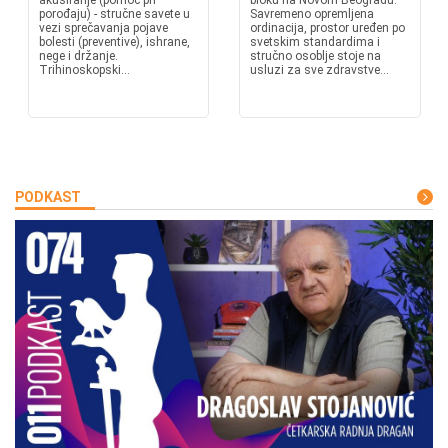
akuširanje (pomoć pri
bloku na Novom Beogradu.
porođaju) - stručne savete u
Savremeno opremljena
vezi sprečavanja pojave
ordinacija, prostor uređen po
bolesti (preventive), ishrane,
svetskim standardima i
nege i držanje.
stručno osoblje stoje na
Trihinoskopski...
usluzi za sve zdravstve...
PODKAST