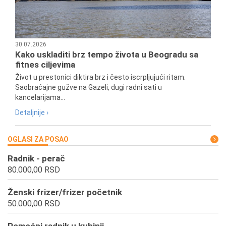
30.07.2026
Kako uskladiti brz tempo života u Beogradu sa
fitnes ciljevima
Život u prestonici diktira brz i često iscrpljujući ritam.
Saobraćajne gužve na Gazeli, dugi radni sati u
kancelarijama...
Detaljnije ›
OGLASI ZA POSAO
Radnik - perač
80.000,00 RSD
Ženski frizer/frizer početnik
50.000,00 RSD