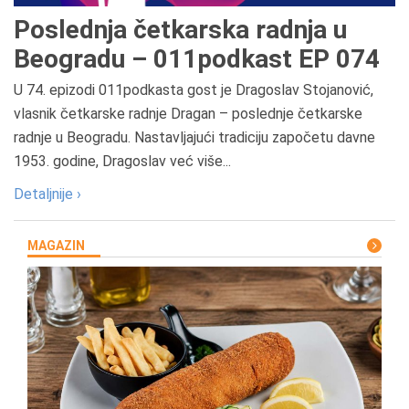
Poslednja četkarska radnja u
Beogradu – 011podkast EP 074
U 74. epizodi 011podkasta gost je Dragoslav Stojanović,
vlasnik četkarske radnje Dragan – poslednje četkarske
radnje u Beogradu. Nastavljajući tradiciju započetu davne
1953. godine, Dragoslav već više...
Detaljnije ›
MAGAZIN