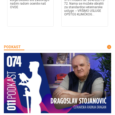
konja.Ukoliko ste zadovoljni
313 i mobilni tel. 064/022-72-
našim radom ocenite naš
72. Nama se možete obratiti
OVDE
za standardne veterinarske
usluge: -- VRŠIMO USLUGE
OPŠTEG KLINIČKOG...
PODKAST