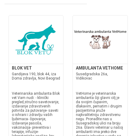
BLOK VET
AMBULANTA VETHOME
Gandijeva 190, blok 44, iza
Susedgradska 26a,
Doma zdravlja, Novi Beograd
Vidikovac
Veterinarska ambulanta Blok
VetHome je veterinarska
vet Vam nudi: - klinički
ambulanta čiji glavni cilj je
pregled,stručno savetovanje,
da svojim čupavim,
izdavanje zdravstvenih
dlakavim, pernatim i drugim
potvrda za putovanje- saveti
pacijentima pruže
o ishrani i zdravlju vaših
najkvalitetniju zdravstvenu
ljubimaca- čipovanje,
negu. Pronađite nas u
izdavanje pasoša,
Susegradskoj ulici na broju
vakcinacija- preventiva i
26a. Glavni veterinar u našoj
terapije, infuzije-
ambulanti ima preko dve