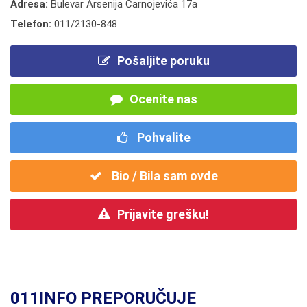
Adresa:
Bulevar Arsenija Čarnojevića 17a
Telefon:
011/2130-848
Pošaljite poruku
Ocenite nas
Pohvalite
Bio / Bila sam ovde
Prijavite grešku!
011INFO PREPORUČUJE