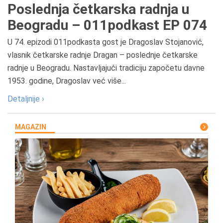
Poslednja četkarska radnja u
Beogradu – 011podkast EP 074
U 74. epizodi 011podkasta gost je Dragoslav Stojanović,
vlasnik četkarske radnje Dragan – poslednje četkarske
radnje u Beogradu. Nastavljajući tradiciju započetu davne
1953. godine, Dragoslav već više...
Detaljnije ›
MAGAZIN