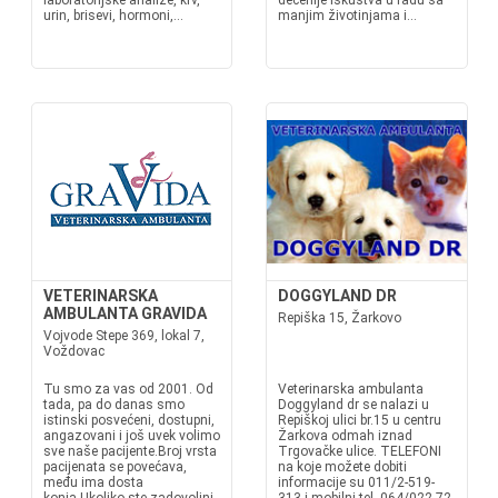
laboratorijske analize, krv,
decenije iskustva u radu sa
urin, brisevi, hormoni,...
manjim životinjama i...
VETERINARSKA
DOGGYLAND DR
AMBULANTA GRAVIDA
Repiška 15, Žarkovo
Vojvode Stepe 369, lokal 7,
Voždovac
Tu smo za vas od 2001. Od
Veterinarska ambulanta
tada, pa do danas smo
Doggyland dr se nalazi u
istinski posvećeni, dostupni,
Repiškoj ulici br.15 u centru
angazovani i još uvek volimo
Žarkova odmah iznad
sve naše pacijente.Broj vrsta
Trgovačke ulice. TELEFONI
pacijenata se povećava,
na koje možete dobiti
među ima dosta
informacije su 011/2-519-