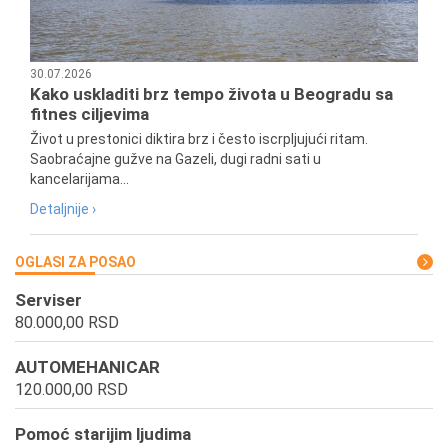
30.07.2026
Kako uskladiti brz tempo života u Beogradu sa
fitnes ciljevima
Život u prestonici diktira brz i često iscrpljujući ritam.
Saobraćajne gužve na Gazeli, dugi radni sati u
kancelarijama...
Detaljnije ›
OGLASI ZA POSAO
Serviser
80.000,00 RSD
AUTOMEHANICAR
120.000,00 RSD
Pomoć starijim ljudima