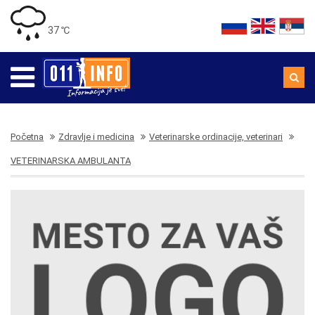
37 ℃
Početna
Zdravlje i medicina
Veterinarske ordinacije, veterinari
VETERINARSKA AMBULANTA