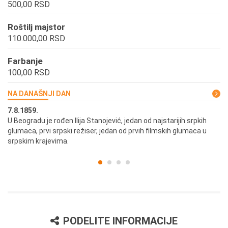
500,00 RSD
Roštilj majstor
110.000,00 RSD
Farbanje
100,00 RSD
NA DANAŠNJI DAN
7.8.1859.
7.
U Beogradu je rođen Ilija Stanojević, jedan od najstarijih srpkih
U 
glumaca, prvi srpski režiser, jedan od prvih filmskih glumaca u
re
srpskim krajevima.
PODELITE INFORMACIJE